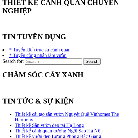
THIẾT KẾ CẢNH QUAN CHUYÊN
NGHIỆP
TIN TUYỂN DỤNG
* Tuyển kiến trúc sư cảnh quan
* Tuyển công nhân làm vườn
Search for:
CHĂM SÓC CÂY XANH
TIN TỨC & SỰ KIỆN
Thiết kế cải tạo sân vườn Nguyệt Quế Vinhomes The
Harmony
Thiết kế Sân vườn đẹp tại Hạ Long
Thiết kế cảnh quan trường Ngôi Sao Hà Nội
Thiết kế vườn đẹp Lương Phong Bắc Giang