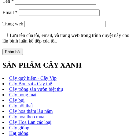
Tên
*
Email
*
Trang web
Lưu tên của tôi, email, và trang web trong trình duyệt này cho
lần bình luận kế tiếp của tôi.
SẢN PHẨM CÂY XANH
Cây quý hiếm - Cây Vip
Cây Bon sai - Cây thế
Cây trồng sân vườn biệt thự
Cây bóng mát
Cây bụi
Cây nội thất
Cây hoa thảm lâu năm
Cây hoa theo mùa
Cây Hoa Lan các loại
Cây giống
Hạt giống