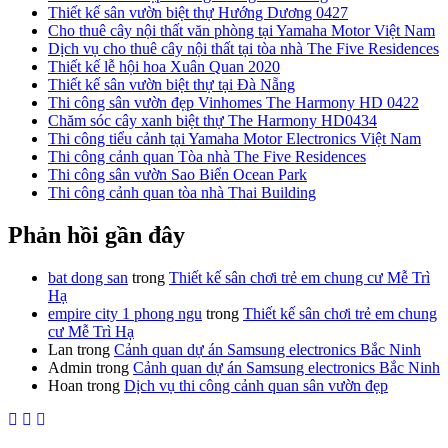
Thiết kế sân vườn biệt thự Hướng Dương 0427
Cho thuê cây nội thất văn phòng tại Yamaha Motor Việt Nam
Dịch vụ cho thuê cây nội thất tại tòa nhà The Five Residences
Thiết kế lễ hội hoa Xuân Quan 2020
Thiết kế sân vườn biệt thự tại Đà Nẵng
Thi công sân vườn đẹp Vinhomes The Harmony HD 0422
Chăm sóc cây xanh biệt thự The Harmony HD0434
Thi công tiểu cảnh tại Yamaha Motor Electronics Việt Nam
Thi công cảnh quan Tòa nhà The Five Residences
Thi công sân vườn Sao Biển Ocean Park
Thi công cảnh quan tòa nhà Thai Building
Phản hồi gần đây
bat dong san
trong
Thiết kế sân chơi trẻ em chung cư Mễ Trì
Hạ
empire city 1 phong ngu
trong
Thiết kế sân chơi trẻ em chung
cư Mễ Trì Hạ
Lan
trong
Cảnh quan dự án Samsung electronics Bắc Ninh
Admin
trong
Cảnh quan dự án Samsung electronics Bắc Ninh
Hoan
trong
Dịch vụ thi công cảnh quan sân vườn đẹp