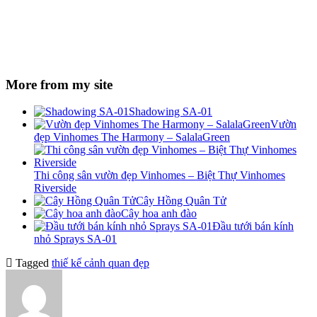
More from my site
Shadowing SA-01
Vườn
đẹp Vinhomes The Harmony – SalalaGreen
Thi công sân vườn đẹp Vinhomes – Biệt Thự Vinhomes
Riverside
Cây Hồng Quân Tử
Cây hoa anh đào
Đầu tưới bán kính
nhỏ Sprays SA-01
Tagged
thiế kế cảnh quan đẹp