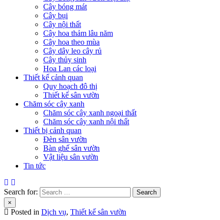
Cây bóng mát
Cây bụi
Cây nội thất
Cây hoa thảm lâu năm
Cây hoa theo mùa
Cây dây leo cây rủ
Cây thủy sinh
Hoa Lan các loại
Thiết kế cảnh quan
Quy hoạch đô thị
Thiết kế sân vườn
Chăm sóc cây xanh
Chăm sóc cây xanh ngoại thất
Chăm sóc cây xanh nội thất
Thiết bị cảnh quan
Đèn sân vườn
Bàn ghế sân vườn
Vật liệu sân vườn
Tin tức
Search for:
×
Posted in
Dịch vụ
,
Thiết kế sân vườn