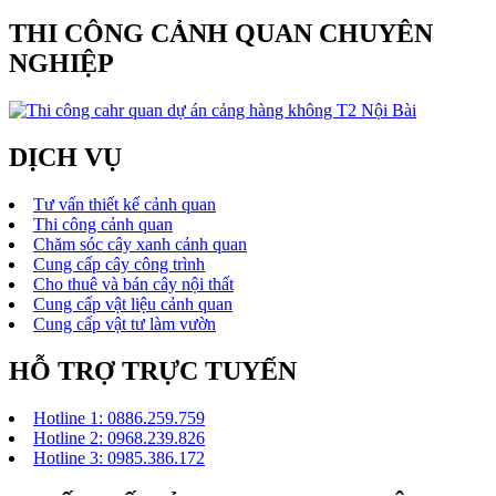
THI CÔNG CẢNH QUAN CHUYÊN
NGHIỆP
DỊCH VỤ
Tư vấn thiết kế cảnh quan
Thi công cảnh quan
Chăm sóc cây xanh cảnh quan
Cung cấp cây công trình
Cho thuê và bán cây nội thất
Cung cấp vật liệu cảnh quan
Cung cấp vật tư làm vườn
HỖ TRỢ TRỰC TUYẾN
Hotline 1: 0886.259.759
Hotline 2: 0968.239.826
Hotline 3: 0985.386.172