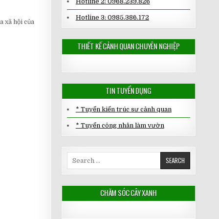
Hotline 2: 0968.239.826
Hotline 3: 0985.386.172
a xã hội của
THIẾT KẾ CẢNH QUAN CHUYÊN NGHIỆP
TIN TUYỂN DỤNG
* Tuyển kiến trúc sư cảnh quan
* Tuyển công nhân làm vườn
Search
for:
CHĂM SÓC CÂY XANH