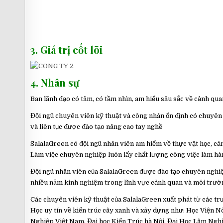
3. Giá trị cốt lõi
4. Nhân sự
Ban lãnh đạo có tâm, có tầm nhìn, am hiểu sâu sắc về cảnh qua
Đội ngũ chuyên viên kỹ thuật và công nhân ổn định có chuyê
và liên tục được đào tạo nâng cao tay nghề
SalalaGreen có đội ngũ nhân viên am hiểm về thực vật học, cả
Làm việc chuyên nghiệp luôn lấy chất lượng công việc làm hà
Đội ngũ nhân viên của SalalaGreen được đào tạo chuyên nghi
nhiều năm kinh nghiệm trong lĩnh vực cảnh quan và môi trườ
Các chuyên viên kỹ thuật của SalalaGreen xuất phát từ các t
Học uy tín về kiến trúc cây xanh và xây dựng như: Học Viện 
Nghiệp Việt Nam, Đại học Kiến Trúc hà Nội, Đại Học Lâm Nghi