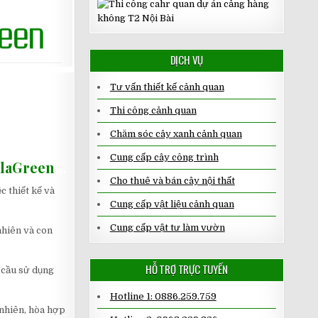
DỊCH VỤ
Tư vấn thiết kế cảnh quan
Thi công cảnh quan
Chăm sóc cây xanh cảnh quan
Cung cấp cây công trình
alaGreen
…
Cho thuê và bán cây nội thất
c thiết kế và
Cung cấp vật liệu cảnh quan
Cung cấp vật tư làm vườn
nhiên và con
HỖ TRỢ TRỰC TUYẾN
 cầu sử dụng
Hotline 1: 0886.259.759
 nhiên, hòa hợp