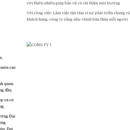
với thiên nhiên giúp bảo vệ và cải thiện môi trường
Với công việc: Làm việc tận tâm vì sự phát triển chung củ
khách hàng, công ty cũng như chính bản thân mỗi người
n.
n môn cao
nh quan.
ng đầu.
ệp và có
ng.
rường Đại
Nông
ệp, Đại