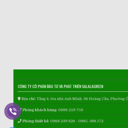
CÔNG TY CỔ PHẦN ĐẦU TƯ VÀ PHÁT TRIỂN SALALAGREEN
Địa chỉ:
Tầng 4, tòa nhà Anh Minh, 36 Hoàng Cầu, Phường 
Phòng khách hàng:
0886 259 759
Phòng thiết kế:
0968 239 826 - 0985. 386.172