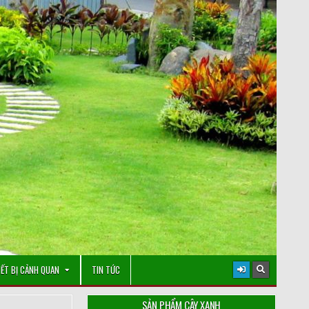
IẾT BỊ CẢNH QUAN
TIN TỨC
SẢN PHẨM CÂY XANH