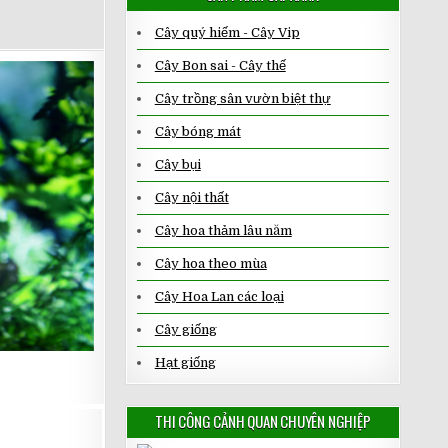
Cây quý hiếm - Cây Vip
Cây Bon sai - Cây thế
Cây trồng sân vườn biệt thự
Cây bóng mát
Cây bụi
Cây nội thất
Cây hoa thảm lâu năm
Cây hoa theo mùa
Cây Hoa Lan các loại
Cây giống
Hạt giống
THI CÔNG CẢNH QUAN CHUYÊN NGHIỆP