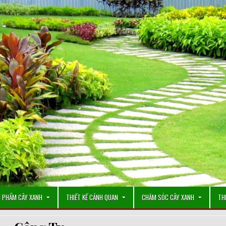
 PHẨM CÂY XANH
THIẾT KẾ CẢNH QUAN
CHĂM SÓC CÂY XANH
TH