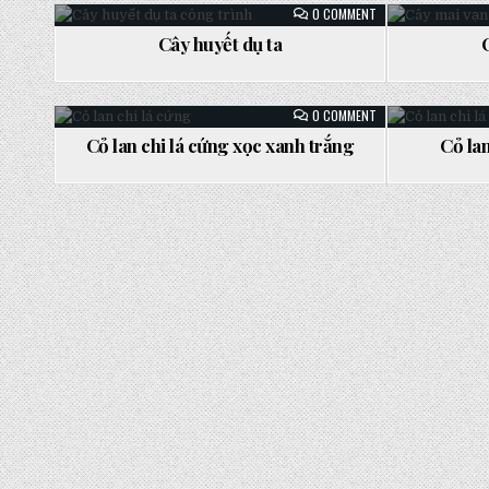
ON
0 COMMENT
CÂY
HUYẾT
Cây huyết dụ ta
DỤ
Posted
Posted
TA
in
in
ON
0 COMMENT
CỎ
LAN
Cỏ lan chi lá cứng xọc xanh trắng
Cỏ la
CHI
Posted
Po
LÁ
CỨNG
in
in
XỌC
XANH
TRẮNG