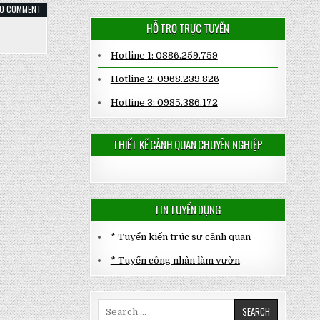
ON
0 COMMENT
CÂY
MUỐNG
HỖ TRỢ TRỰC TUYẾN
NHẬT
Hotline 1: 0886.259.759
Hotline 2: 0968.239.826
Hotline 3: 0985.386.172
THIẾT KẾ CẢNH QUAN CHUYÊN NGHIỆP
TIN TUYỂN DỤNG
* Tuyển kiến trúc sư cảnh quan
* Tuyển công nhân làm vườn
Search
for: