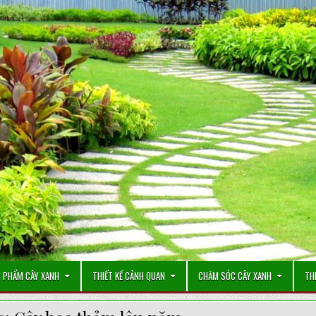
 PHẨM CÂY XANH
THIẾT KẾ CẢNH QUAN
CHĂM SÓC CÂY XANH
TH