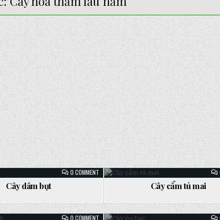
c:
Cây hoa thảm lâu năm
ON
0 COMMENT
CÂY
DÂM
Cây dâm bụt
Cây cẩm tú mai
BỤT
sted
Posted
in
ON
0 COMMENT