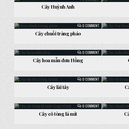
CÂY
HUỲNH
Cây Huỳnh Anh
ANH
Posted
Po
in
in
ON
0 COMMENT
CÂY
CHUỐI
Cây chuối tràng pháo
TRÀNG
Posted
Po
PHÁO
in
in
ON
0 COMMENT
CÂY
HOA
Cây hoa mẫu đơn Hồng
MẪU
Posted
Pos
ĐƠN
HỒNG
in
in
ON
0 COMMENT
CÂY
LÀI
Cây lài tây
C
TÂY
Posted
Pos
in
in
ON
0 COMMENT
CÂY
CÔ
Cây cô tòng lá mít
Câ
TÒNG
Posted
Pos
LÁ
MÍT
in
in