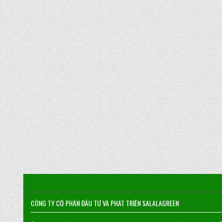
CÔNG TY CỔ PHẦN ĐẦU TƯ VÀ PHÁT TRIỂN SALALAGREEN