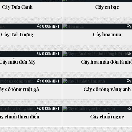
CÂY
DỨA
Cây Dứa Cảnh
Cây én bạc
CẢNH
sted
Posted
in
ON
0 COMMENT
CÂY
TAI
Cây Tai Tượng
Cây hoa mua
TƯỢNG
sted
Posted
in
ON
0 COMMENT
CÂY
MẪU
Cây mẫu đơn Mỹ
Cây hoa mẫu đơn lá nh
ĐƠN
ted
Posted
MỸ
in
ON
0 COMMENT
CÂY
CÔ
ây cô tòng ruột gà
Cây cô tòng vàng anh
TÒNG
ted
Posted
RUỘT
GÀ
in
ON
0 COMMENT
CÂY
CHUỐI
y chuối thiên điểu
Cây chuỗi ngọc
THIÊN
ted
Posted
ĐIỂU
in