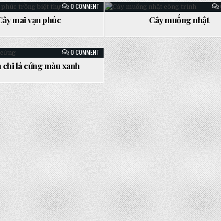
ON
0 COMMENT
CÂY
MAI
Cây mai vạn phúc
Cây muống nhật
VẠN
Posted
PHÚC
in
ON
0 COMMENT
CỎ
LAN
n chi lá cứng màu xanh
CHI
sted
LÁ
CỨNG
MÀU
XANH