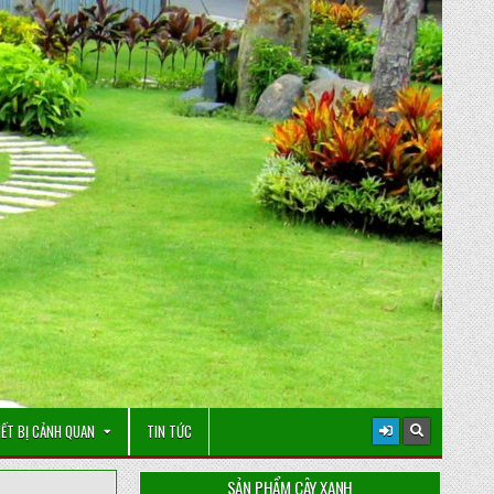
IẾT BỊ CẢNH QUAN
TIN TỨC
SẢN PHẨM CÂY XANH