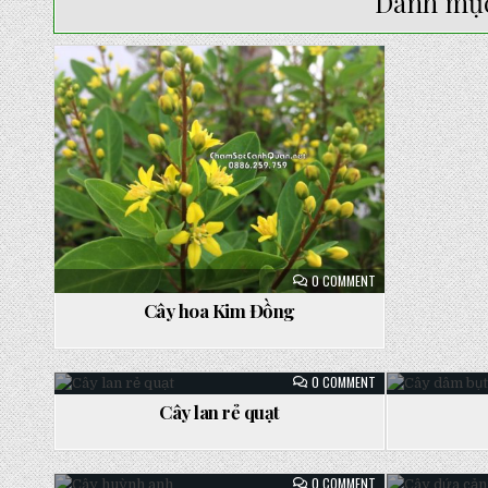
Danh mụ
Posted
in
ON
0 COMMENT
CÂY
HOA
Cây hoa Kim Đồng
KIM
ĐỒNG
ON
0 COMMENT
CÂY
LAN
Cây lan rẻ quạt
RẺ
Posted
Po
QUẠT
in
in
ON
0 COMMENT