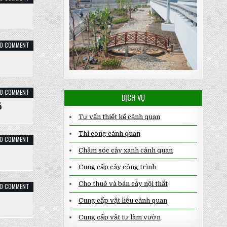
CÂY
ÉN
BẠC
ON
0 COMMENT
CÂY
HOA
MUA
ON
0 COMMENT
DỊCH VỤ
CÂY
HOA
ỏ
MẪU
ĐƠN
Tư vấn thiết kế cảnh quan
LÁ
NHỎ
Thi công cảnh quan
ON
0 COMMENT
CÂY
Chăm sóc cây xanh cảnh quan
CÔ
TÒNG
VÀNG
Cung cấp cây công trình
ANH
Cho thuê và bán cây nội thất
ON
0 COMMENT
CÂY
CHUỖI
Cung cấp vật liệu cảnh quan
NGỌC
Cung cấp vật tư làm vườn