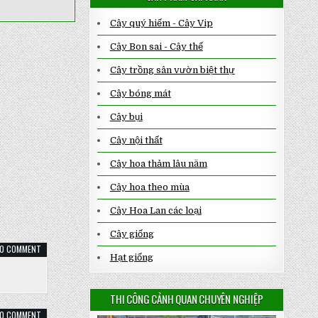
Cây quý hiếm - Cây Vip
Cây Bon sai - Cây thế
Cây trồng sân vườn biệt thự
Cây bóng mát
Cây bụi
Cây nội thất
Cây hoa thảm lâu năm
Cây hoa theo mùa
Cây Hoa Lan các loại
Cây giống
ON
0 COMMENT
CÂY
Hạt giống
CẨM
TÚ
MAI
THI CÔNG CẢNH QUAN CHUYÊN NGHIỆP
ON
0 COMMENT