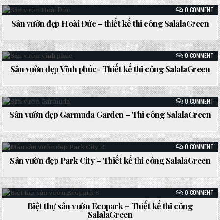
TH
ON
0 COMMENT
CÔ
SÂ
SA
VƯ
Sân vườn đẹp Hoài Đức – thiết kế thi công SalalaGreen
ĐẸ
Posted
HO
ĐỨ
in
–
TH
ON
0 COMMENT
KẾ
SÂ
TH
VƯ
Sân vườn đẹp Vĩnh phúc- Thiết kế thi công SalalaGreen
CÔ
ĐẸ
SA
Posted
VĨ
PH
in
TH
KẾ
ON
0 COMMENT
TH
SÂ
CÔ
VƯ
Sân vườn đẹp Garmuda Garden – Thi công SalalaGreen
SA
ĐẸ
Posted
GA
GA
in
–
TH
ON
0 COMMENT
CÔ
SÂ
SA
VƯ
Sân vườn đẹp Park City – Thiết kế thi công SalalaGreen
ĐẸ
Posted
PA
CI
in
–
TH
ON
0 COMMENT
KẾ
BI
TH
TH
Biệt thự sân vườn Ecopark – Thiết kế thi công
CÔ
SÂ
SA
Posted
SalalaGreen
VƯ