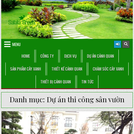
Skip
to
content
MENU
HOME
CÔNG TY
DỊCH VỤ
DỰ ÁN CẢNH QUAN
SẢN PHẨM CÂY XANH
THIẾT KẾ CẢNH QUAN
CHĂM SÓC CÂY XANH
THIẾT BỊ CẢNH QUAN
TIN TỨC
Danh mục:
Dự án thi công sân vườn
Posted
in