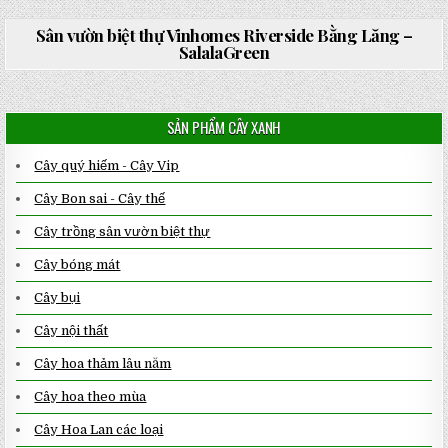
UÔ
SƠ
ON
0 COMMENT
in
BÍ
SÂ
–
VƯ
Sân vườn biệt thự Vinhomes Riverside Bằng Lăng –
QU
BI
SalalaGreen
NI
TH
VI
Posted
RI
in
BẰ
LĂ
–
SẢN PHẨM CÂY XANH
SA
Cây quý hiếm - Cây Vip
Cây Bon sai - Cây thế
Cây trồng sân vườn biệt thự
Cây bóng mát
Cây bụi
Cây nội thất
Cây hoa thảm lâu năm
Cây hoa theo mùa
Cây Hoa Lan các loại