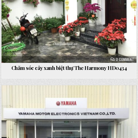
ON
0 COMMENT
CH
SÓ
Chăm sóc cây xanh biệt thự The Harmony HD0434
CÂ
XA
BI
TH
TH
HA
HD
Posted
in