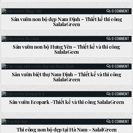
EC
in
–
TH
ON
0 COMMENT
KẾ
SÂ
TH
VƯ
Sân vườn non bộ đẹp Nam Định – Thiết kế thi công
CÔ
NO
SA
Posted
SalalaGreen
BỘ
ĐẸ
in
NA
ĐỊ
ON
0 COMMENT
–
SÂ
TH
VƯ
Sân vườn non bộ Hưng Yên – Thiết kế và thi công
KẾ
NO
TH
Posted
SalalaGeen
BỘ
CÔ
HƯ
in
SA
YÊ
–
ON
0 COMMENT
TH
SÂ
KẾ
VƯ
Sân vườn biệt thự Nam Định – Thiết kế và thi công
VÀ
BI
TH
Posted
SalalaGreen
TH
CÔ
NA
in
SA
ĐỊ
–
ON
0 COMMENT
TH
SÂ
KẾ
VƯ
Sân vườn Ecopark -Thiết kế và thi công SalalaGreen
VÀ
EC
TH
Posted
-
CÔ
TH
in
SA
KẾ
VÀ
ON
0 COMMENT
TH
TH
CÔ
CÔ
Thi công non bộ đẹp tại Hà Nam – SalalGreen
SA
NO