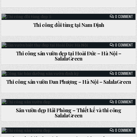
Posted
BỘ
ĐẸ
in
TẠ
HÀ
ON
0 COMMENT
NA
TH
–
CÔ
Thi công đồi tùng tại Nam Định
SA
ĐỒ
Posted
TÙ
TẠ
in
NA
ĐỊ
ON
0 COMMENT
TH
CÔ
Thi công sân vườn đẹp tại Hoài Đức – Hà Nội –
SÂ
Posted
SalalaGreen
VƯ
ĐẸ
in
TẠ
HO
ON
0 COMMENT
ĐỨ
TH
–
CÔ
Thi công sân vườn Đan Phượng – Hà Nội – SalalaGreen
HÀ
SÂ
NỘ
Posted
VƯ
–
ĐA
in
SA
PH
–
ON
0 COMMENT
HÀ
SÂ
NỘ
VƯ
Sân vườn đẹp Hải Phòng – Thiết kế và thi công
–
ĐẸ
SA
Posted
SalalaGreen
HẢ
PH
in
–
TH
ON
0 COMMENT
KẾ
SÂ
VÀ