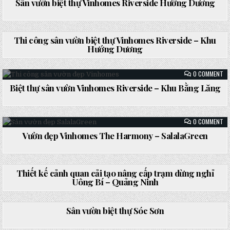
VƯ
Sân vườn biệt thự Vinhomes Riverside Hướng Dương
TH
BI
CÔ
Posted
TH
SA
VI
in
RI
ON
0 COMMENT
HƯ
TH
DƯ
CÔ
Thi công sân vườn biệt thự Vinhomes Riverside – Khu
SÂ
Hướng Dương
VƯ
BI
Posted
TH
in
VI
ON
0 COMMENT
RI
BI
–
TH
Biệt thự sân vườn Vinhomes Riverside – Khu Bằng Lăng
KH
SÂ
HƯ
Posted
VƯ
DƯ
VI
in
RI
–
ON
0 COMMENT
KH
VƯ
BẰ
ĐẸ
Vườn đẹp Vinhomes The Harmony – SalalaGreen
LĂ
VI
Posted
TH
HA
in
–
ON
0 COMMENT
SA
TH
KẾ
Thiết kế cảnh quan cải tạo nâng cấp trạm dừng nghỉ
CẢ
Uông Bí – Quảng Ninh
QU
CẢ
Posted
TẠ
ON
0 COMMENT
in
NÂ
SÂ
CẤ
VƯ
Sân vườn biệt thự Sóc Sơn
TR
BI
DỪ
TH
NG
SÓ
Posted