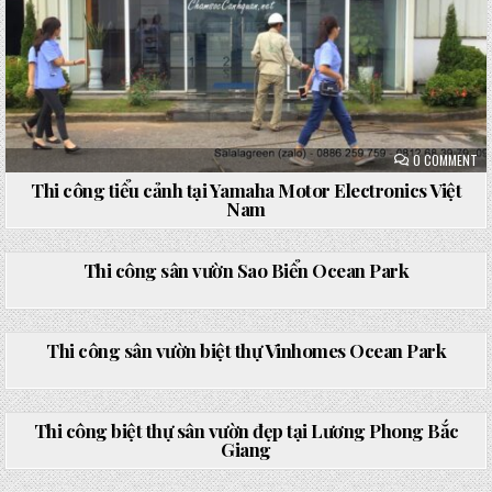
ON
0 COMMENT
TH
CÔ
Thi công tiểu cảnh tại Yamaha Motor Electronics Việt
TI
Nam
CẢ
TẠ
YA
ON
0 COMMENT
MO
TH
EL
CÔ
Thi công sân vườn Sao Biển Ocean Park
VI
SÂ
NA
VƯ
SA
Posted
BI
ON
0 COMMENT
in
OC
TH
PA
CÔ
Thi công sân vườn biệt thự Vinhomes Ocean Park
SÂ
VƯ
BI
Posted
TH
ON
0 COMMENT
in
VI
TH
OC
CÔ
Thi công biệt thự sân vườn đẹp tại Lương Phong Bắc
PA
BI
Giang
TH
SÂ
Posted
VƯ
ON
0 COMMENT
in
ĐẸ