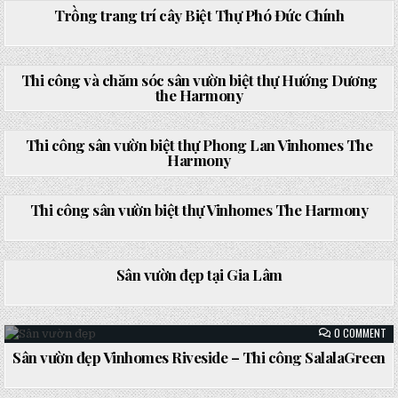
TR
TẠ
TR
Trồng trang trí cây Biệt Thự Phó Đức Chính
LƯ
TR
PH
CÂ
BẮ
BI
Posted
GI
TH
ON
0 COMMENT
in
PH
TH
ĐỨ
CÔ
Thi công và chăm sóc sân vườn biệt thự Hướng Dương
CH
VÀ
the Harmony
CH
SÓ
Posted
SÂ
ON
0 COMMENT
in
VƯ
TH
BI
CÔ
Thi công sân vườn biệt thự Phong Lan Vinhomes The
TH
SÂ
Harmony
HƯ
VƯ
DƯ
BI
Posted
TH
TH
ON
0 COMMENT
in
HA
PH
TH
LA
CÔ
Thi công sân vườn biệt thự Vinhomes The Harmony
VI
SÂ
TH
VƯ
HA
BI
Posted
TH
ON
0 COMMENT
in
VI
SÂ
TH
VƯ
Sân vườn đẹp tại Gia Lâm
HA
ĐẸ
TẠ
GI
Posted
LÂ
in
ON
0 COMMENT
SÂ
VƯ
Sân vườn đẹp Vinhomes Riveside – Thi công SalalaGreen
ĐẸ
Posted
VI
RI
in
–