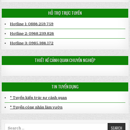
HỖ TRỢ TRỰC TUYẾN
Hotline 1: 0886.259.759
Hotline 2: 0968.239.826
Hotline 3: 0985.386.172
THIẾT KẾ CẢNH QUAN CHUYÊN NGHIỆP
TIN TUYỂN DỤNG
* Tuyển kiến trúc sư cảnh quan
* Tuyển công nhân làm vườn
Search