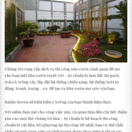
Chúng tôi cung cấp dịch vụ thi công sân vườn cảnh quan để tạo
cho bạn một khu vườn tuyệt vời – từ chuẩn bị làm đất, lát gạch,
trải cỏ, trồng cây, lắp đặt hệ thống chiếu sáng, hệ thống tưới tự
động, tranh, tượng …v.v. để tạo ra khu vườn mơ ước của bạn.
Salala Green sẽ biến biến ý tưởng của bạn thành hiện thực.
Với niềm đam mê cho công việc này, và quan tâm đến chi tiết, thấm
sâu vào mọi thứ chúng tôi làm – từ chuẩn bị kế hoạch thi công,
chuẩn bị vật liệu, tới phương án thi công tốt nhất, bạn có thể chắc
chắn về một công việc có chất lượng được thực hiện ở tất cả các