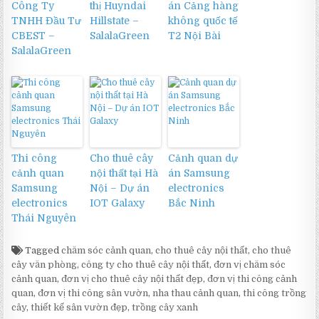
Công Ty
thị Huyndai
án Cảng hàng
TNHH Đầu Tư
Hillstate –
không quốc tế
CBEST –
SalalaGreen
T2 Nội Bài
SalalaGreen
Thi công
Cho thuê cây
Cảnh quan dự
cảnh quan
nội thất tại Hà
án Samsung
Samsung
Nội – Dự án
electronics
electronics
IOT Galaxy
Bắc Ninh
Thái Nguyên
Tagged
chăm sóc cảnh quan
,
cho thuê cây nội thất
,
cho thuê
cây văn phòng
,
công ty cho thuê cây nội thất
,
đơn vị chăm sóc
cảnh quan
,
đơn vị cho thuê cây nội thất đẹp
,
đơn vị thi công cảnh
quan
,
đơn vị thi công sân vườn
,
nha thau cảnh quan
,
thi công trồng
cây
,
thiết kế sân vườn đẹp
,
trồng cây xanh