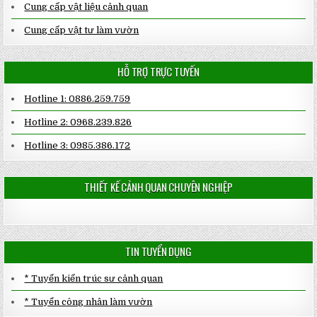
Cung cấp vật liệu cảnh quan
Cung cấp vật tư làm vườn
HỖ TRỢ TRỰC TUYẾN
Hotline 1: 0886.259.759
Hotline 2: 0968.239.826
Hotline 3: 0985.386.172
THIẾT KẾ CẢNH QUAN CHUYÊN NGHIỆP
TIN TUYỂN DỤNG
* Tuyển kiến trúc sư cảnh quan
* Tuyển công nhân làm vườn