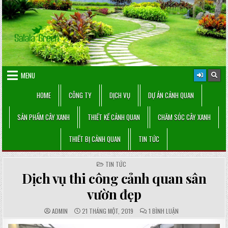
Skip
to
content
MENU
HOME
CÔNG TY
DỊCH VỤ
DỰ ÁN CẢNH QUAN
SẢN PHẨM CÂY XANH
THIẾT KẾ CẢNH QUAN
CHĂM SÓC CÂY XANH
THIẾT BỊ CẢNH QUAN
TIN TỨC
POSTED
TIN TỨC
IN
Dịch vụ thi công cảnh quan sân
vườn đẹp
AUTHOR:
PUBLISHED
COMMENTS:
Ở
ADMIN
21 THÁNG MỘT, 2019
1 BÌNH LUẬN
DATE:
DỊCH
VỤ