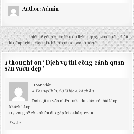
Author:
Admin
Điều
Thiết kế cảnh quan khu du lịch Happy Land Mộc Châu →
hướng
← Thi công trồng cây tại Khách sạn Deawoo Hà Nội
bài
viết
1 thought on “
Dịch vụ thi công cảnh quan
sân vườn đẹp
”
Hoan
viết:
4 Tháng Chín, 2019 lúc 4:24 chiều
Đội ngũ tư vấn nhiệt tình, chu đáo, rất hài lòng
khách hàng.
Hy vọng sẽ còn nhiều dịp gặp lại Salalagreen
Trả lời