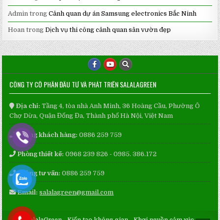
Admin
trong
Cảnh quan dự án Samsung electronics Bắc Ninh
Hoan
trong
Dịch vụ thi công cảnh quan sân vườn đẹp
CÔNG TY CỔ PHẦN ĐẦU TƯ VÀ PHÁT TRIỂN SALALAGREEN
Địa chỉ:
Tầng 4, tòa nhà Anh Minh, 36 Hoàng Cầu, Phường Ô
Chợ Dừa, Quận Đống Đa, Thành phố Hà Nội, Việt Nam
Phòng khách hàng:
0886 259 759
Phòng thiết kế:
0968 239 826 - 0985. 386.172
Phòng tư vấn:
0886 259 759
Email:
salalagreen@gmail.com