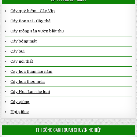
NỘ
–
SA
Cây quý hiếm - Cây Vip
Cây Bon sai - Cây thế
Cây trồng sân vườn biệt thự
Cây bóng mát
Cây bụi
Cây nội thất
Cây hoa thảm lâu năm
Cây hoa theo mùa
Cây Hoa Lan các loại
Cây giống
Hạt giống
THI CÔNG CẢNH QUAN CHUYÊN NGHIỆP