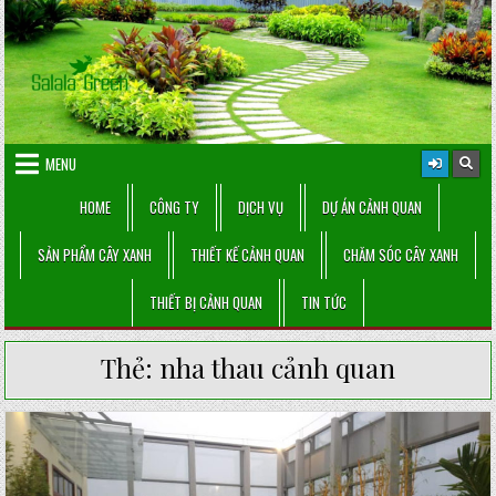
Skip
to
content
MENU
HOME
CÔNG TY
DỊCH VỤ
DỰ ÁN CẢNH QUAN
SẢN PHẨM CÂY XANH
THIẾT KẾ CẢNH QUAN
CHĂM SÓC CÂY XANH
THIẾT BỊ CẢNH QUAN
TIN TỨC
Thẻ:
nha thau cảnh quan
Posted
in