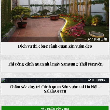
Ở
1 BÌNH LUẬN
DỊ
VỤ
Dịch vụ thi công cảnh quan sân vườn đẹp
TH
CÔ
CẢ
QU
ON
0 COMMENT
SÂ
TH
VƯ
CÔ
Thi công cảnh quan nhà máy Samsung Thái Nguyên
ĐẸ
CẢ
QU
NH
Posted
MÁ
in
SA
ON
0 COMMENT
TH
CH
NG
SÓ
Chăm sóc duy trì Cảnh quan Sân vườn tại Hà Nội –
DU
Posted
SalalaGreen
TR
CẢ
in
QU
SÂ
VƯ
TẠ
SẢN PHẨM CÂY XANH
HÀ