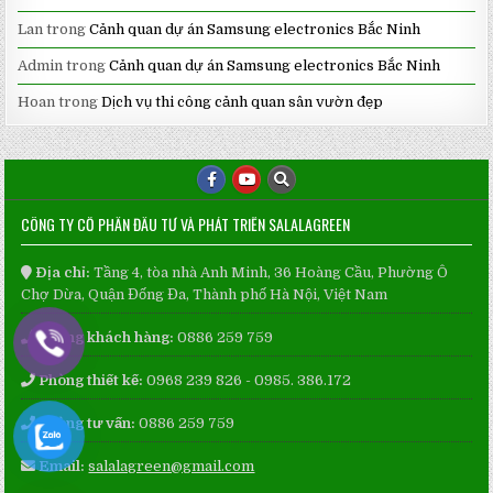
Lan
trong
Cảnh quan dự án Samsung electronics Bắc Ninh
Admin
trong
Cảnh quan dự án Samsung electronics Bắc Ninh
Hoan
trong
Dịch vụ thi công cảnh quan sân vườn đẹp
CÔNG TY CỔ PHẦN ĐẦU TƯ VÀ PHÁT TRIỂN SALALAGREEN
Địa chỉ:
Tầng 4, tòa nhà Anh Minh, 36 Hoàng Cầu, Phường Ô
Chợ Dừa, Quận Đống Đa, Thành phố Hà Nội, Việt Nam
Phòng khách hàng:
0886 259 759
Phòng thiết kế:
0968 239 826 - 0985. 386.172
Phòng tư vấn:
0886 259 759
Email:
salalagreen@gmail.com