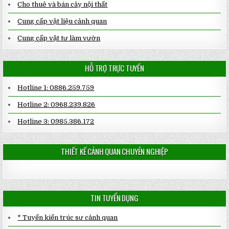
Cho thuê và bán cây nội thất
Cung cấp vật liệu cảnh quan
Cung cấp vật tư làm vườn
HỖ TRỢ TRỰC TUYẾN
Hotline 1: 0886.259.759
Hotline 2: 0968.239.826
Hotline 3: 0985.386.172
THIẾT KẾ CẢNH QUAN CHUYÊN NGHIỆP
TIN TUYỂN DỤNG
* Tuyển kiến trúc sư cảnh quan