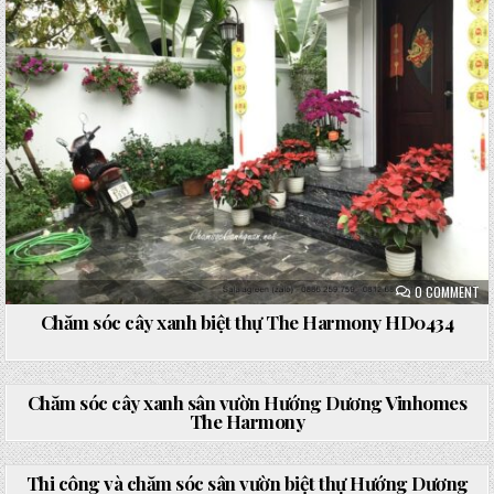
in
ON
0 COMMENT
CH
SÓ
Chăm sóc cây xanh biệt thự The Harmony HD0434
CÂ
XA
BI
TH
ON
0 COMMENT
TH
CH
HA
SÓ
Chăm sóc cây xanh sân vườn Hướng Dương Vinhomes
HD
CÂ
The Harmony
XA
SÂ
Posted
VƯ
ON
0 COMMENT
in
HƯ
TH
DƯ
CÔ
Thi công và chăm sóc sân vườn biệt thự Hướng Dương
VI
VÀ