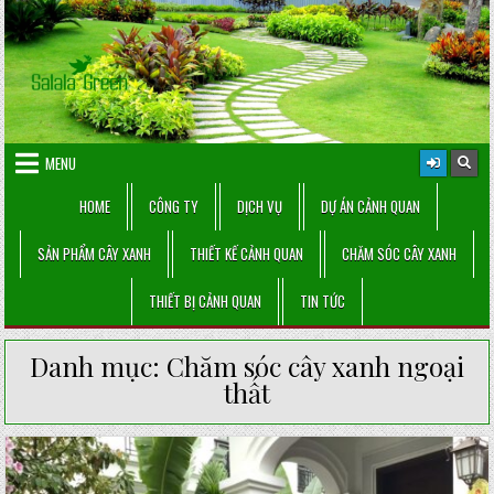
Skip
to
content
MENU
HOME
CÔNG TY
DỊCH VỤ
DỰ ÁN CẢNH QUAN
SẢN PHẨM CÂY XANH
THIẾT KẾ CẢNH QUAN
CHĂM SÓC CÂY XANH
THIẾT BỊ CẢNH QUAN
TIN TỨC
Danh mục:
Chăm sóc cây xanh ngoại
thất
Posted