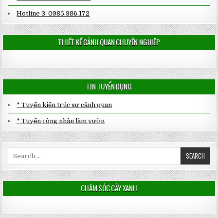
Hotline 3: 0985.386.172
THIẾT KẾ CẢNH QUAN CHUYÊN NGHIỆP
TIN TUYỂN DỤNG
* Tuyển kiến trúc sư cảnh quan
* Tuyển công nhân làm vườn
Search
for:
CHĂM SÓC CÂY XANH