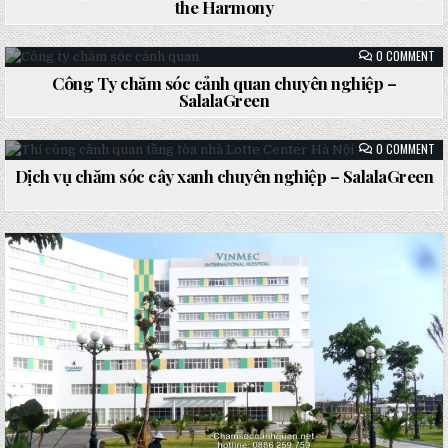
the Harmony
TH
CH
HA
SÓ
Posted
SÂ
in
VƯ
ON
0 COMMENT
BI
CÔ
TH
TY
Công Ty chăm sóc cảnh quan chuyên nghiệp –
HƯ
CH
DƯ
Posted
SalalaGreen
SÓ
TH
CẢ
in
HA
QU
CH
ON
0 COMMENT
NG
DỊ
–
VỤ
Dịch vụ chăm sóc cây xanh chuyên nghiệp – SalalaGreen
SA
CH
Posted
SÓ
CÂ
in
XA
CH
NG
–
SA
Posted
in