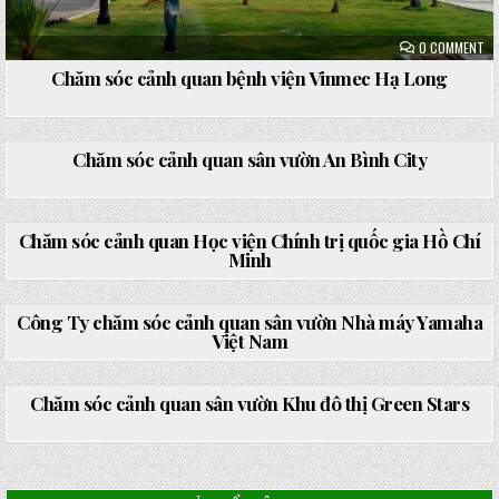
ON
0 COMMENT
CH
SÓ
Chăm sóc cảnh quan bệnh viện Vinmec Hạ Long
CẢ
QU
BỆ
VI
ON
0 COMMENT
VI
CH
HẠ
SÓ
Chăm sóc cảnh quan sân vườn An Bình City
LO
CẢ
QU
SÂ
Posted
VƯ
ON
0 COMMENT
in
AN
CH
BÌ
SÓ
Chăm sóc cảnh quan Học viện Chính trị quốc gia Hồ Chí
CI
CẢ
Minh
QU
HỌ
Posted
VI
ON
0 COMMENT
in
CH
CÔ
TR
TY
Công Ty chăm sóc cảnh quan sân vườn Nhà máy Yamaha
QU
CH
Việt Nam
GI
SÓ
HỒ
CẢ
Posted
CH
QU
ON
0 COMMENT
in
MI
SÂ
CH
VƯ
SÓ
Chăm sóc cảnh quan sân vườn Khu đô thị Green Stars
NH
CẢ
MÁ
QU
YA
SÂ
Posted
VI
VƯ
in
NA
KH
ĐÔ
TH