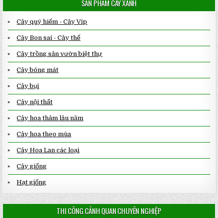
SẢN PHẨM CÂY XANH
GR
ST
Cây quý hiếm - Cây Vip
Cây Bon sai - Cây thế
Cây trồng sân vườn biệt thự
Cây bóng mát
Cây bụi
Cây nội thất
Cây hoa thảm lâu năm
Cây hoa theo mùa
Cây Hoa Lan các loại
Cây giống
Hạt giống
THI CÔNG CẢNH QUAN CHUYÊN NGHIỆP