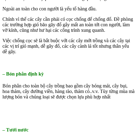
Ngoài an toàn cho con người là yếu tố hàng đầu.
Chính vì thế các cây cần phải có cọc chống để chống đổ. Đề phòng
các trường hợp gió bão gãy đổ gây mất an toàn tới con người, làm
vỡ kính, cũng như hư hại các công trình xung quanh.
Việc chống cọc sẽ là bắt buộc với các cây mới trồng và các cây tại
các vị trí gió mạnh, dễ gãy đổ, các cây cành lá tốt nhưng thân yếu
dễ gãy.
– Bón phân định kỳ
Bón phân cho toàn bộ cây trồng bao gồm cây bóng mát, cây bụi,
hoa thảm, cây đường viền, hàng rào, thảm cỏ..v.v. Tùy từng mùa mà
lượng bón và chủng loại sẽ được chọn lựa phù hợp nhất
– Tưới nước