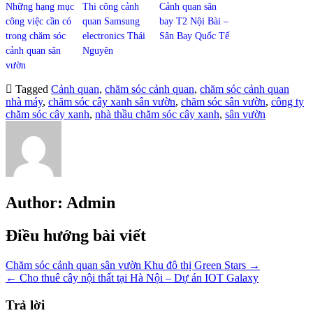
Những hạng mục
Thi công cảnh
Cảnh quan sân
công việc cần có
quan Samsung
bay T2 Nội Bài –
trong chăm sóc
electronics Thái
Sân Bay Quốc Tế
cảnh quan sân
Nguyên
vườn
Tagged
Cảnh quan
,
chăm sóc cảnh quan
,
chăm sóc cảnh quan
nhà máy
,
chăm sóc cây xanh sân vườn
,
chăm sóc sân vườn
,
công ty
chăm sóc cây xanh
,
nhà thầu chăm sóc cây xanh
,
sân vườn
Author:
Admin
Điều hướng bài viết
Chăm sóc cảnh quan sân vườn Khu đô thị Green Stars →
← Cho thuê cây nội thất tại Hà Nội – Dự án IOT Galaxy
Trả lời