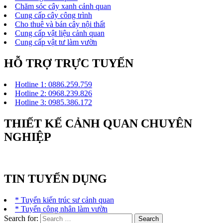
Chăm sóc cây xanh cảnh quan
Cung cấp cây công trình
Cho thuê và bán cây nội thất
Cung cấp vật liệu cảnh quan
Cung cấp vật tư làm vườn
HỖ TRỢ TRỰC TUYẾN
Hotline 1: 0886.259.759
Hotline 2: 0968.239.826
Hotline 3: 0985.386.172
THIẾT KẾ CẢNH QUAN CHUYÊN
NGHIỆP
TIN TUYỂN DỤNG
* Tuyển kiến trúc sư cảnh quan
* Tuyển công nhân làm vườn
Search for: