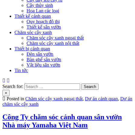
Cây thủy sinh
Hoa Lan các loại
Thiết kế cảnh quan
Quy hoạch đô thị
Thiết kế sân vườn
Chăm sóc cây xanh
Chăm sóc cây xanh ngoại thất
Chăm sóc cây xanh nội thất
Thiết bị cảnh quan
Đèn sân vườn
Bàn ghế sân vườn
Vật liệu sân vườn
Tin tức
Search for:
×
Posted in
Chăm sóc cây xanh ngoại thất
,
Dự án cảnh quan
,
Dự án
chăm sóc cây xanh
Công Ty chăm sóc cảnh quan sân vườn
Nhà máy Yamaha Việt Nam