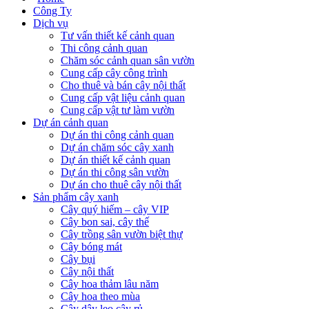
Công Ty
Dịch vụ
Tư vấn thiết kế cảnh quan
Thi công cảnh quan
Chăm sóc cảnh quan sân vườn
Cung cấp cây công trình
Cho thuê và bán cây nội thất
Cung cấp vật liệu cảnh quan
Cung cấp vật tư làm vườn
Dự án cảnh quan
Dự án thi công cảnh quan
Dự án chăm sóc cây xanh
Dự án thiết kế cảnh quan
Dự án thi công sân vườn
Dự án cho thuê cây nội thất
Sản phẩm cây xanh
Cây quý hiếm – cây VIP
Cây bon sai, cây thế
Cây trồng sân vườn biệt thự
Cây bóng mát
Cây bụi
Cây nội thất
Cây hoa thảm lâu năm
Cây hoa theo mùa
Cây dây leo cây rủ