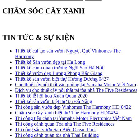
CHĂM SÓC CÂY XANH
TIN TỨC & SỰ KIỆN
Thiết kế cải tạo sân vườn Nguyệt Quế Vinhomes The
Harmony
Thiết kế Sân vườn đẹp tại Hạ Long
Thiết kế cảnh quan trường Ngôi Sao Hà Nội
Thiết kế vườn đẹp Lương Phong Bắc Giang
Thiết kế sân vườn biệt thự Hướng Dương 0427
Cho thuê cây nội thất văn phòng tại Yamaha Motor Việt Nam
Dịch vụ cho thuê cây nội thất tại tòa nhà The Five Residences
Thiết kế lễ hội hoa Xuân Quan 2020
Thiết kế sân vườn biệt thự tại Đà Nẵng
Thi công sân vườn đẹp Vinhomes The Harmony HD 0422
Chăm sóc cây xanh biệt thự The Harmony HD0434
Thi công tiểu cảnh tại Yamaha Motor Electronics Việt Nam
Thi công cảnh quan Tòa nhà The Five Residences
Thi công sân vườn Sao Biển Ocean Park
Thi công cảnh quan tòa nhà Thai Building