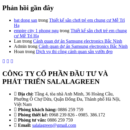
Phản hồi gần đây
bat dong san
trong
Thiết kế sân chơi trẻ em chung cư Mễ Trì
Hạ
empire city 1 phong ngu
trong
Thiết kế sân chơi trẻ em chung
cư Mễ Trì Hạ
Lan
trong
Cảnh quan dự án Samsung electronics Bắc Ninh
Admin
trong
Cảnh quan dự án Samsung electronics Bắc Ninh
Hoan
trong
Dịch vụ thi công cảnh quan sân vườn đẹp
CÔNG TY CỔ PHẦN ĐẦU TƯ VÀ
PHÁT TRIỂN SALALAGREEN
Địa chỉ:
Tầng 4, tòa nhà Anh Minh, 36 Hoàng Cầu,
Phường Ô Chợ Dừa, Quận Đống Đa, Thành phố Hà Nội,
Việt Nam
Phòng khách hàng:
0886 259 759
Phòng thiết kế:
0968 239 826 - 0985. 386.172
Phòng tư vấn:
0886 259 759
Email:
salalagreen@gmail.com