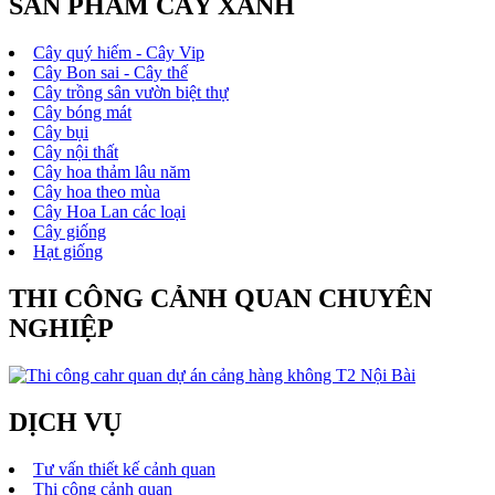
SẢN PHẨM CÂY XANH
Cây quý hiếm - Cây Vip
Cây Bon sai - Cây thế
Cây trồng sân vườn biệt thự
Cây bóng mát
Cây bụi
Cây nội thất
Cây hoa thảm lâu năm
Cây hoa theo mùa
Cây Hoa Lan các loại
Cây giống
Hạt giống
THI CÔNG CẢNH QUAN CHUYÊN
NGHIỆP
DỊCH VỤ
Tư vấn thiết kế cảnh quan
Thi công cảnh quan