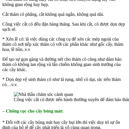
không gian rộng hay hẹp.
Cắt thảm cỏ phẳng, cắt không quá ngắn, không quá dài.
Công việc cắt cỏ đều đặn hàng tháng. Sau khi cắt, cỏ được dọn dẹp
sạch sẽ.
* Xén lề cỏ: là việc dùng các công cụ để xén các mép ngoài của
thảm cỏ nơi tiếp xúc thảm cỏ với các phần khác như gốc cây, thảm
hoa, lề bồn..v.v
Để tạo sự gọn gàng và đường nét cho thảm cỏ cũng như đảm bảo
thảm cỏ không lan rộng và lấn chiếm không gian sinh trưởng của
các cây khác.
* Dọn dẹp vệ sinh thảm cỏ như lá rụng, nhổ cỏ dại, rác trên thảm
cỏ…v.v.
Công việc cắt cỏ được tiến hành thường xuyên để đảm bảo thả
– Chống cọc cho cây bóng mát:
* Đối với các cây bóng mát hay cây bụi lớn thì việc duy trì sự ổn
định của bộ rễ để cây phát triển là vô cùng quan trọng.