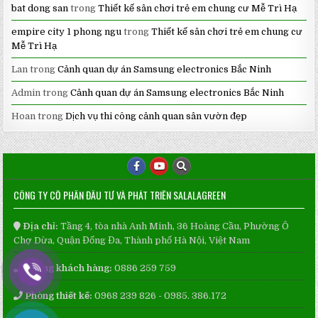
bat dong san
trong
Thiết kế sân chơi trẻ em chung cư Mễ Trì Hạ
empire city 1 phong ngu
trong
Thiết kế sân chơi trẻ em chung cư
Mễ Trì Hạ
Lan
trong
Cảnh quan dự án Samsung electronics Bắc Ninh
Admin
trong
Cảnh quan dự án Samsung electronics Bắc Ninh
Hoan
trong
Dịch vụ thi công cảnh quan sân vườn đẹp
CÔNG TY CỔ PHẦN ĐẦU TƯ VÀ PHÁT TRIỂN SALALAGREEN
Địa chỉ:
Tầng 4, tòa nhà Anh Minh, 36 Hoàng Cầu, Phường Ô
Chợ Dừa, Quận Đống Đa, Thành phố Hà Nội, Việt Nam
Phòng khách hàng:
0886 259 759
Phòng thiết kế:
0968 239 826 - 0985. 386.172