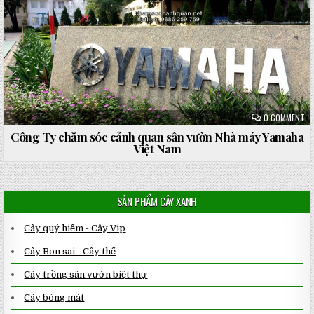
ON
0 COMMENT
CÔ
TY
Công Ty chăm sóc cảnh quan sân vườn Nhà máy Yamaha
CH
Việt Nam
SÓ
CẢ
QU
SÂ
VƯ
NH
SẢN PHẨM CÂY XANH
MÁ
YA
VI
NA
Cây quý hiếm - Cây Vip
Cây Bon sai - Cây thế
Cây trồng sân vườn biệt thự
Cây bóng mát