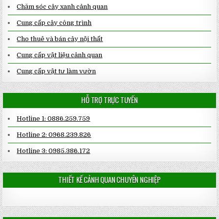
Chăm sóc cây xanh cảnh quan
Cung cấp cây công trình
Cho thuê và bán cây nội thất
Cung cấp vật liệu cảnh quan
Cung cấp vật tư làm vườn
HỖ TRỢ TRỰC TUYẾN
Hotline 1: 0886.259.759
Hotline 2: 0968.239.826
Hotline 3: 0985.386.172
THIẾT KẾ CẢNH QUAN CHUYÊN NGHIỆP