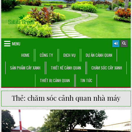
Skip
to
content
MENU
HOME
CÔNG TY
DỊCH VỤ
DỰ ÁN CẢNH QUAN
SẢN PHẨM CÂY XANH
THIẾT KẾ CẢNH QUAN
CHĂM SÓC CÂY XANH
THIẾT BỊ CẢNH QUAN
TIN TỨC
Thẻ:
chăm sóc cảnh quan nhà máy
Posted
in