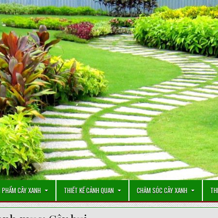
 PHẨM CÂY XANH
THIẾT KẾ CẢNH QUAN
CHĂM SÓC CÂY XANH
TH