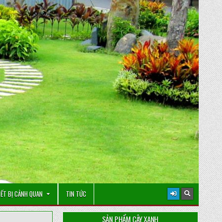
IẾT BỊ CẢNH QUAN
TIN TỨC
SẢN PHẨM CÂY XANH