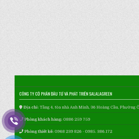
CÔNG TY CỔ PHẦN ĐẦU TƯ VÀ PHÁT TRIỂN SALALAGREEN
Địa chỉ:
Tầng 4, tòa nhà Anh Minh, 36 Hoàng Cầu, Phường 
Phòng khách hàng:
0886 259 759
Phòng thiết kế:
0968 239 826 - 0985. 386.172