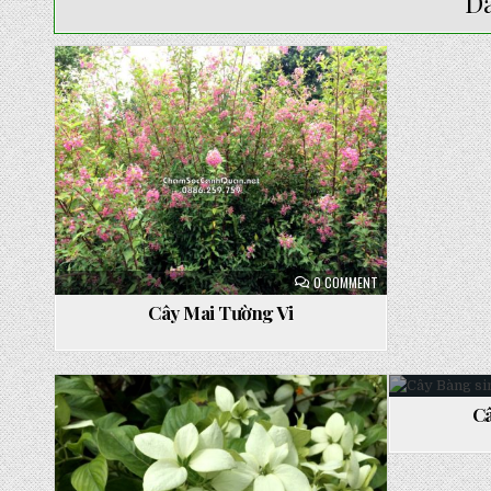
D
Posted
in
ON
0 COMMENT
CÂY
MAI
Cây Mai Tường Vi
TƯỜNG
VI
Câ
Posted
Post
in
in