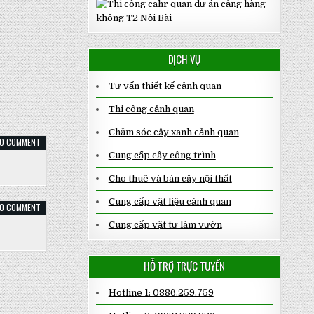
–
SALALAGREEN
DỊCH VỤ
Tư vấn thiết kế cảnh quan
Thi công cảnh quan
Chăm sóc cây xanh cảnh quan
ON
0 COMMENT
CÂY
Cung cấp cây công trình
ĐÀO
THẾ
CHƠI
Cho thuê và bán cây nội thất
TẾT
Cung cấp vật liệu cảnh quan
ON
0 COMMENT
CÂY
HUYẾT
Cung cấp vật tư làm vườn
DỤ
TA
HỖ TRỢ TRỰC TUYẾN
Hotline 1: 0886.259.759