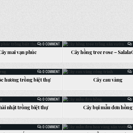
ON
0 COMMENT
CÂY
MAI
Cây mai vạn phúc
Cây hồng tree rose – Salal
VẠN
Posted
PHÚC
in
ON
0 COMMENT
CÂY
MỘC
c hương trồng biệt thự
Cây cau vàng
HƯƠNG
Posted
TRỒNG
BIỆT
in
THỰ
ON
0 COMMENT
CÂY
NHÀI
ài nhật trồng biệt thự
Cây bụi mẫu đơn hồng
NHẬT
Posted
TRỒNG
BIỆT
in
THỰ
ON
0 COMMENT
CÂY