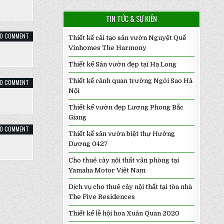
MẪU
ĐƠN
HOA
TIN TỨC & SỰ KIỆN
VÀNG
ON
0 COMMENT
Thiết kế cải tạo sân vườn Nguyệt Quế
CÂY
MUỒNG
Vinhomes The Harmony
LÁ
LẠC
Thiết kế Sân vườn đẹp tại Hạ Long
Thiết kế cảnh quan trường Ngôi Sao Hà
ON
0 COMMENT
CÂY
Nội
HỒNG
QUẢ
Thiết kế vườn đẹp Lương Phong Bắc
Giang
ON
0 COMMENT
Thiết kế sân vườn biệt thự Hướng
CÂY
SƠ
Dương 0427
RI
Cho thuê cây nội thất văn phòng tại
Yamaha Motor Việt Nam
Dịch vụ cho thuê cây nội thất tại tòa nhà
The Five Residences
Thiết kế lễ hội hoa Xuân Quan 2020