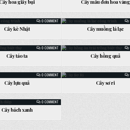
HOA
Cây hoa giấy bụi
Cây mẫu đơn hoa vàng
GIẤY
Posted
BỤI
in
ON
0 COMMENT
CÂY
KÈ
Cây kè Nhật
Cây muồng lá lạc
NHẬT
Posted
in
ON
0 COMMENT
CÂY
TÁO
Cây táo ta
Cây hồng quả
TA
Posted
in
ON
0 COMMENT
CÂY
LỰU
Cây lựu quả
Cây sơ ri
QUẢ
Posted
in
ON
0 COMMENT
CÂY
BÁCH
Cây bách xanh
XANH
Posted
in