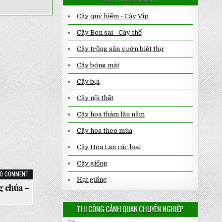
Cây quý hiếm - Cây Vip
Cây Bon sai - Cây thế
Cây trồng sân vườn biệt thự
Cây bóng mát
Cây bụi
Cây nội thất
Cây hoa thảm lâu năm
Cây hoa theo mùa
Cây Hoa Lan các loại
Cây giống
ON
0 COMMENT
CÂY
Hạt giống
HOA
g chúa –
MÓNG
RỒNG
–
THI CÔNG CẢNH QUAN CHUYÊN NGHIỆP
DÂY
CÔNG
CHÚA