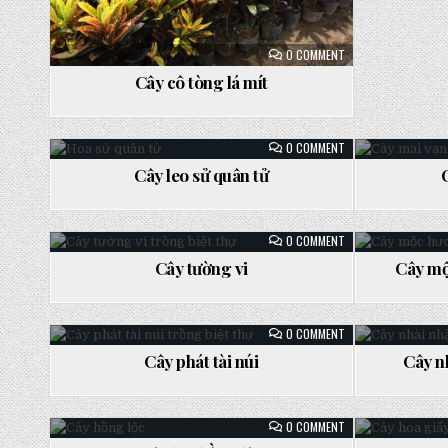
ON
0 COMMENT
CÂY
CÔ
Cây cô tòng lá mít
TÒNG
LÁ
MÍT
ON
0 COMMENT
CÂY
LEO
Cây leo sử quân tử
SỬ
Posted
Posted
QUÂN
TỬ
in
in
ON
0 COMMENT
CÂY
TƯỜNG
Cây tường vi
Cây mộ
VI
Posted
Posted
in
in
ON
0 COMMENT
CÂY
PHÁT
Cây phát tài núi
Cây nh
TÀI
Posted
Posted
NÚI
in
in
ON
0 COMMENT
CÂY