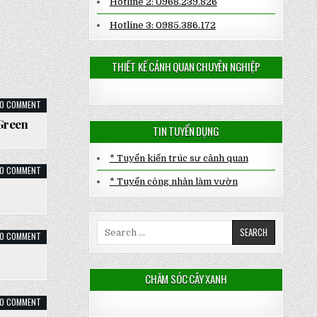
Hotline 2: 0968.239.826
Hotline 3: 0985.386.172
THIẾT KẾ CẢNH QUAN CHUYÊN NGHIỆP
ON
0 COMMENT
CÂY
HỒNG
aGreen
TIN TUYỂN DỤNG
TREE
ROSE
–
SALALAGREEN
* Tuyển kiến trúc sư cảnh quan
ON
0 COMMENT
CÂY
* Tuyển công nhân làm vườn
CAU
VÀNG
Search
ON
0 COMMENT
for:
CÂY
BỤI
MẪU
ĐƠN
CHĂM SÓC CÂY XANH
HỒNG
ON
0 COMMENT
CÂY