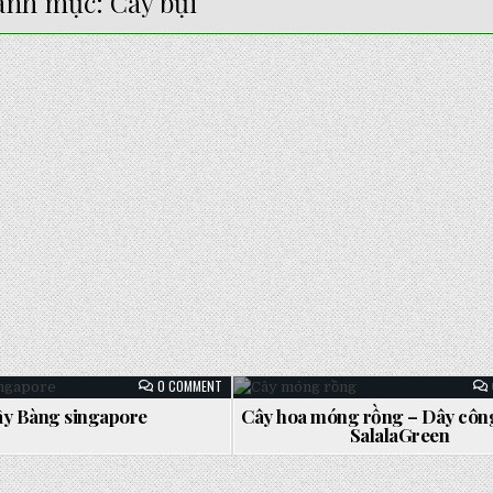
anh mục:
Cây bụi
ON
0 COMMENT
CÂY
BÀNG
y Bàng singapore
Cây hoa móng rồng – Dây côn
SINGAPORE
ed
Posted
SalalaGreen
in