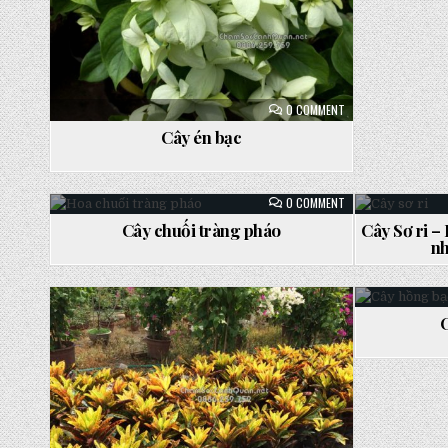
ON
0 COMMENT
CÂY
ÉN
Cây én bạc
BẠC
ON
0 COMMENT
CÂY
CHUỐI
Cây chuối tràng pháo
Cây Sơ ri –
TRÀNG
Posted
Posted
nh
PHÁO
in
in
Posted
Posted
in
in