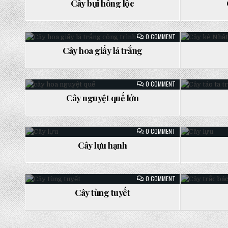
BỤI
Cây bụi hồng lộc
HỒNG
Posted
Posted
LỘC
in
in
ON
0 COMMENT
CÂY
HOA
Cây hoa giấy lá trắng
GIẤY
Posted
Posted
LÁ
TRẮNG
in
in
ON
0 COMMENT
CÂY
NGUYỆT
Cây nguyệt quế lớn
QUẾ
Posted
Posted
LỚN
in
in
ON
0 COMMENT
CÂY
LỰU
Cây lựu hạnh
HẠNH
Posted
Posted
in
in
ON
0 COMMENT
CÂY
TÙNG
Cây tùng tuyết
TUYẾT
Posted
in