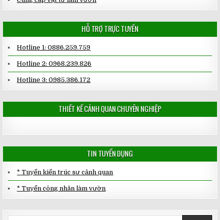
HỖ TRỢ TRỰC TUYẾN
Hotline 1: 0886.259.759
Hotline 2: 0968.239.826
Hotline 3: 0985.386.172
THIẾT KẾ CẢNH QUAN CHUYÊN NGHIỆP
TIN TUYỂN DỤNG
* Tuyển kiến trúc sư cảnh quan
* Tuyển công nhân làm vườn
Search