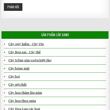
SẢN PHẨM CÂY XANH
Cây quý hiếm - Cây Vip
Cây Bon sai - Cây thế
Cây trồng sân vườn biệt thự
Cây bóng mát
Cây bụi
Cây nội thất
Cây hoa thảm lâu năm
Cây hoa theo mùa
Cây Hoa Lan các loại