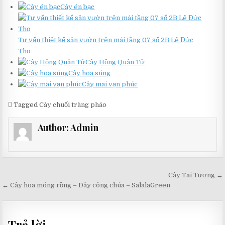
Cây én bạc
Tư vấn thiết kế sân vườn trên mái tầng 07 số 2B Lê Đức
Thọ
Cây Hồng Quân Tử
Cây hoa súng
Cây mai vạn phúc
Tagged
Cây chuối tràng pháo
Author:
Admin
Điều
Cây Tai Tượng →
hướng
← Cây hoa móng rồng – Dây công chúa – SalalaGreen
bài
viết
Trả lời