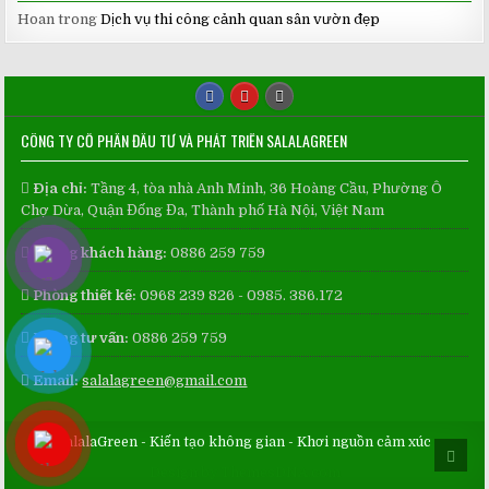
Hoan
trong
Dịch vụ thi công cảnh quan sân vườn đẹp
CÔNG TY CỔ PHẦN ĐẦU TƯ VÀ PHÁT TRIỂN SALALAGREEN
Địa chỉ:
Tầng 4, tòa nhà Anh Minh, 36 Hoàng Cầu, Phường Ô
Chợ Dừa, Quận Đống Đa, Thành phố Hà Nội, Việt Nam
Phòng khách hàng:
0886 259 759
Phòng thiết kế:
0968 239 826 - 0985. 386.172
Phòng tư vấn:
0886 259 759
Email:
salalagreen@gmail.com
SalalaGreen - Kiến tạo không gian - Khơi nguồn cảm xúc
SCRO
TO
Design by ThemesDNA.com
TOP