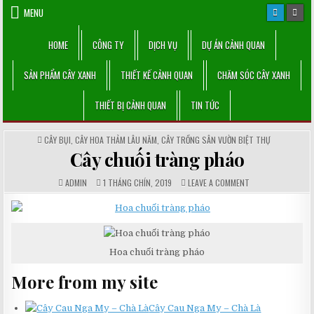
Skip
MENU
to
content
HOME
CÔNG TY
DỊCH VỤ
DỰ ÁN CẢNH QUAN
SẢN PHẨM CÂY XANH
THIẾT KẾ CẢNH QUAN
CHĂM SÓC CÂY XANH
THIẾT BỊ CẢNH QUAN
TIN TỨC
POSTED
CÂY BỤI
,
CÂY HOA THẢM LÂU NĂM
,
CÂY TRỒNG SÂN VƯỜN BIỆT THỰ
IN
Cây chuối tràng pháo
AUTHOR:
PUBLISHED
COMMENTS:
ON
ADMIN
1 THÁNG CHÍN, 2019
LEAVE A COMMENT
DATE:
CÂY
CHUỐI
TRÀNG
PHÁO
Hoa chuối tràng pháo
More from my site
Cây Cau Nga My – Chà Là