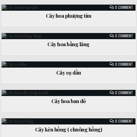
ON
0 COMMENT
CÂ
HO
Cây hoa phượng tím
PH
Posted
TÍ
in
ON
0 COMMENT
CÂ
HO
Cây hoa bằng lăng
BẰ
Posted
LĂ
in
ON
0 COMMENT
CÂ
CỌ
Cây cọ dầu
DẦ
Posted
in
ON
0 COMMENT
CÂ
HO
Cây hoa ban đỏ
BA
Posted
ĐỎ
in
ON
0 COMMENT
CÂ
KÈ
Cây kèn hồng ( chuông hồng)
HỒ
Posted
(