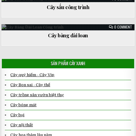
CÂ
SẤ
Cây sấu công trình
CÔ
Posted
TR
in
ON
0 COMMENT
CÂ
BÀ
Cây bàng đài loan
ĐÀ
Posted
LO
in
SẢN PHẨM CÂY XANH
Cây quý hiếm - Cây Vip
Cây Bon sai - Cây thế
Cây trồng sân vườn biệt thự
Cây bóng mát
Cây bụi
Cây nội thất
Cây hoa thảm lâu năm