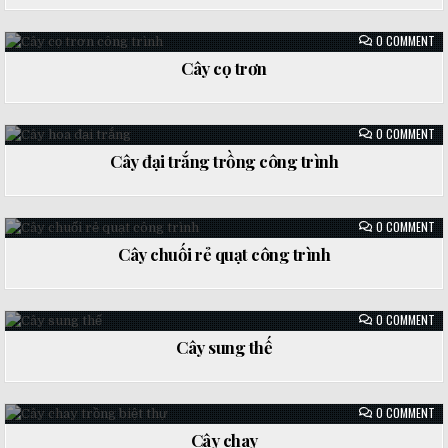
CH
in
HỒ
ON
0 COMMENT
CÂ
CỌ
Cây cọ trơn
TR
Posted
in
ON
0 COMMENT
CÂ
ĐẠ
Cây đại trắng trồng công trình
TR
Posted
TR
CÔ
in
TR
ON
0 COMMENT
CÂ
CH
Cây chuối rẻ quạt công trình
RẺ
Posted
QU
CÔ
in
TR
ON
0 COMMENT
CÂ
SU
Cây sung thế
TH
Posted
in
ON
0 COMMENT
CÂ
CH
Cây chay