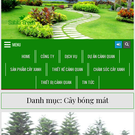
Skip
to
content
MENU
HOME
CÔNG TY
DỊCH VỤ
DỰ ÁN CẢNH QUAN
SẢN PHẨM CÂY XANH
THIẾT KẾ CẢNH QUAN
CHĂM SÓC CÂY XANH
THIẾT BỊ CẢNH QUAN
TIN TỨC
Danh mục:
Cây bóng mát
Posted
in