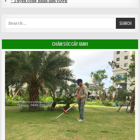
* Tuyển công nhân làm vườn
Search
for:
CHĂM SÓC CÂY XANH