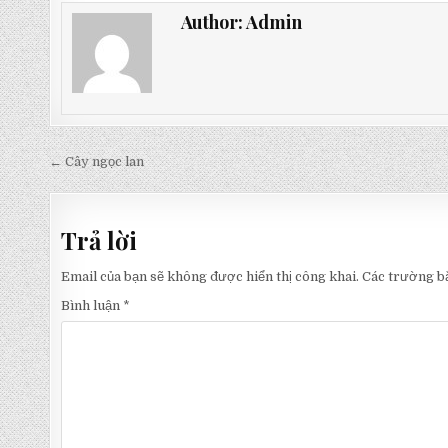
Author:
Admin
Điều
← Cây ngọc lan
hướng
bài
Trả lời
viết
Email của bạn sẽ không được hiển thị công khai.
Các trường b
Bình luận
*