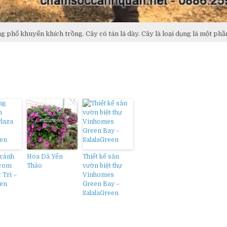
ng phố khuyến khích trồng. Cây có tán lá dày. Cây là loại dụng lá một phầ
 cảnh
Hoa Dã Yến
Thiết kế sân
ncom
Thảo
vườn biệt thự
 Trì –
Vinhomes
een
Green Bay –
SalalaGreen