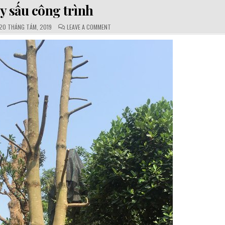
y sấu công trình
UBLISHED
COMMENTS:
ON
20 THÁNG TÁM, 2019
LEAVE A COMMENT
ATE:
CÂY
SẤU
CÔNG
TRÌNH