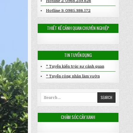
Hotline 2: 0968.239.826
Hotline 3: 0985.386.172
THIẾT KẾ CẢNH QUAN CHUYÊN NGHIỆP
TIN TUYỂN DỤNG
* Tuyển kiến trúc sư cảnh quan
* Tuyển công nhân làm vườn
Search
for:
CHĂM SÓC CÂY XANH