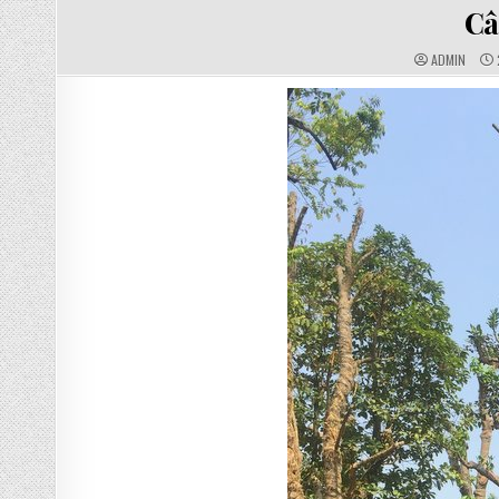
IN
Câ
AUTHOR:
P
ADMIN
D