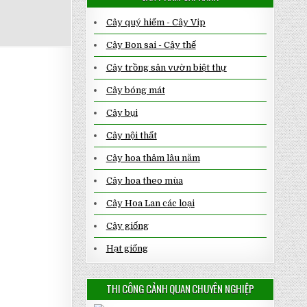
Cây quý hiếm - Cây Vip
Cây Bon sai - Cây thế
Cây trồng sân vườn biệt thự
Cây bóng mát
Cây bụi
Cây nội thất
Cây hoa thảm lâu năm
Cây hoa theo mùa
Cây Hoa Lan các loại
Cây giống
Hạt giống
THI CÔNG CẢNH QUAN CHUYÊN NGHIỆP