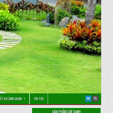
IẾT BỊ CẢNH QUAN
TIN TỨC
SẢN PHẨM CÂY XANH