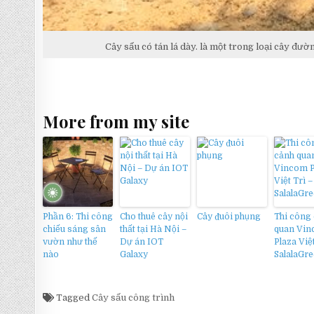
Cây sấu có tán lá dày. là một trong loại cây đườ
More from my site
Phần 6: Thi công
Cho thuê cây nội
Cây đuôi phụng
Thi công
chiếu sáng sân
thất tại Hà Nội –
quan Vi
vườn như thế
Dự án IOT
Plaza Việt
nào
Galaxy
SalalaGr
Tagged
Cây sấu công trình