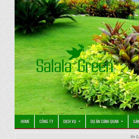
Skip
to
content
HOME
CÔNG TY
DỊCH VỤ
DỰ ÁN CẢNH QUAN
SẢN
P
C