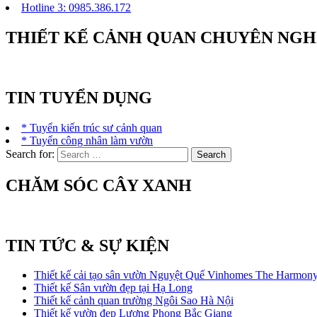
Hotline 3: 0985.386.172
THIẾT KẾ CẢNH QUAN CHUYÊN NGH
TIN TUYỂN DỤNG
* Tuyển kiến trúc sư cảnh quan
* Tuyển công nhân làm vườn
Search for:
CHĂM SÓC CÂY XANH
TIN TỨC & SỰ KIỆN
Thiết kế cải tạo sân vườn Nguyệt Quế Vinhomes The Harmon
Thiết kế Sân vườn đẹp tại Hạ Long
Thiết kế cảnh quan trường Ngôi Sao Hà Nội
Thiết kế vườn đẹp Lương Phong Bắc Giang