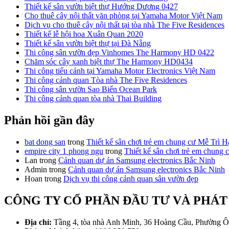
Thiết kế sân vườn biệt thự Hướng Dương 0427
Cho thuê cây nội thất văn phòng tại Yamaha Motor Việt Nam
Dịch vụ cho thuê cây nội thất tại tòa nhà The Five Residences
Thiết kế lễ hội hoa Xuân Quan 2020
Thiết kế sân vườn biệt thự tại Đà Nẵng
Thi công sân vườn đẹp Vinhomes The Harmony HD 0422
Chăm sóc cây xanh biệt thự The Harmony HD0434
Thi công tiểu cảnh tại Yamaha Motor Electronics Việt Nam
Thi công cảnh quan Tòa nhà The Five Residences
Thi công sân vườn Sao Biển Ocean Park
Thi công cảnh quan tòa nhà Thai Building
Phản hồi gần đây
bat dong san
trong
Thiết kế sân chơi trẻ em chung cư Mễ Trì H
empire city 1 phong ngu
trong
Thiết kế sân chơi trẻ em chung 
Lan
trong
Cảnh quan dự án Samsung electronics Bắc Ninh
Admin
trong
Cảnh quan dự án Samsung electronics Bắc Ninh
Hoan
trong
Dịch vụ thi công cảnh quan sân vườn đẹp
CÔNG TY CỔ PHẦN ĐẦU TƯ VÀ PHÁ
Địa chỉ:
Tầng 4, tòa nhà Anh Minh, 36 Hoàng Cầu, Phường 