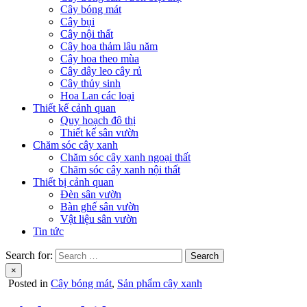
Cây bóng mát
Cây bụi
Cây nội thất
Cây hoa thảm lâu năm
Cây hoa theo mùa
Cây dây leo cây rủ
Cây thủy sinh
Hoa Lan các loại
Thiết kế cảnh quan
Quy hoạch đô thị
Thiết kế sân vườn
Chăm sóc cây xanh
Chăm sóc cây xanh ngoại thất
Chăm sóc cây xanh nội thất
Thiết bị cảnh quan
Đèn sân vườn
Bàn ghế sân vườn
Vật liệu sân vườn
Tin tức
Search for:
×
Posted in
Cây bóng mát
,
Sản phẩm cây xanh