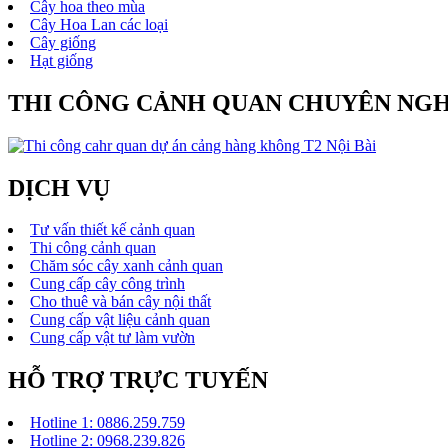
Cây hoa theo mùa
Cây Hoa Lan các loại
Cây giống
Hạt giống
THI CÔNG CẢNH QUAN CHUYÊN NGH
DỊCH VỤ
Tư vấn thiết kế cảnh quan
Thi công cảnh quan
Chăm sóc cây xanh cảnh quan
Cung cấp cây công trình
Cho thuê và bán cây nội thất
Cung cấp vật liệu cảnh quan
Cung cấp vật tư làm vườn
HỖ TRỢ TRỰC TUYẾN
Hotline 1: 0886.259.759
Hotline 2: 0968.239.826