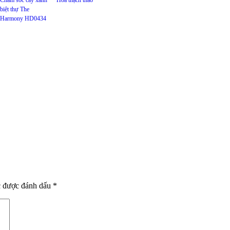
biệt thự The
Harmony HD0434
c được đánh dấu
*