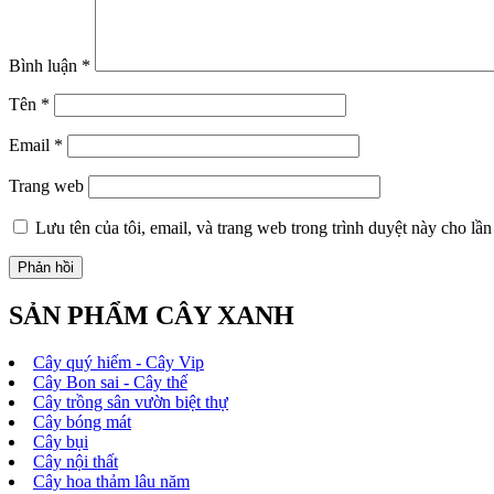
Bình luận
*
Tên
*
Email
*
Trang web
Lưu tên của tôi, email, và trang web trong trình duyệt này cho lần 
SẢN PHẨM CÂY XANH
Cây quý hiếm - Cây Vip
Cây Bon sai - Cây thế
Cây trồng sân vườn biệt thự
Cây bóng mát
Cây bụi
Cây nội thất
Cây hoa thảm lâu năm