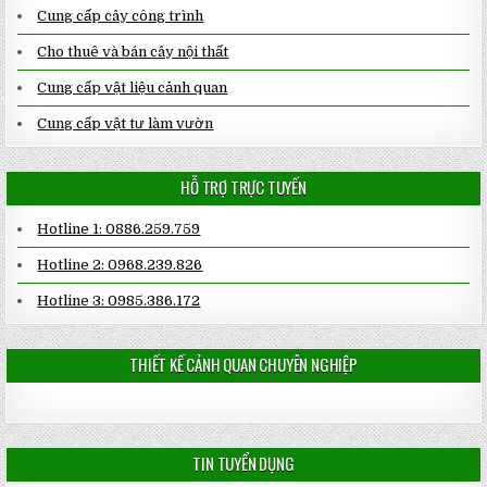
Cung cấp cây công trình
Cho thuê và bán cây nội thất
Cung cấp vật liệu cảnh quan
Cung cấp vật tư làm vườn
HỖ TRỢ TRỰC TUYẾN
Hotline 1: 0886.259.759
Hotline 2: 0968.239.826
Hotline 3: 0985.386.172
THIẾT KẾ CẢNH QUAN CHUYÊN NGHIỆP
TIN TUYỂN DỤNG