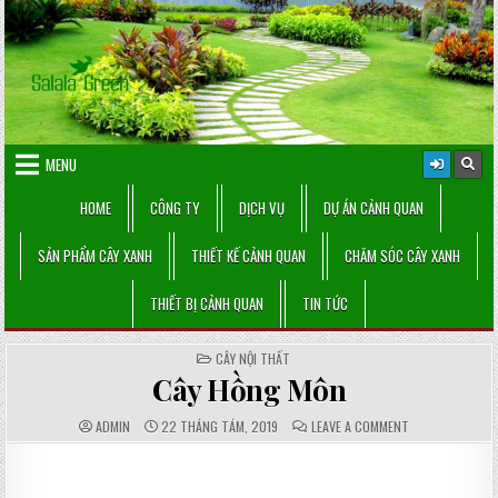
Skip
to
content
MENU
HOME
CÔNG TY
DỊCH VỤ
DỰ ÁN CẢNH QUAN
SẢN PHẨM CÂY XANH
THIẾT KẾ CẢNH QUAN
CHĂM SÓC CÂY XANH
THIẾT BỊ CẢNH QUAN
TIN TỨC
POSTED
CÂY NỘI THẤT
IN
Cây Hồng Môn
AUTHOR:
PUBLISHED
COMMENTS:
ON
ADMIN
22 THÁNG TÁM, 2019
LEAVE A COMMENT
DATE:
CÂY
HỒNG
MÔN