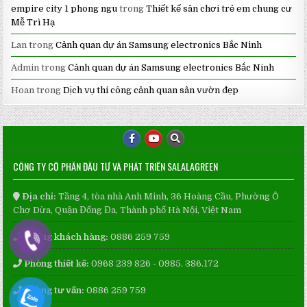
empire city 1 phong ngu
trong
Thiết kế sân chơi trẻ em chung cư
Mễ Trì Hạ
Lan
trong
Cảnh quan dự án Samsung electronics Bắc Ninh
Admin
trong
Cảnh quan dự án Samsung electronics Bắc Ninh
Hoan
trong
Dịch vụ thi công cảnh quan sân vườn đẹp
CÔNG TY CỔ PHẦN ĐẦU TƯ VÀ PHÁT TRIỂN SALALAGREEN
Địa chỉ:
Tầng 4, tòa nhà Anh Minh, 36 Hoàng Cầu, Phường Ô
Chợ Dừa, Quận Đống Đa, Thành phố Hà Nội, Việt Nam
Phòng khách hàng:
0886 259 759
Phòng thiết kế:
0968 239 826 - 0985. 386.172
Phòng tư vấn:
0886 259 759