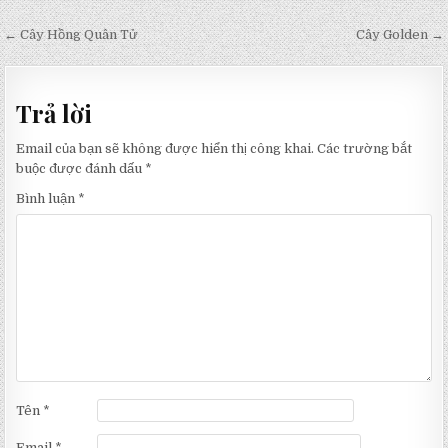
Điều
← Cây Hồng Quân Tử
Cây Golden →
hướng
bài
Trả lời
viết
Email của bạn sẽ không được hiển thị công khai.
Các trường bắt
buộc được đánh dấu
*
Bình luận
*
Tên
*
Email
*