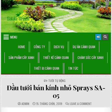
Skip
to
content
MENU
HOME
CÔNG TY
DỊCH VỤ
DỰ ÁN CẢNH QUAN
SẢN PHẨM CÂY XANH
THIẾT KẾ CẢNH QUAN
CHĂM SÓC CÂY XANH
THIẾT BỊ CẢNH QUAN
TIN TỨC
POSTED
TƯỚI TỰ ĐỘNG
IN
Đầu tưới bán kính nhỏ Sprays SA-
05
AUTHOR:
PUBLISHED
COMMENTS:
ON
ADMIN
15 THÁNG CHÍN, 2019
LEAVE A COMMENT
DATE:
ĐẦU
TƯỚI