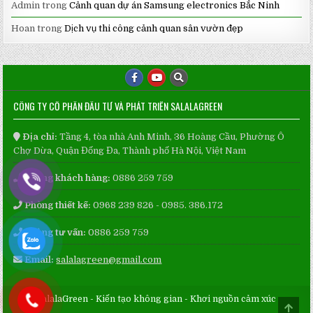
Admin
trong
Cảnh quan dự án Samsung electronics Bắc Ninh
Hoan
trong
Dịch vụ thi công cảnh quan sân vườn đẹp
CÔNG TY CỔ PHẦN ĐẦU TƯ VÀ PHÁT TRIỂN SALALAGREEN
Địa chỉ:
Tầng 4, tòa nhà Anh Minh, 36 Hoàng Cầu, Phường Ô
Chợ Dừa, Quận Đống Đa, Thành phố Hà Nội, Việt Nam
Phòng khách hàng:
0886 259 759
Phòng thiết kế:
0968 239 826 - 0985. 386.172
Phòng tư vấn:
0886 259 759
Email:
salalagreen@gmail.com
SalalaGreen - Kiến tạo không gian - Khơi nguồn cảm xúc
SCRO