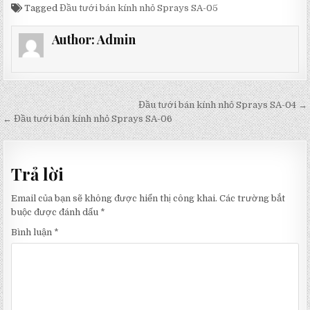
BÁN
Tagged
Đầu tưới bán kính nhỏ Sprays SA-05
KÍNH
NHỎ
SPRAYS
SA-
Author:
Admin
05
Điều
Đầu tưới bán kính nhỏ Sprays SA-04 →
hướng
← Đầu tưới bán kính nhỏ Sprays SA-06
bài
viết
Trả lời
Email của bạn sẽ không được hiển thị công khai.
Các trường bắt
buộc được đánh dấu
*
Bình luận
*