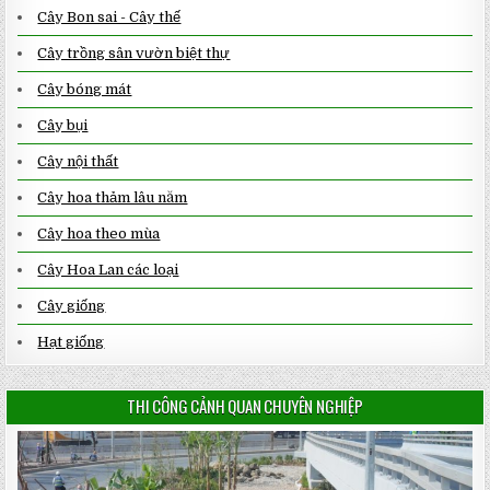
Cây Bon sai - Cây thế
Cây trồng sân vườn biệt thự
Cây bóng mát
Cây bụi
Cây nội thất
Cây hoa thảm lâu năm
Cây hoa theo mùa
Cây Hoa Lan các loại
Cây giống
Hạt giống
THI CÔNG CẢNH QUAN CHUYÊN NGHIỆP