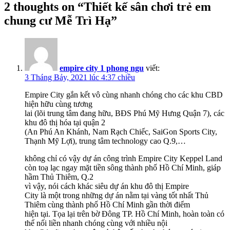
2 thoughts on “
Thiết kế sân chơi trẻ em
chung cư Mễ Trì Hạ
”
empire city 1 phong ngu
viết:
3 Tháng Bảy, 2021 lúc 4:37 chiều
Empire City gắn kết vô cùng nhanh chóng cho các khu CBD
hiện hữu cùng tương
lai (lõi trung tâm đang hữu, BĐS Phú Mỹ Hưng Quận 7), các
khu đô thị hóa tại quận 2
(An Phú An Khánh, Nam Rạch Chiếc, SaiGon Sports City,
Thạnh Mỹ Lợi), trung tâm technology cao Q.9,…
không chỉ có vậy dự án công trình Empire City Keppel Land
còn toạ lạc ngay mặt tiền sông thành phố Hồ Chí Minh, giáp
hầm Thủ Thiêm, Q.2
vì vậy, nói cách khác siêu dự án khu đô thị Empire
City là một trong những dự án nằm tại vàng tốt nhất Thủ
Thiêm cùng thành phố Hồ Chí Minh gần thời điểm
hiện tại. Tọa lại trên bờ Đông TP. Hồ Chí Minh, hoàn toàn có
thể nối liền nhanh chóng cùng với nhiều nội