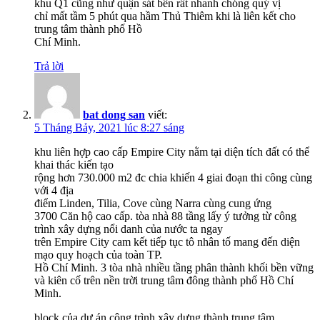
khu Q1 cũng như quận sát bên rất nhanh chóng quý vị
chỉ mất tầm 5 phút qua hầm Thủ Thiêm khi là liên kết cho
trung tâm thành phố Hồ
Chí Minh.
Trả lời
bat dong san
viết:
5 Tháng Bảy, 2021 lúc 8:27 sáng
khu liên hợp cao cấp Empire City nằm tại diện tích đất có thể
khai thác kiến tạo
rộng hơn 730.000 m2 đc chia khiến 4 giai đoạn thi công cùng
với 4 địa
điểm Linden, Tilia, Cove cùng Narra cùng cung ứng
3700 Căn hộ cao cấp. tòa nhà 88 tầng lấy ý tưởng từ công
trình xây dựng nổi danh của nước ta ngay
trên Empire City cam kết tiếp tục tô nhân tố mang đến diện
mạo quy hoạch của toàn TP.
Hồ Chí Minh. 3 tòa nhà nhiều tầng phân thành khối bền vững
và kiên cố trên nền trời trung tâm đông thành phố Hồ Chí
Minh.
block của dự án công trình xây dựng thành trung tâm