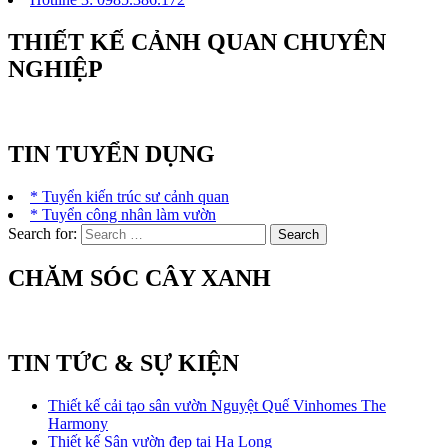
THIẾT KẾ CẢNH QUAN CHUYÊN
NGHIỆP
TIN TUYỂN DỤNG
* Tuyển kiến trúc sư cảnh quan
* Tuyển công nhân làm vườn
Search for:
CHĂM SÓC CÂY XANH
TIN TỨC & SỰ KIỆN
Thiết kế cải tạo sân vườn Nguyệt Quế Vinhomes The
Harmony
Thiết kế Sân vườn đẹp tại Hạ Long