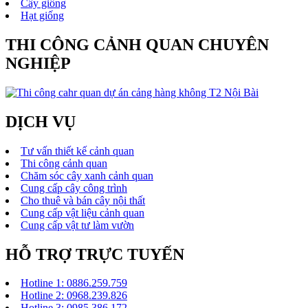
Cây giống
Hạt giống
THI CÔNG CẢNH QUAN CHUYÊN
NGHIỆP
DỊCH VỤ
Tư vấn thiết kế cảnh quan
Thi công cảnh quan
Chăm sóc cây xanh cảnh quan
Cung cấp cây công trình
Cho thuê và bán cây nội thất
Cung cấp vật liệu cảnh quan
Cung cấp vật tư làm vườn
HỖ TRỢ TRỰC TUYẾN
Hotline 1: 0886.259.759
Hotline 2: 0968.239.826
Hotline 3: 0985.386.172