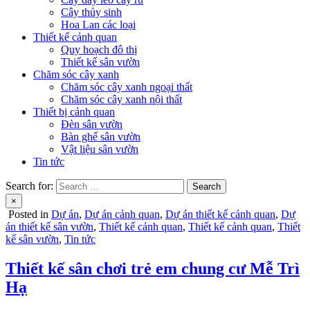
Cây thủy sinh
Hoa Lan các loại
Thiết kế cảnh quan
Quy hoạch đô thị
Thiết kế sân vườn
Chăm sóc cây xanh
Chăm sóc cây xanh ngoại thất
Chăm sóc cây xanh nội thất
Thiết bị cảnh quan
Đèn sân vườn
Bàn ghế sân vườn
Vật liệu sân vườn
Tin tức
Search for:
×
Posted in
Dự án
,
Dự án cảnh quan
,
Dự án thiết kế cảnh quan
,
Dự
án thiết kế sân vườn
,
Thiết kế cảnh quan
,
Thiết kế cảnh quan
,
Thiết
kế sân vườn
,
Tin tức
Thiết kế sân chơi trẻ em chung cư Mễ Trì
Hạ