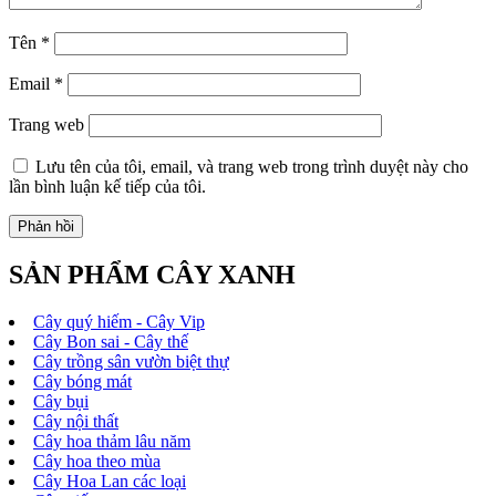
Tên
*
Email
*
Trang web
Lưu tên của tôi, email, và trang web trong trình duyệt này cho
lần bình luận kế tiếp của tôi.
SẢN PHẨM CÂY XANH
Cây quý hiếm - Cây Vip
Cây Bon sai - Cây thế
Cây trồng sân vườn biệt thự
Cây bóng mát
Cây bụi
Cây nội thất
Cây hoa thảm lâu năm
Cây hoa theo mùa
Cây Hoa Lan các loại