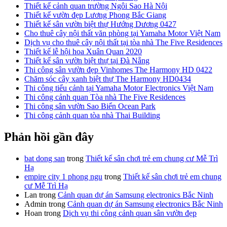
Thiết kế cảnh quan trường Ngôi Sao Hà Nội
Thiết kế vườn đẹp Lương Phong Bắc Giang
Thiết kế sân vườn biệt thự Hướng Dương 0427
Cho thuê cây nội thất văn phòng tại Yamaha Motor Việt Nam
Dịch vụ cho thuê cây nội thất tại tòa nhà The Five Residences
Thiết kế lễ hội hoa Xuân Quan 2020
Thiết kế sân vườn biệt thự tại Đà Nẵng
Thi công sân vườn đẹp Vinhomes The Harmony HD 0422
Chăm sóc cây xanh biệt thự The Harmony HD0434
Thi công tiểu cảnh tại Yamaha Motor Electronics Việt Nam
Thi công cảnh quan Tòa nhà The Five Residences
Thi công sân vườn Sao Biển Ocean Park
Thi công cảnh quan tòa nhà Thai Building
Phản hồi gần đây
bat dong san
trong
Thiết kế sân chơi trẻ em chung cư Mễ Trì
Hạ
empire city 1 phong ngu
trong
Thiết kế sân chơi trẻ em chung
cư Mễ Trì Hạ
Lan
trong
Cảnh quan dự án Samsung electronics Bắc Ninh
Admin
trong
Cảnh quan dự án Samsung electronics Bắc Ninh
Hoan
trong
Dịch vụ thi công cảnh quan sân vườn đẹp