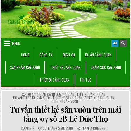
Skip
to
content
MENU
HOME
CÔNG TY
DỊCH VỤ
DỰ ÁN CẢNH QUAN
SẢN PHẨM CÂY XANH
THIẾT KẾ CẢNH QUAN
CHĂM SÓC CÂY XANH
THIẾT BỊ CẢNH QUAN
TIN TỨC
POSTED
DỰ ÁN
,
DỰ ÁN CẢNH QUAN
,
DỰ ÁN THIẾT KẾ CẢNH QUAN
,
IN
DỰ ÁN THIẾT KẾ SÂN VƯỜN
,
THIẾT KẾ CẢNH QUAN
,
THIẾT KẾ CẢNH QUAN
,
THIẾT KẾ SÂN VƯỜN
Tư vấn thiết kế sân vườn trên mái
tầng 07 số 2B Lê Đức Thọ
AUTHOR:
PUBLISHED
COMMENTS:
ON
ADMIN
26 THÁNG SÁU, 2019
LEAVE A COMMENT