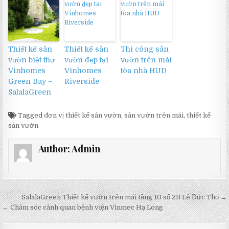
Thiết kế sân
Thiết kế sân
Thi công sân
vườn biệt thự
vườn đẹp tại
vườn trên mái
Vinhomes
Vinhomes
tòa nhà HUD
Green Bay –
Riverside
SalalaGreen
Tagged
đơn vị thiết kế sân vườn
,
sân vườn trên mái
,
thiết kế
sân vườn
Author:
Admin
Điều
SalalaGreen Thiết kế vườn trên mái tầng 10 số 2B Lê Đức Thọ →
hướng
← Chăm sóc cảnh quan bệnh viện Vinmec Hạ Long
bài