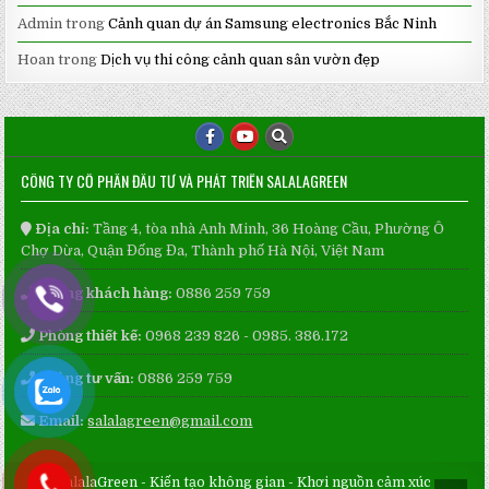
Admin
trong
Cảnh quan dự án Samsung electronics Bắc Ninh
Hoan
trong
Dịch vụ thi công cảnh quan sân vườn đẹp
CÔNG TY CỔ PHẦN ĐẦU TƯ VÀ PHÁT TRIỂN SALALAGREEN
Địa chỉ:
Tầng 4, tòa nhà Anh Minh, 36 Hoàng Cầu, Phường Ô
Chợ Dừa, Quận Đống Đa, Thành phố Hà Nội, Việt Nam
Phòng khách hàng:
0886 259 759
Phòng thiết kế:
0968 239 826 - 0985. 386.172
Phòng tư vấn:
0886 259 759
Email:
salalagreen@gmail.com
SalalaGreen - Kiến tạo không gian - Khơi nguồn cảm xúc