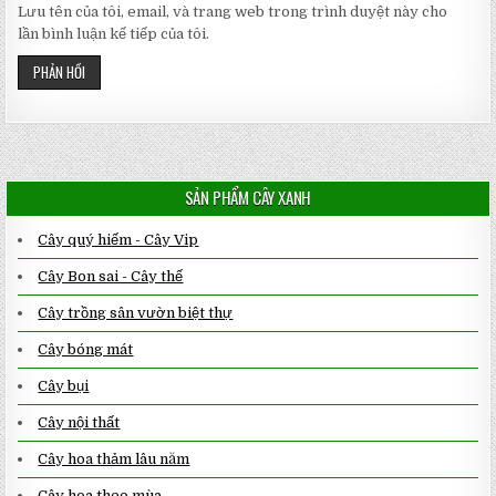
Lưu tên của tôi, email, và trang web trong trình duyệt này cho
lần bình luận kế tiếp của tôi.
SẢN PHẨM CÂY XANH
Cây quý hiếm - Cây Vip
Cây Bon sai - Cây thế
Cây trồng sân vườn biệt thự
Cây bóng mát
Cây bụi
Cây nội thất
Cây hoa thảm lâu năm
Cây hoa theo mùa