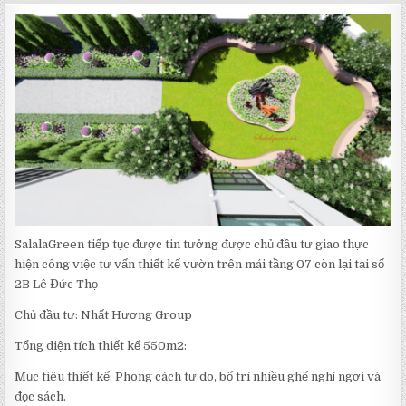
DATE:
TƯ
VẤN
THIẾT
KẾ
SÂN
VƯỜN
TRÊN
MÁI
TẦNG
07
SỐ
2B
LÊ
ĐỨC
THỌ
SalalaGreen tiếp tục được tin tưởng được chủ đầu tư giao thực
hiện công việc tư vấn thiết kế vườn trên mái tầng 07 còn lại tại số
2B Lê Đức Thọ
Chủ đầu tư: Nhất Hương Group
Tổng diện tích thiết kế 550m2:
Mục tiêu thiết kế: Phong cách tự do, bố trí nhiều ghế nghỉ ngơi và
đọc sách.