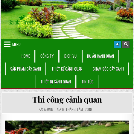
Skip
to
content
MENU
HOME
CÔNG TY
DỊCH VỤ
DỰ ÁN CẢNH QUAN
SẢN PHẨM CÂY XANH
THIẾT KẾ CẢNH QUAN
CHĂM SÓC CÂY XANH
THIẾT BỊ CẢNH QUAN
TIN TỨC
Thi công cảnh quan
ADMIN
18 THÁNG TÁM, 2019