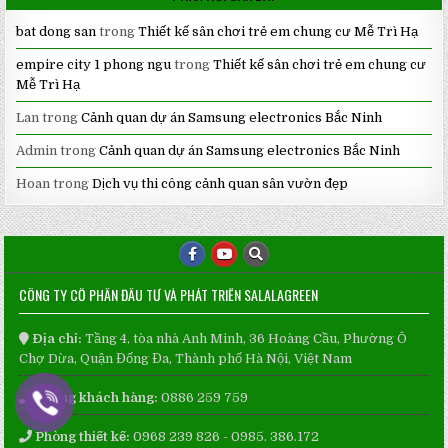
bat dong san
trong
Thiết kế sân chơi trẻ em chung cư Mễ Trì Hạ
empire city 1 phong ngu
trong
Thiết kế sân chơi trẻ em chung cư
Mễ Trì Hạ
Lan
trong
Cảnh quan dự án Samsung electronics Bắc Ninh
Admin
trong
Cảnh quan dự án Samsung electronics Bắc Ninh
Hoan
trong
Dịch vụ thi công cảnh quan sân vườn đẹp
CÔNG TY CỔ PHẦN ĐẦU TƯ VÀ PHÁT TRIỂN SALALAGREEN
Địa chỉ:
Tầng 4, tòa nhà Anh Minh, 36 Hoàng Cầu, Phường Ô
Chợ Dừa, Quận Đống Đa, Thành phố Hà Nội, Việt Nam
Phòng khách hàng:
0886 259 759
Phòng thiết kế:
0968 239 826 - 0985. 386.172