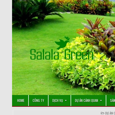
Skip
to
content
HOME
CÔNG TY
DỊCH VỤ
DỰ ÁN CẢNH QUAN
SẢN
POSTE
DỰ ÁN 