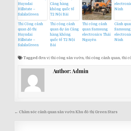
Thi Công cảnh
Thi công cảnh
Thi công cảnh
Cảnh qua
quan đô thị
quan dự án Cảng
quan Samsung
Samsung
Huyndai
hàng không
electronics Thái
electroni
Hillstate –
quốc tế T2 Nội
Nguyên
Ninh
SalalaGreen
Bài
Tagged
đơn vị thi công sân vườn
,
thi công cảnh quan
,
thi 
Author:
Admin
Điều
← Chăm sóc cảnh quan sân vườn Khu đô thị Green Stars
hướng
bài