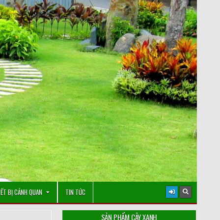
IẾT BỊ CẢNH QUAN
TIN TỨC
SẢN PHẨM CÂY XANH