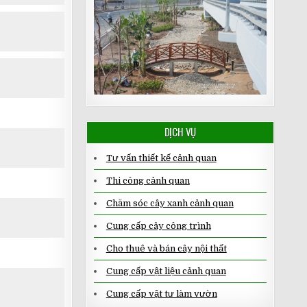
DỊCH VỤ
Tư vấn thiết kế cảnh quan
Thi công cảnh quan
Chăm sóc cây xanh cảnh quan
Cung cấp cây công trình
Cho thuê và bán cây nội thất
Cung cấp vật liệu cảnh quan
Cung cấp vật tư làm vườn