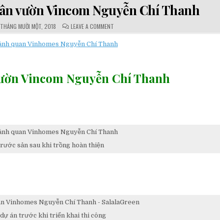
sân vườn Vincom Nguyễn Chí Thanh
BLISHED
COMMENTS:
ON
 THÁNG MƯỜI MỘT, 2018
LEAVE A COMMENT
E:
THI
CÔNG
CẢNH
QUAN
SÂN
VƯỜN
VINCOM
NGUYỄN
 vườn Vincom Nguyễn Chí Thanh
CHÍ
THANH
trước sản sau khi trồng hoàn thiện
dự án trước khi triển khai thi công