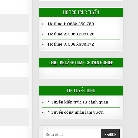
HỖ TRỢ TRỰC TUYẾN
Hotline 1: 0886.259.759
Hotline 2: 0968.239.826
Hotline 3: 0985.386.172
THIẾT KẾ CẢNH QUAN CHUYÊN NGHIỆP
TIN TUYỂN DỤNG
* Tuyển kiến trúc sư cảnh quan
* Tuyển công nhân làm vườn
Search
for: