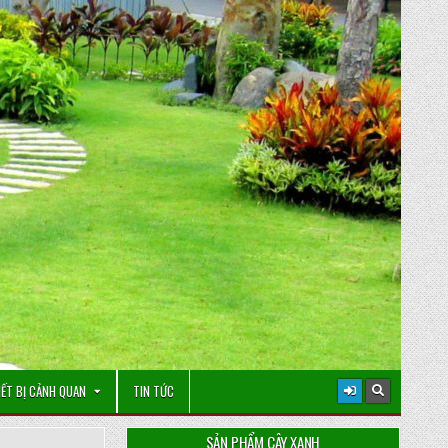
IẾT BỊ CẢNH QUAN
TIN TỨC
SẢN PHẨM CÂY XANH