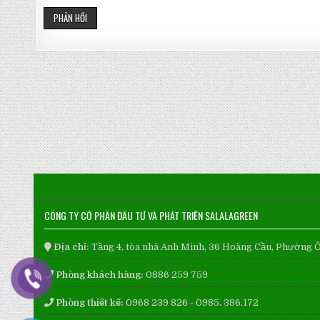
CÔNG TY CỔ PHẦN ĐẦU TƯ VÀ PHÁT TRIỂN SALALAGREEN
Địa chỉ:
Tầng 4, tòa nhà Anh Minh, 36 Hoàng Cầu, Phường 
Phòng khách hàng:
0886 259 759
Phòng thiết kế:
0968 239 826 - 0985. 386.172