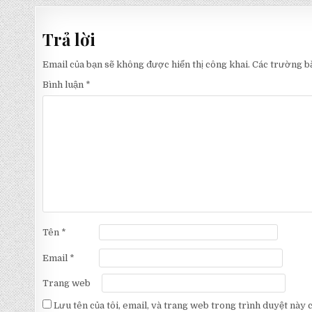
hướng
bài
Trả lời
viết
Email của bạn sẽ không được hiển thị công khai.
Các trường b
Bình luận
*
Tên
*
Email
*
Trang web
Lưu tên của tôi, email, và trang web trong trình duyệt này ch