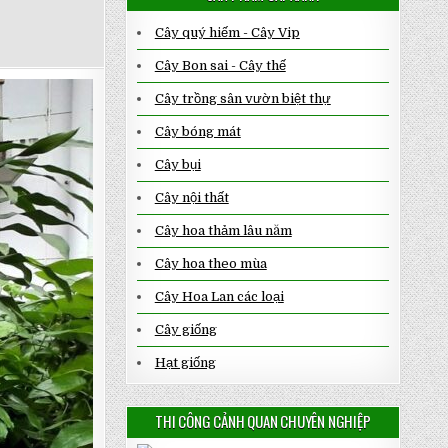
Cây quý hiếm - Cây Vip
Cây Bon sai - Cây thế
Cây trồng sân vườn biệt thự
Cây bóng mát
Cây bụi
Cây nội thất
Cây hoa thảm lâu năm
Cây hoa theo mùa
Cây Hoa Lan các loại
Cây giống
Hạt giống
THI CÔNG CẢNH QUAN CHUYÊN NGHIỆP