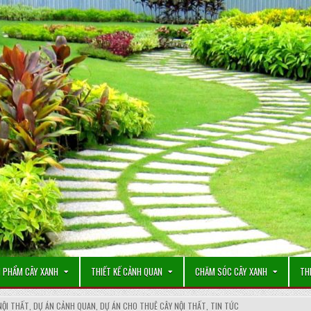
 PHẨM CÂY XANH
THIẾT KẾ CẢNH QUAN
CHĂM SÓC CÂY XANH
TH
NỘI THẤT
,
DỰ ÁN CẢNH QUAN
,
DỰ ÁN CHO THUÊ CÂY NỘI THẤT
,
TIN TỨC