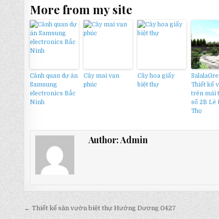
More from my site
Cảnh quan dự án
Cây mai vạn
Cây hoa giấy
SalalaGr
Samsung
phúc
biệt thự
Thiết kế 
electronics Bắc
trên mái 
Ninh
số 2B Lê
Thọ
Author:
Admin
Điều
← Thiết kế sân vườn biệt thự Hướng Dương 0427