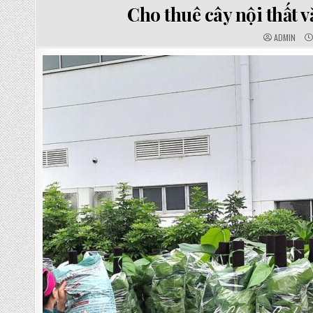
IN
Cho thuê cây nội thất 
AUTHOR:
ADMIN