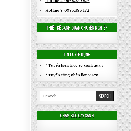
Hotline 2: 0968.239.826
Hotline 3: 0985.386.172
THIẾT KẾ CẢNH QUAN CHUYÊN NGHIỆP
TIN TUYỂN DỤNG
* Tuyển kiến trúc sư cảnh quan
* Tuyển công nhân làm vườn
Search
for:
CHĂM SÓC CÂY XANH