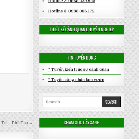
Hotline 2: 0968.239.826
Hotline 3: 0985.386.172
THIẾT KẾ CẢNH QUAN CHUYÊN NGHIỆP
TIN TUYỂN DỤNG
* Tuyển kiến trúc sư cảnh quan
* Tuyển công nhân làm vườn
Search
for:
CHĂM SÓC CÂY XANH
 Trì – Phú Thọ →