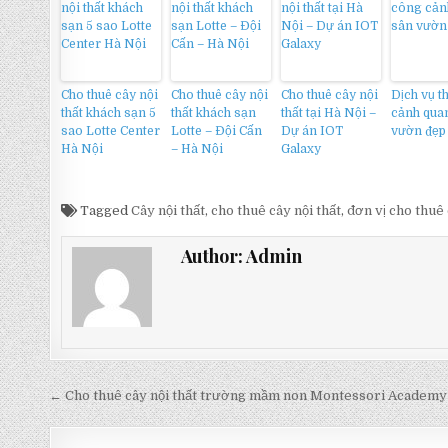
Cho thuê cây nội
Cho thuê cây nội
Cho thuê cây nội
Dịch vụ t
thất khách sạn 5
thất khách sạn
thất tại Hà Nội –
cảnh qua
sao Lotte Center
Lotte – Đội Cấn
Dự án IOT
vườn đẹp
Hà Nội
– Hà Nội
Galaxy
Tagged
Cây nội thất
,
cho thuê cây nội thất
,
đơn vị cho thuê 
Author:
Admin
Điều
← Cho thuê cây nội thất trường mầm non Montessori Academy
hướng