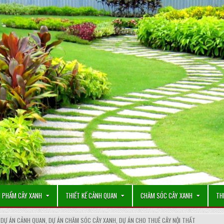
 PHẨM CÂY XANH
THIẾT KẾ CẢNH QUAN
CHĂM SÓC CÂY XANH
TH
,
DỰ ÁN CẢNH QUAN
,
DỰ ÁN CHĂM SÓC CÂY XANH
,
DỰ ÁN CHO THUÊ CÂY NỘI THẤT