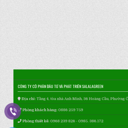
CÔNG TY CỔ PHẦN ĐẦU TƯ VÀ PHÁT TRIỂN SALALAGREEN
Địa chỉ:
Tầng 4, tòa nhà Anh Minh, 36 Hoàng Cầu, Phường 
Phòng khách hàng:
0886 259 759
Phòng thiết kế:
0968 239 826 - 0985. 386.172