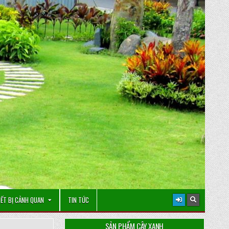
IẾT BỊ CẢNH QUAN
TIN TỨC
SẢN PHẨM CÂY XANH