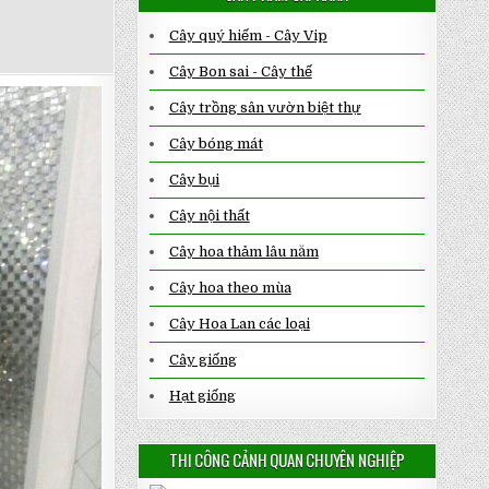
Cây quý hiếm - Cây Vip
Cây Bon sai - Cây thế
Cây trồng sân vườn biệt thự
Cây bóng mát
Cây bụi
Cây nội thất
Cây hoa thảm lâu năm
Cây hoa theo mùa
Cây Hoa Lan các loại
Cây giống
Hạt giống
THI CÔNG CẢNH QUAN CHUYÊN NGHIỆP