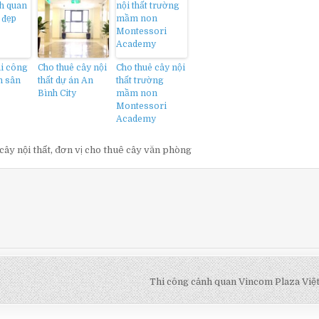
hi công
Cho thuê cây nội
Cho thuê cây nội
n sân
thất dự án An
thất trường
Bình City
mầm non
Montessori
Academy
cây nội thất
,
đơn vị cho thuê cây văn phòng
Thi công cảnh quan Vincom Plaza Việt