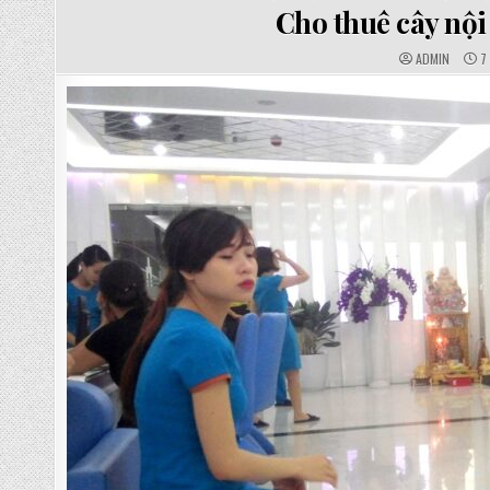
IN
Cho thuê cây nộ
AUTHOR:
PU
ADMIN
7 
DA