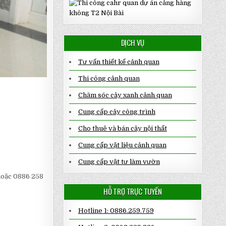
DỊCH VỤ
Tư vấn thiết kế cảnh quan
Thi công cảnh quan
Chăm sóc cây xanh cảnh quan
Cung cấp cây công trình
Cho thuê và bán cây nội thất
Cung cấp vật liệu cảnh quan
Cung cấp vật tư làm vườn
 hoặc 0886 258
HỖ TRỢ TRỰC TUYẾN
Hotline 1: 0886.259.759