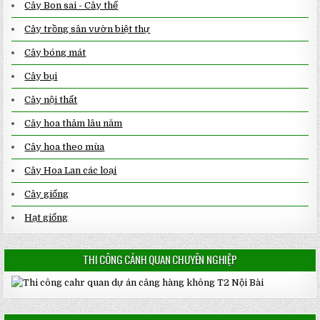
Cây Bon sai - Cây thế
Cây trồng sân vườn biệt thự
Cây bóng mát
Cây bụi
Cây nội thất
Cây hoa thảm lâu năm
Cây hoa theo mùa
Cây Hoa Lan các loại
Cây giống
Hạt giống
THI CÔNG CẢNH QUAN CHUYÊN NGHIỆP