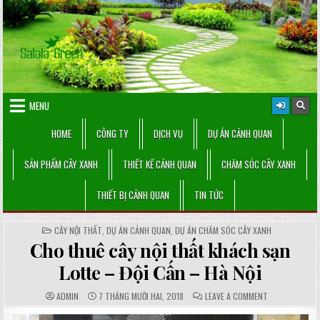
Skip
to
content
MENU
HOME
CÔNG TY
DỊCH VỤ
DỰ ÁN CẢNH QUAN
SẢN PHẨM CÂY XANH
THIẾT KẾ CẢNH QUAN
CHĂM SÓC CÂY XANH
THIẾT BỊ CẢNH QUAN
TIN TỨC
POSTED
CÂY NỘI THẤT
,
DỰ ÁN CẢNH QUAN
,
DỰ ÁN CHĂM SÓC CÂY XANH
IN
Cho thuê cây nội thất khách sạn
Lotte – Đội Cấn – Hà Nội
AUTHOR:
PUBLISHED
COMMENTS:
ON
ADMIN
7 THÁNG MƯỜI HAI, 2018
LEAVE A COMMENT
DATE:
CHO
THUÊ