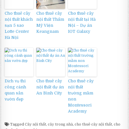
Cho thuê cây
Cho thuê cây
Cho thuê cây
nội thất khách
nội thất Thẩm
nội thất tại Hà
sạn 5 sao
Mỹ Viện
Nội – Dự án
Lotte Center
Keangnam
IOT Galaxy
Hà Nội
Dịch vụ thi
Cho thuê cây
Cho thuê cây
công cảnh
nội thất dự án
nội thất
quan sân
An Bình City
trường mầm
vườn đẹp
non
Montessori
Academy
Tagged
Cây nội thất
,
cây trong nhà
,
cho thuê cây nội thất
,
cho