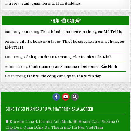
Thi công cảnh quan tòa nhà Thai Building
PHẢN HỒI GẦN ĐÂY
bat dong san
trong
Thiết kế sân chơi trẻ em chung cư Mễ Trì Hạ
empire city 1 phong ngu
trong
Thiết kế sân chơi trẻ em chung cư
Mễ Trì Hạ
Lan
trong
Cảnh quan dự án Samsung electronics Bắc Ninh
Admin
trong
Cảnh quan dự án Samsung electronics Bắc Ninh
Hoan
trong
Dịch vụ thi công cảnh quan sân vườn đẹp
CÔNG TY CỔ PHẦN ĐẦU TƯ VÀ PHÁT TRIỂN SALALAGREEN
Địa chỉ:
Tầng 4, tòa nhà Anh Minh, 36 Hoàng Cầu, Phường Ô
Chợ Dừa, Quận Đống Đa, Thành phố Hà Nội, Việt Nam