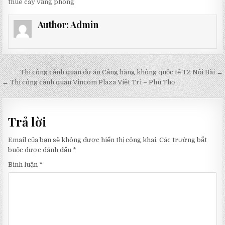
thuê cây văng phòng
Author:
Admin
Điều
Thi công cảnh quan dự án Cảng hàng không quốc tế T2 Nội Bài →
hướng
← Thi công cảnh quan Vincom Plaza Việt Trì – Phú Thọ
bài
viết
Trả lời
Email của bạn sẽ không được hiển thị công khai.
Các trường bắt
buộc được đánh dấu
*
Bình luận
*