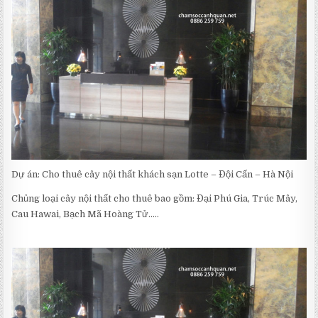
CÂY
NỘI
THẤT
KHÁCH
SẠN
LOTTE
–
ĐỘI
CẤN
–
HÀ
NỘI
Dự án: Cho thuê cây nội thất khách sạn Lotte – Đội Cấn – Hà Nội
Chủng loại cây nội thất cho thuê bao gồm: Đại Phú Gia, Trúc Mây,
Cau Hawai, Bạch Mã Hoàng Tử…..