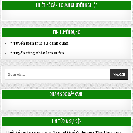
THIẾT KẾ CẢNH QUAN CHUYÊN NGHIỆP
TIN TUYỂN DỤNG
* Tuyển kiến trúc sư cảnh quan
* Tuyển công nhân làm vườn
Search
for:
CHĂM SÓC CÂY XANH
TIN TỨC & SỰ KIỆN
Thiết kế cải tạo sân vườn Nguyệt Quế Vinhomes The Harmony