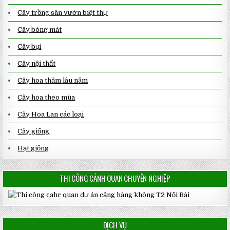
Cây trồng sân vườn biệt thự
Cây bóng mát
Cây bụi
Cây nội thất
Cây hoa thảm lâu năm
Cây hoa theo mùa
Cây Hoa Lan các loại
Cây giống
Hạt giống
THI CÔNG CẢNH QUAN CHUYÊN NGHIỆP
DỊCH VỤ