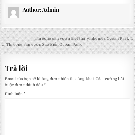
Author:
Admin
Điều
Thi công sân vườn biệt thự Vinhomes Ocean Park →
hướng
← Thi công sân vườn Sao Biển Ocean Park
bài
viết
Trả lời
Email của bạn sẽ không được hiển thị công khai.
Các trường bắt
buộc được đánh dấu
*
Bình luận
*