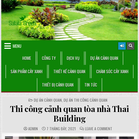
Skip
to
content
MENU
HOME
CÔNG TY
DỊCH VỤ
DỰ ÁN CẢNH QUAN
SẢN PHẨM CÂY XANH
THIẾT KẾ CẢNH QUAN
CHĂM SÓC CÂY XANH
THIẾT BỊ CẢNH QUAN
TIN TỨC
POSTED
DỰ ÁN CẢNH QUAN
,
DỰ ÁN THI CÔNG CẢNH QUAN
IN
Thi công cảnh quan tòa nhà Thai
Building
AUTHOR:
PUBLISHED
COMMENTS:
ON
ADMIN
7 THÁNG BẢY, 2021
LEAVE A COMMENT
DATE:
THI
CÔNG