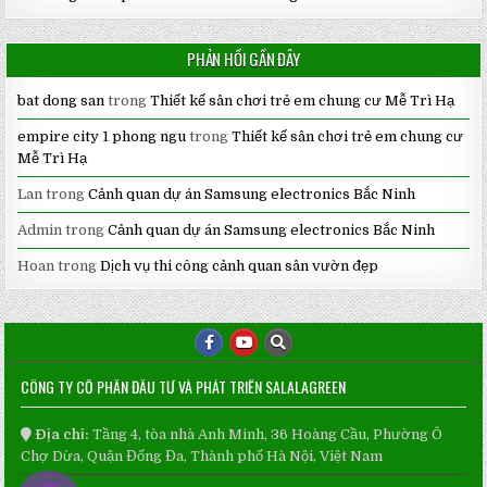
PHẢN HỒI GẦN ĐÂY
bat dong san
trong
Thiết kế sân chơi trẻ em chung cư Mễ Trì Hạ
empire city 1 phong ngu
trong
Thiết kế sân chơi trẻ em chung cư
Mễ Trì Hạ
Lan
trong
Cảnh quan dự án Samsung electronics Bắc Ninh
Admin
trong
Cảnh quan dự án Samsung electronics Bắc Ninh
Hoan
trong
Dịch vụ thi công cảnh quan sân vườn đẹp
CÔNG TY CỔ PHẦN ĐẦU TƯ VÀ PHÁT TRIỂN SALALAGREEN
Địa chỉ:
Tầng 4, tòa nhà Anh Minh, 36 Hoàng Cầu, Phường Ô
Chợ Dừa, Quận Đống Đa, Thành phố Hà Nội, Việt Nam