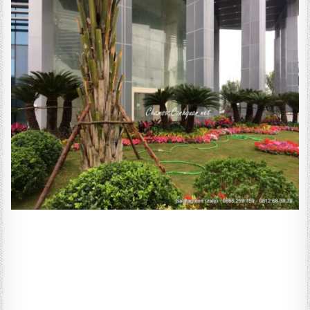
CẢNH
QUAN
TÒA
NHÀ
THAI
BUILDING