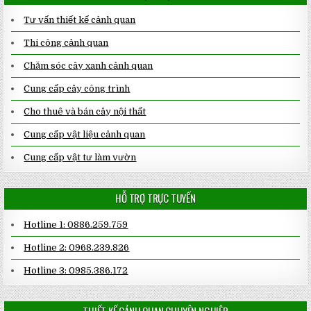
Tư vấn thiết kế cảnh quan
Thi công cảnh quan
Chăm sóc cây xanh cảnh quan
Cung cấp cây công trình
Cho thuê và bán cây nội thất
Cung cấp vật liệu cảnh quan
Cung cấp vật tư làm vườn
HỖ TRỢ TRỰC TUYẾN
Hotline 1: 0886.259.759
Hotline 2: 0968.239.826
Hotline 3: 0985.386.172
THIẾT KẾ CẢNH QUAN CHUYÊN NGHIỆP