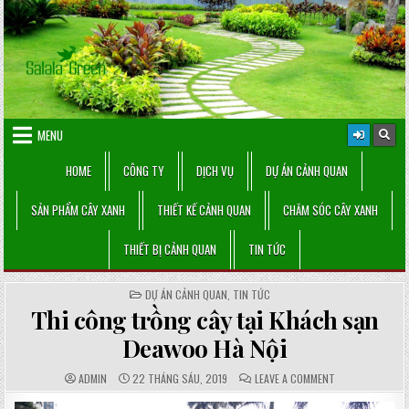
Skip
to
content
MENU
HOME
CÔNG TY
DỊCH VỤ
DỰ ÁN CẢNH QUAN
SẢN PHẨM CÂY XANH
THIẾT KẾ CẢNH QUAN
CHĂM SÓC CÂY XANH
THIẾT BỊ CẢNH QUAN
TIN TỨC
POSTED
DỰ ÁN CẢNH QUAN
,
TIN TỨC
IN
Thi công trồng cây tại Khách sạn
Deawoo Hà Nội
AUTHOR:
PUBLISHED
COMMENTS:
ON
ADMIN
22 THÁNG SÁU, 2019
LEAVE A COMMENT
DATE:
THI
CÔNG