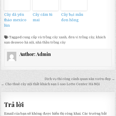
Cây dã yến
Cây cẩm tú
Cây bụi mẫu
thảo mexico
mai
đơn hồng
lùn
Tagged
cung cấp và trồng cây xanh
,
đơn vị trồng cây
,
khách
sạn deawoo hà nội
,
nhà thầu trồng cây
Author:
Admin
Điều
Dịch vụ thi công cảnh quan sân vườn đẹp →
hướng
← Cho thuê cây nội thất khách sạn 5 sao Lotte Center Hà Nội
bài
viết
Trả lời
Email của bạn sẽ không được hiển thị công khai.
Các trường bắt