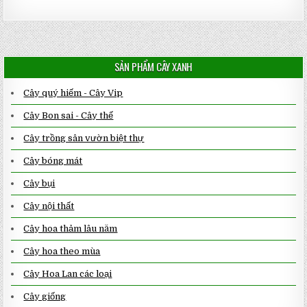
SẢN PHẨM CÂY XANH
Cây quý hiếm - Cây Vip
Cây Bon sai - Cây thế
Cây trồng sân vườn biệt thự
Cây bóng mát
Cây bụi
Cây nội thất
Cây hoa thảm lâu năm
Cây hoa theo mùa
Cây Hoa Lan các loại
Cây giống