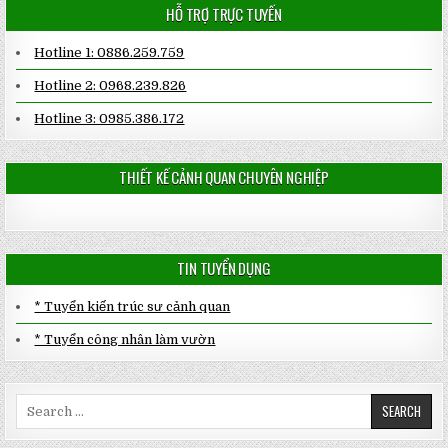
HỖ TRỢ TRỰC TUYẾN
Hotline 1: 0886.259.759
Hotline 2: 0968.239.826
Hotline 3: 0985.386.172
THIẾT KẾ CẢNH QUAN CHUYÊN NGHIỆP
TIN TUYỂN DỤNG
* Tuyển kiến trúc sư cảnh quan
* Tuyển công nhân làm vườn
Search
for: