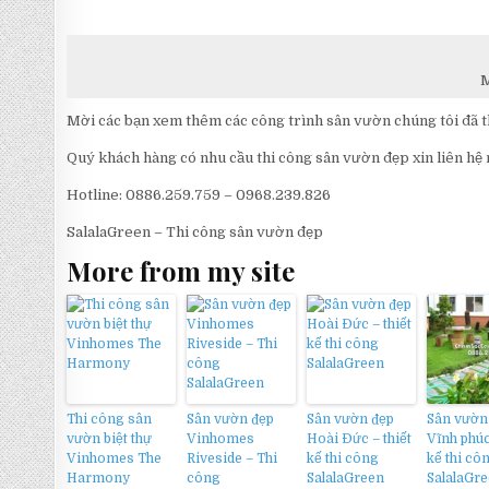
M
Mời các bạn xem thêm các công trình sân vườn chúng tôi đã 
Quý khách hàng có nhu cầu thi công sân vườn đẹp xin liên hệ
Hotline: 0886.259.759 – 0968.239.826
SalalaGreen – Thi công sân vườn đẹp
More from my site
Thi công sân
Sân vườn đẹp
Sân vườn đẹp
Sân vườn
vườn biệt thự
Vinhomes
Hoài Đức – thiết
Vĩnh phúc
Vinhomes The
Riveside – Thi
kế thi công
kế thi cô
Harmony
công
SalalaGreen
SalalaGr