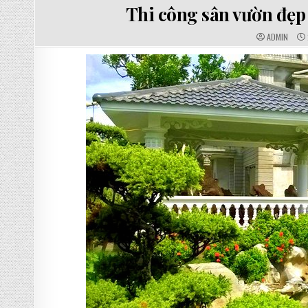
Thi công sân vườn đẹp 
AUTHOR:
ADMIN