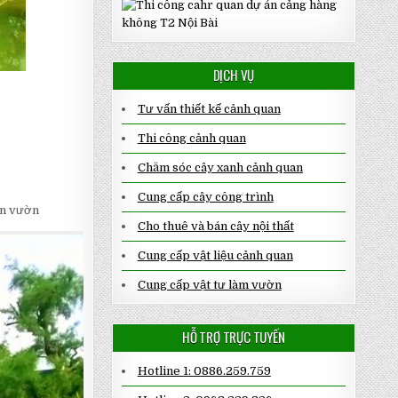
DỊCH VỤ
Tư vấn thiết kế cảnh quan
Thi công cảnh quan
Chăm sóc cây xanh cảnh quan
Cung cấp cây công trình
ân vườn
Cho thuê và bán cây nội thất
Cung cấp vật liệu cảnh quan
Cung cấp vật tư làm vườn
HỖ TRỢ TRỰC TUYẾN
Hotline 1: 0886.259.759