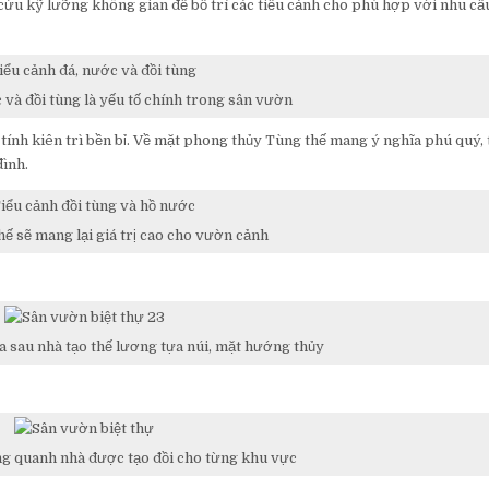
cứu kỹ lưỡng không gian để bố trí các tiểu cảnh cho phù hợp với nhu cầ
 và đồi tùng là yếu tố chính trong sân vườn
ính kiên trì bền bỉ. Về mặt phong thủy Tùng thế mang ý nghĩa phú quý,
đình.
hế sẽ mang lại giá trị cao cho vườn cảnh
a sau nhà tạo thế lương tựa núi, mặt hướng thủy
g quanh nhà được tạo đồi cho từng khu vực