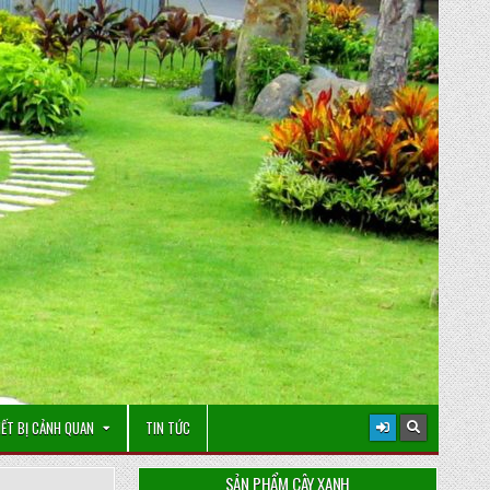
IẾT BỊ CẢNH QUAN
TIN TỨC
SẢN PHẨM CÂY XANH