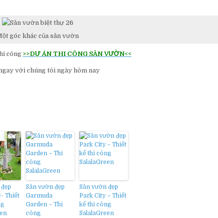
ột góc khác của sân vườn
thi công
>>DỰ ÁN THI CÔNG SÂN VƯỜN<<
 ngay với chúng tôi ngày hôm nay
 đẹp
Sân vườn đẹp
Sân vườn đẹp
- Thiết
Garmuda
Park City – Thiết
ng
Garden – Thi
kế thi công
een
công
SalalaGreen