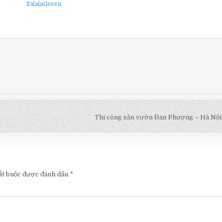
SalalaGreen
Thi công sân vườn Đan Phượng – Hà Nội
ắt buộc được đánh dấu
*