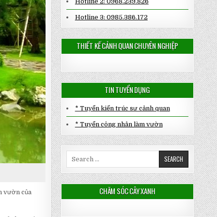
Hotline 2: 0968.239.826
Hotline 3: 0985.386.172
THIẾT KẾ CẢNH QUAN CHUYÊN NGHIỆP
TIN TUYỂN DỤNG
* Tuyển kiến trúc sư cảnh quan
* Tuyển công nhân làm vườn
Search
for:
CHĂM SÓC CÂY XANH
ân vườn của