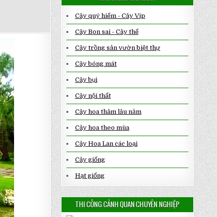
Cây quý hiếm - Cây Vip
Cây Bon sai - Cây thế
Cây trồng sân vườn biệt thự
Cây bóng mát
Cây bụi
Cây nội thất
Cây hoa thảm lâu năm
Cây hoa theo mùa
Cây Hoa Lan các loại
Cây giống
Hạt giống
THI CÔNG CẢNH QUAN CHUYÊN NGHIỆP