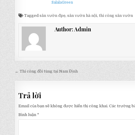
SalalaGreen
Tagged
sân vườn đpẹ
,
sân vườn hà nội
,
thi công sân vườn
Author:
Admin
Điều
← Thi công đồi tùng tại Nam Định
hướng
bài
Trả lời
viết
Email của bạn sẽ không được hiển thị công khai.
Các trường b
Bình luận
*