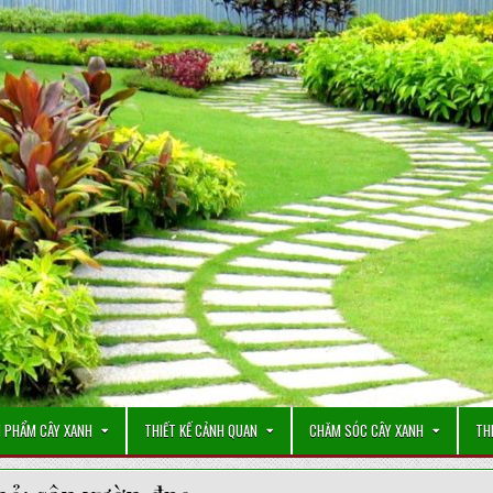
 PHẨM CÂY XANH
THIẾT KẾ CẢNH QUAN
CHĂM SÓC CÂY XANH
TH