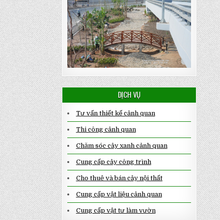
DỊCH VỤ
Tư vấn thiết kế cảnh quan
Thi công cảnh quan
Chăm sóc cây xanh cảnh quan
Cung cấp cây công trình
Cho thuê và bán cây nội thất
Cung cấp vật liệu cảnh quan
Cung cấp vật tư làm vườn