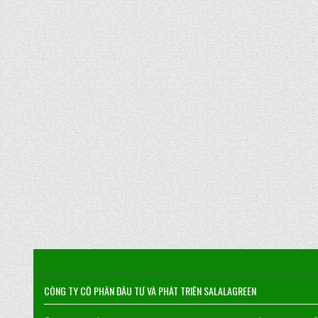
CÔNG TY CỔ PHẦN ĐẦU TƯ VÀ PHÁT TRIỂN SALALAGREEN