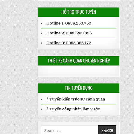
HỖ TRỢ TRỰC TUYẾN
Hotline 1: 0886.259.759
Hotline 2: 0968.239.826
Hotline 3: 0985.386.172
THIẾT KẾ CẢNH QUAN CHUYÊN NGHIỆP
TIN TUYỂN DỤNG
* Tuyển kiến trúc sư cảnh quan
* Tuyển công nhân làm vườn
Search
for: