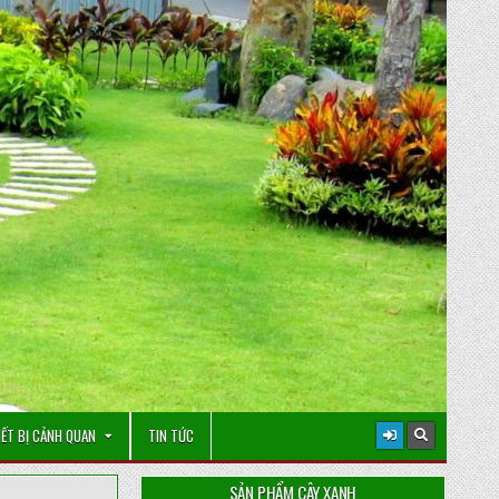
IẾT BỊ CẢNH QUAN
TIN TỨC
SẢN PHẨM CÂY XANH