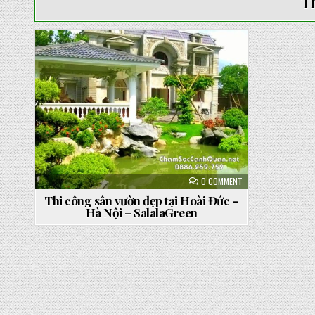
T
Posted
in
ON
0 COMMENT
THI
CÔNG
Thi công sân vườn đẹp tại Hoài Đức –
SÂN
Hà Nội – SalalaGreen
VƯỜN
ĐẸP
TẠI
HOÀI
ĐỨC
–
HÀ
NỘI
–
SALALAGREEN