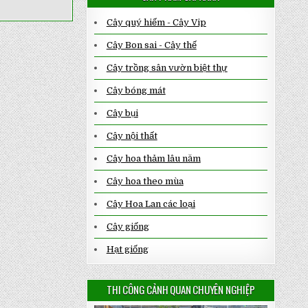
Cây quý hiếm - Cây Vip
Cây Bon sai - Cây thế
Cây trồng sân vườn biệt thự
Cây bóng mát
Cây bụi
Cây nội thất
Cây hoa thảm lâu năm
Cây hoa theo mùa
Cây Hoa Lan các loại
Cây giống
Hạt giống
THI CÔNG CẢNH QUAN CHUYÊN NGHIỆP