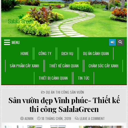
Skip
to
content
MENU
HOME
CÔNG TY
DỊCH VỤ
DỰ ÁN CẢNH QUAN
SẢN PHẨM CÂY XANH
THIẾT KẾ CẢNH QUAN
CHĂM SÓC CÂY XANH
THIẾT BỊ CẢNH QUAN
TIN TỨC
POSTED
DỰ ÁN THI CÔNG SÂN VƯỜN
IN
Sân vườn đẹp Vĩnh phúc- Thiết kế
thi công SalalaGreen
AUTHOR:
PUBLISHED
COMMENTS:
ON
ADMIN
18 THÁNG CHÍN, 2019
LEAVE A COMMENT
DATE:
SÂN
VƯỜN