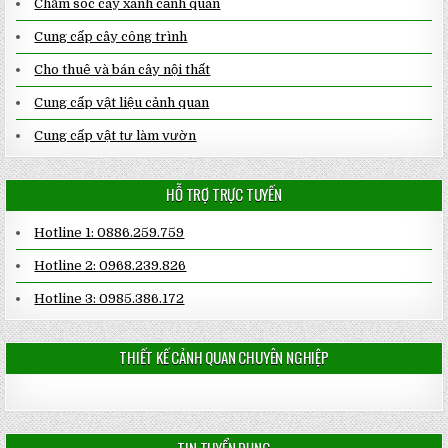
Chăm sóc cây xanh cảnh quan
Cung cấp cây công trình
Cho thuê và bán cây nội thất
Cung cấp vật liệu cảnh quan
Cung cấp vật tư làm vườn
HỖ TRỢ TRỰC TUYẾN
Hotline 1: 0886.259.759
Hotline 2: 0968.239.826
Hotline 3: 0985.386.172
THIẾT KẾ CẢNH QUAN CHUYÊN NGHIỆP
TIN TUYỂN DỤNG