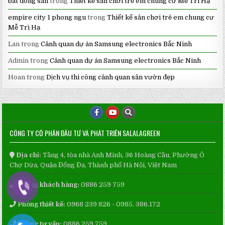
bat dong san
trong
Thiết kế sân chơi trẻ em chung cư Mễ Trì Hạ
empire city 1 phong ngu
trong
Thiết kế sân chơi trẻ em chung cư
Mễ Trì Hạ
Lan
trong
Cảnh quan dự án Samsung electronics Bắc Ninh
Admin
trong
Cảnh quan dự án Samsung electronics Bắc Ninh
Hoan
trong
Dịch vụ thi công cảnh quan sân vườn đẹp
CÔNG TY CỔ PHẦN ĐẦU TƯ VÀ PHÁT TRIỂN SALALAGREEN
Địa chỉ:
Tầng 4, tòa nhà Anh Minh, 36 Hoàng Cầu, Phường Ô
Chợ Dừa, Quận Đống Đa, Thành phố Hà Nội, Việt Nam
Phòng khách hàng:
0886 259 759
Phòng thiết kế:
0968 239 826 - 0985. 386.172
Phòng tư vấn:
0886 259 759