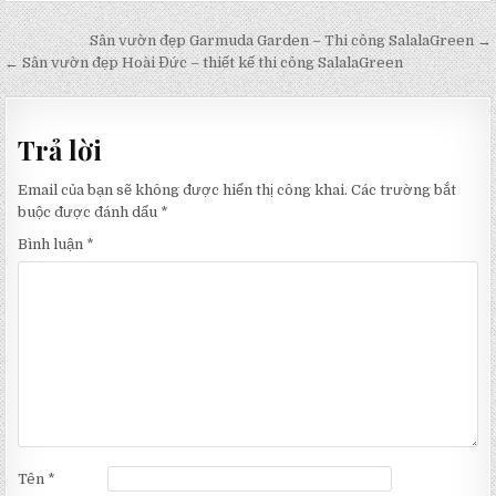
Điều
Sân vườn đẹp Garmuda Garden – Thi công SalalaGreen →
hướng
← Sân vườn đẹp Hoài Đức – thiết kế thi công SalalaGreen
bài
viết
Trả lời
Email của bạn sẽ không được hiển thị công khai.
Các trường bắt
buộc được đánh dấu
*
Bình luận
*
Tên
*