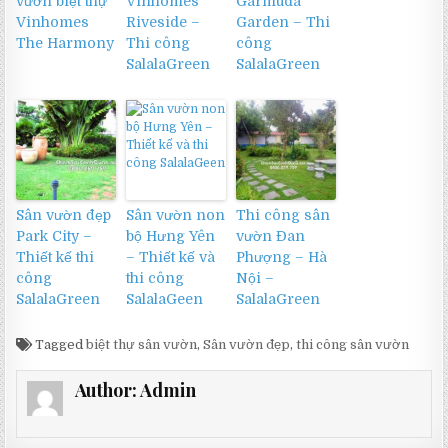
vườn biệt thự
Vinhomes
Garmuda
Vinhomes
Riveside –
Garden – Thi
The Harmony
Thi công
công
SalalaGreen
SalalaGreen
Sân vườn đẹp
Sân vườn non
Thi công sân
Park City –
bộ Hưng Yên
vườn Đan
Thiết kế thi
– Thiết kế và
Phượng – Hà
công
thi công
Nội –
SalalaGreen
SalalaGeen
SalalaGreen
Tagged
biệt thự sân vườn
,
Sân vườn đẹp
,
thi công sân vườn
Author:
Admin