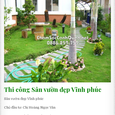
ĐẸP
VĨNH
PHÚC-
THIẾT
KẾ
THI
CÔNG
SALALAGREEN
Thi công Sân vườn đẹp Vĩnh phúc
Sân vườn đẹp Vĩnh phúc
Chủ đầu tư: Chị Hoàng Ngọc Vân