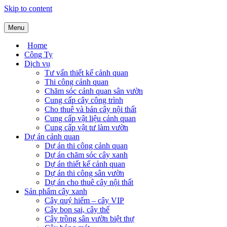
Skip to content
Menu
Công ty kiến trúc cảnh quan SalalaGreen
Thiết kế thi công cảnh quan chuyên nghiệp
Home
Công Ty
Dịch vụ
Tư vấn thiết kế cảnh quan
Thi công cảnh quan
Chăm sóc cảnh quan sân vườn
Cung cấp cây công trình
Cho thuê và bán cây nội thất
Cung cấp vật liệu cảnh quan
Cung cấp vật tư làm vườn
Dự án cảnh quan
Dự án thi công cảnh quan
Dự án chăm sóc cây xanh
Dự án thiết kế cảnh quan
Dự án thi công sân vườn
Dự án cho thuê cây nội thất
Sản phẩm cây xanh
Cây quý hiếm – cây VIP
Cây bon sai, cây thế
Cây trồng sân vườn biệt thự