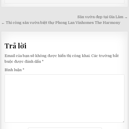
Điều
Sân vườn đẹp tại Gia Lâm →
hướng
← Thi công sân vườn biệt thự Phong Lan Vinhomes The Harmony
bài
viết
Trả lời
Email của bạn sẽ không được hiển thị công khai.
Các trường bắt
buộc được đánh dấu
*
Bình luận
*