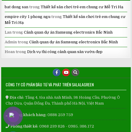
bat dong san
trong
Thiết kế sân chơi trẻ em chung cư Mễ Trì Hạ
empire city 1 phong ngu
trong
Thiết kế sân chơi trẻ em chung cư
Mễ Trì Hạ
Lan
trong
Cảnh quan dự án Samsung electronics Bắc Ninh
Admin
trong
Cảnh quan dự án Samsung electronics Bắc Ninh
Hoan
trong
Dịch vụ thi công cảnh quan sân vườn đẹp
CÔNG TY CỔ PHẦN ĐẦU TƯ VÀ PHÁT TRIỂN SALALAGREEN
Địa chỉ:
Tầng 4, tòa nhà Anh Minh, 36 Hoàng Cầu, Phường Ô
Chợ Dừa, Quận Đống Đa, Thành phố Hà Nội, Việt Nam
Phòng khách hàng:
0886 259 759
Phòng thiết kế:
0968 239 826 - 0985. 386.172