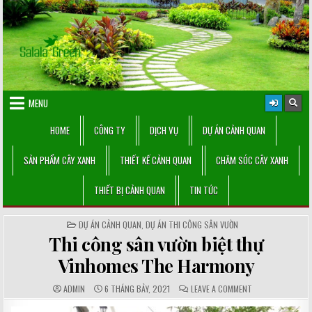
Skip
to
content
MENU
HOME
CÔNG TY
DỊCH VỤ
DỰ ÁN CẢNH QUAN
SẢN PHẨM CÂY XANH
THIẾT KẾ CẢNH QUAN
CHĂM SÓC CÂY XANH
THIẾT BỊ CẢNH QUAN
TIN TỨC
POSTED
DỰ ÁN CẢNH QUAN
,
DỰ ÁN THI CÔNG SÂN VƯỜN
IN
Thi công sân vườn biệt thự
Vinhomes The Harmony
AUTHOR:
PUBLISHED
COMMENTS:
ON
ADMIN
6 THÁNG BẢY, 2021
LEAVE A COMMENT
DATE:
THI
CÔNG