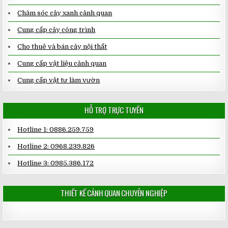
Chăm sóc cây xanh cảnh quan
Cung cấp cây công trình
Cho thuê và bán cây nội thất
Cung cấp vật liệu cảnh quan
Cung cấp vật tư làm vườn
HỖ TRỢ TRỰC TUYẾN
Hotline 1: 0886.259.759
Hotline 2: 0968.239.826
Hotline 3: 0985.386.172
THIẾT KẾ CẢNH QUAN CHUYÊN NGHIỆP