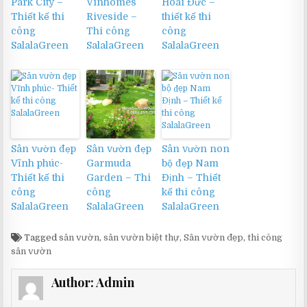
Park City –
Vinhomes
Hoài Đức –
Thiết kế thi
Riveside –
thiết kế thi
công
Thi công
công
SalalaGreen
SalalaGreen
SalalaGreen
Sân vườn đẹp
Sân vườn đẹp
Sân vườn non
Vĩnh phúc-
Garmuda
bộ đẹp Nam
Thiết kế thi
Garden – Thi
Định – Thiết
công
công
kế thi công
SalalaGreen
SalalaGreen
SalalaGreen
Tagged
sân vườn
,
sân vườn biệt thự
,
Sân vườn đẹp
,
thi công
sân vườn
Author:
Admin