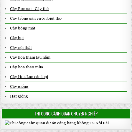
Cây Bon sai - Cây thế
Cây trồng sân vườn biệt thự
Cây bóng mát
Cây bụi
Cây nội thất
Cây hoa thảm lâu năm
Cây hoa theo mùa
Cây Hoa Lan các loại
Cây giống
Hạt giống
THI CÔNG CẢNH QUAN CHUYÊN NGHIỆP