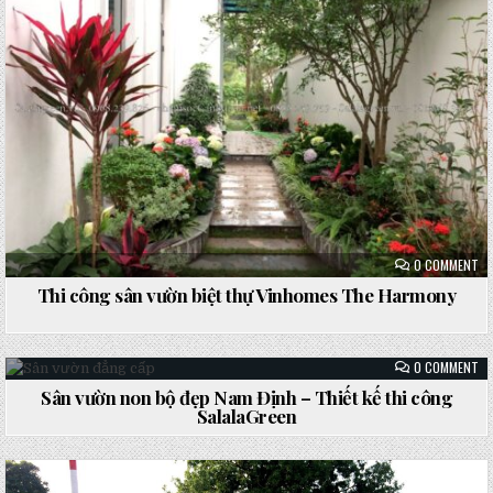
ON
0 COMMENT
TH
CÔ
Thi công sân vườn biệt thự Vinhomes The Harmony
SÂ
VƯ
BI
TH
VI
ON
0 COMMENT
TH
SÂ
HA
VƯ
Sân vườn non bộ đẹp Nam Định – Thiết kế thi công
NO
Posted
SalalaGreen
BỘ
ĐẸ
in
NA
ĐỊ
–
TH