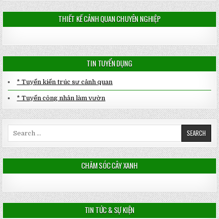
THIẾT KẾ CẢNH QUAN CHUYÊN NGHIỆP
TIN TUYỂN DỤNG
* Tuyển kiến trúc sư cảnh quan
* Tuyển công nhân làm vườn
Search
for:
CHĂM SÓC CÂY XANH
TIN TỨC & SỰ KIỆN