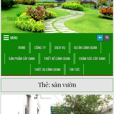
Skip
to
content
MENU
HOME
CÔNG TY
DỊCH VỤ
DỰ ÁN CẢNH QUAN
SẢN PHẨM CÂY XANH
THIẾT KẾ CẢNH QUAN
CHĂM SÓC CÂY XANH
THIẾT BỊ CẢNH QUAN
TIN TỨC
Thẻ:
sân vườn
Posted
in