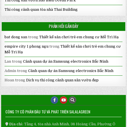
Thi công sân vườn Sao Biển Ocean Park
Thi công cảnh quan tòa nhà Thai Building
PHẢN HỒI GẦN ĐÂY
bat dong san
trong
Thiết kế sân chơi trẻ em chung cư Mễ Trì Hạ
empire city 1 phong ngu
trong
Thiết kế sân chơi trẻ em chung cư
Mễ Trì Hạ
Lan
trong
Cảnh quan dự án Samsung electronics Bắc Ninh
Admin
trong
Cảnh quan dự án Samsung electronics Bắc Ninh
Hoan
trong
Dịch vụ thi công cảnh quan sân vườn đẹp
CÔNG TY CỔ PHẦN ĐẦU TƯ VÀ PHÁT TRIỂN SALALAGREEN
Địa chỉ:
Tầng 4, tòa nhà Anh Minh, 36 Hoàng Cầu, Phường Ô