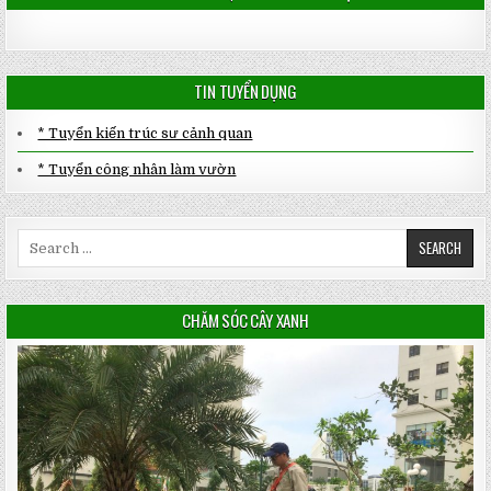
TIN TUYỂN DỤNG
* Tuyển kiến trúc sư cảnh quan
* Tuyển công nhân làm vườn
Search
for:
CHĂM SÓC CÂY XANH