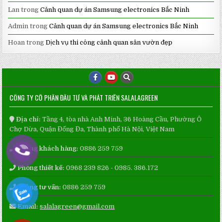
Lan
trong
Cảnh quan dự án Samsung electronics Bắc Ninh
Admin
trong
Cảnh quan dự án Samsung electronics Bắc Ninh
Hoan
trong
Dịch vụ thi công cảnh quan sân vườn đẹp
CÔNG TY CỔ PHẦN ĐẦU TƯ VÀ PHÁT TRIỂN SALALAGREEN
Địa chỉ:
Tầng 4, tòa nhà Anh Minh, 36 Hoàng Cầu, Phường Ô
Chợ Dừa, Quận Đống Đa, Thành phố Hà Nội, Việt Nam
Phòng khách hàng:
0886 259 759
Phòng thiết kế:
0968 239 826 - 0985. 386.172
Phòng tư vấn:
0886 259 759
Email:
salalagreen@gmail.com