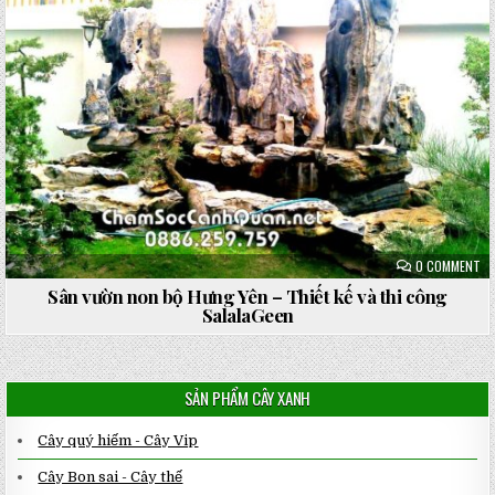
ON
0 COMMENT
SÂ
VƯ
Sân vườn non bộ Hưng Yên – Thiết kế và thi công
NO
SalalaGeen
BỘ
HƯ
YÊ
–
TH
KẾ
SẢN PHẨM CÂY XANH
VÀ
TH
CÔ
SA
Cây quý hiếm - Cây Vip
Cây Bon sai - Cây thế