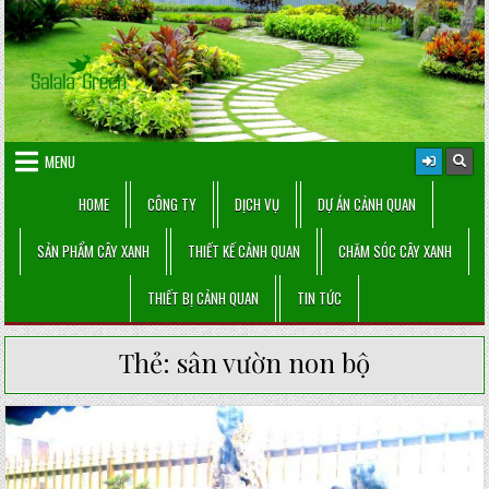
Skip
to
content
MENU
HOME
CÔNG TY
DỊCH VỤ
DỰ ÁN CẢNH QUAN
SẢN PHẨM CÂY XANH
THIẾT KẾ CẢNH QUAN
CHĂM SÓC CÂY XANH
THIẾT BỊ CẢNH QUAN
TIN TỨC
Thẻ:
sân vườn non bộ
Posted
in