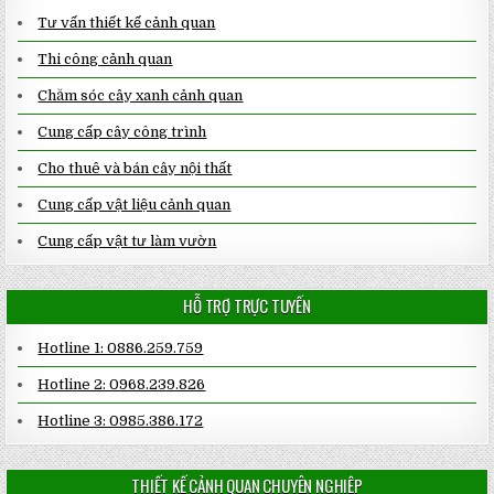
Tư vấn thiết kế cảnh quan
Thi công cảnh quan
Chăm sóc cây xanh cảnh quan
Cung cấp cây công trình
Cho thuê và bán cây nội thất
Cung cấp vật liệu cảnh quan
Cung cấp vật tư làm vườn
HỖ TRỢ TRỰC TUYẾN
Hotline 1: 0886.259.759
Hotline 2: 0968.239.826
Hotline 3: 0985.386.172
THIẾT KẾ CẢNH QUAN CHUYÊN NGHIỆP