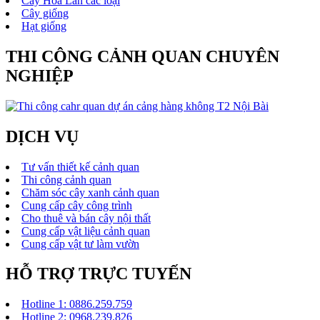
Cây Hoa Lan các loại
Cây giống
Hạt giống
THI CÔNG CẢNH QUAN CHUYÊN
NGHIỆP
DỊCH VỤ
Tư vấn thiết kế cảnh quan
Thi công cảnh quan
Chăm sóc cây xanh cảnh quan
Cung cấp cây công trình
Cho thuê và bán cây nội thất
Cung cấp vật liệu cảnh quan
Cung cấp vật tư làm vườn
HỖ TRỢ TRỰC TUYẾN
Hotline 1: 0886.259.759
Hotline 2: 0968.239.826