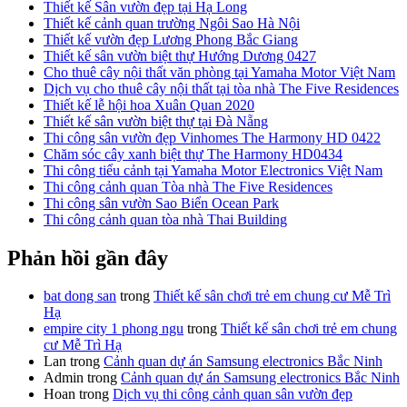
Thiết kế Sân vườn đẹp tại Hạ Long
Thiết kế cảnh quan trường Ngôi Sao Hà Nội
Thiết kế vườn đẹp Lương Phong Bắc Giang
Thiết kế sân vườn biệt thự Hướng Dương 0427
Cho thuê cây nội thất văn phòng tại Yamaha Motor Việt Nam
Dịch vụ cho thuê cây nội thất tại tòa nhà The Five Residences
Thiết kế lễ hội hoa Xuân Quan 2020
Thiết kế sân vườn biệt thự tại Đà Nẵng
Thi công sân vườn đẹp Vinhomes The Harmony HD 0422
Chăm sóc cây xanh biệt thự The Harmony HD0434
Thi công tiểu cảnh tại Yamaha Motor Electronics Việt Nam
Thi công cảnh quan Tòa nhà The Five Residences
Thi công sân vườn Sao Biển Ocean Park
Thi công cảnh quan tòa nhà Thai Building
Phản hồi gần đây
bat dong san
trong
Thiết kế sân chơi trẻ em chung cư Mễ Trì
Hạ
empire city 1 phong ngu
trong
Thiết kế sân chơi trẻ em chung
cư Mễ Trì Hạ
Lan
trong
Cảnh quan dự án Samsung electronics Bắc Ninh
Admin
trong
Cảnh quan dự án Samsung electronics Bắc Ninh
Hoan
trong
Dịch vụ thi công cảnh quan sân vườn đẹp