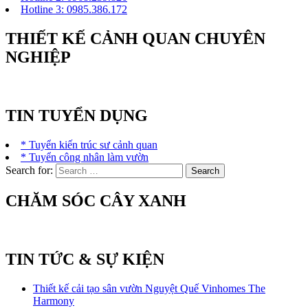
Hotline 3: 0985.386.172
THIẾT KẾ CẢNH QUAN CHUYÊN
NGHIỆP
TIN TUYỂN DỤNG
* Tuyển kiến trúc sư cảnh quan
* Tuyển công nhân làm vườn
Search for:
CHĂM SÓC CÂY XANH
TIN TỨC & SỰ KIỆN
Thiết kế cải tạo sân vườn Nguyệt Quế Vinhomes The
Harmony