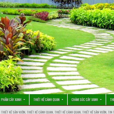
 PHẨM CÂY XANH
THIẾT KẾ CẢNH QUAN
CHĂM SÓC CÂY XANH
TH
 THIẾT KẾ SÂN VƯỜN
,
THIẾT KẾ CẢNH QUAN
,
THIẾT KẾ CẢNH QUAN
,
THIẾT KẾ SÂN VƯỜN
,
TIN 