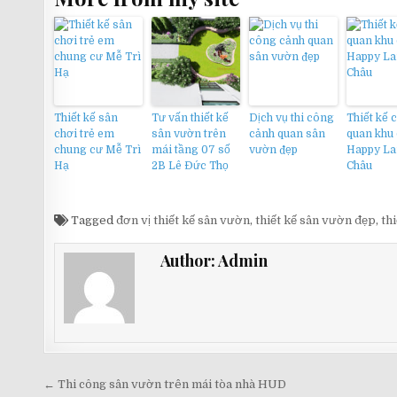
Thiết kế sân
Tư vấn thiết kế
Dịch vụ thi công
Thiết kế 
chơi trẻ em
sân vườn trên
cảnh quan sân
quan khu 
chung cư Mễ Trì
mái tầng 07 số
vườn đẹp
Happy L
Hạ
2B Lê Đức Thọ
Châu
Tagged
đơn vị thiết kế sân vườn
,
thiết kế sân vườn đẹp
,
th
Author:
Admin
Điều
← Thi công sân vườn trên mái tòa nhà HUD