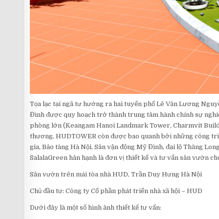
Tọa lạc tại ngã tư hướng ra hai tuyến phố Lê Văn Lương Ngu
Đình được quy hoạch trở thành trung tâm hành chính sự nghi
phòng lớn (Keangam Hanoi Landmark Tower, Charmvit Building
thương, HUDTOWER còn được bao quanh bởi những công trình v
gia, Bảo tàng Hà Nội, Sân vận động Mỹ Đình, đại lộ Thăng Long
SalalaGreen hân hạnh là đơn vị thiết kế và tư vấn sân vườn c
Sân vườn trên mái tòa nhà HUD, Trần Duy Hưng Hà Nội
Chủ đầu tư: Công ty Cổ phần phát triển nhà xã hội – HUD
Dưới đây là một số hình ảnh thiết kế tư vấn: