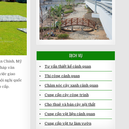
DỊCH VỤ
ân Chính, Mỹ
Tư vấn thiết kế cảnh quan
tháp văn
việc giao
Thi công cảnh quan
ội nghị quốc
Chăm sóc cây xanh cảnh quan
o cấp.
Cung cấp cây công trình
Cho thuê và bán cây nội thất
Cung cấp vật liệu cảnh quan
Cung cấp vật tư làm vườn