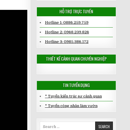
HỖ TRỢ TRỰC TUYẾN
Hotline 1: 0886.259.759
Hotline 2: 0968.239.826
Hotline 3: 0985.386.172
THIẾT KẾ CẢNH QUAN CHUYÊN NGHIỆP
TIN TUYỂN DỤNG
* Tuyển kiến trúc sư cảnh quan
* Tuyển công nhân làm vườn
Search
for: