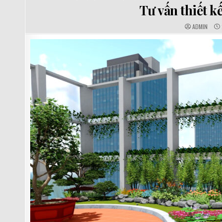
IN
Tư vấn thiết k
AUTHOR:
ADMIN