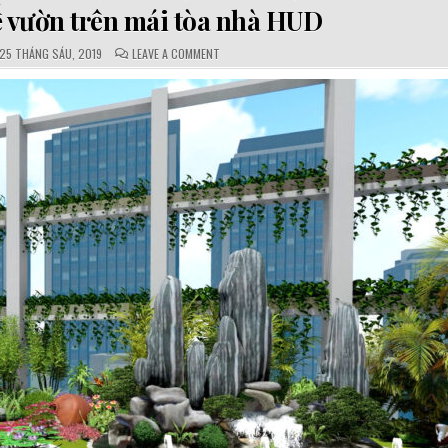
ế vườn trên mái tòa nhà HUD
PUBLISHED
COMMENTS:
ON
25 THÁNG SÁU, 2019
LEAVE A COMMENT
DATE:
TƯ
VẤN
THIẾT
KẾ
VƯỜN
TRÊN
MÁI
TÒA
NHÀ
HUD