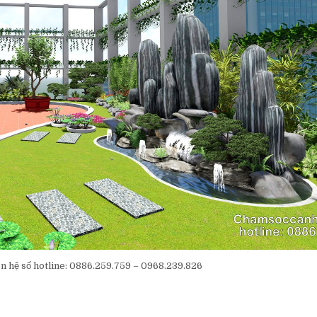
ên hệ số hotline: 0886.259.759 – 0968.239.826