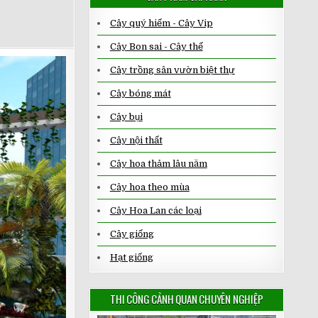
Cây quý hiếm - Cây Vip
Cây Bon sai - Cây thế
Cây trồng sân vườn biệt thự
Cây bóng mát
Cây bụi
Cây nội thất
Cây hoa thảm lâu năm
Cây hoa theo mùa
Cây Hoa Lan các loại
Cây giống
Hạt giống
THI CÔNG CẢNH QUAN CHUYÊN NGHIỆP