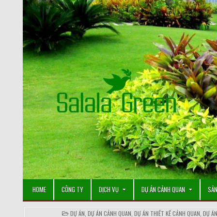
Skip
to
content
HOME
CÔNG TY
DỊCH VỤ
DỰ ÁN CẢNH QUAN
SẢN
POSTED
DỰ ÁN
,
DỰ ÁN CẢNH QUAN
,
DỰ ÁN THIẾT KẾ CẢNH QUAN
,
DỰ ÁN