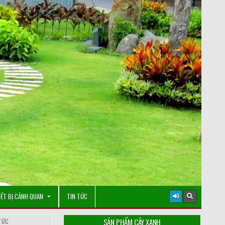
IẾT BỊ CẢNH QUAN
TIN TỨC
SẢN PHẨM CÂY XANH
TỨC