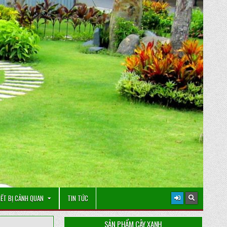
IẾT BỊ CẢNH QUAN
TIN TỨC
SẢN PHẨM CÂY XANH