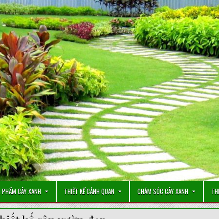
 PHẨM CÂY XANH
THIẾT KẾ CẢNH QUAN
CHĂM SÓC CÂY XANH
TH