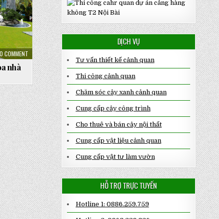
DỊCH VỤ
ON
0 COMMENT
THIẾT
Tư vấn thiết kế cảnh quan
KẾ
òa nhà
SÂN
Thi công cảnh quan
VƯỜN
TRÊN
MÁI
Chăm sóc cây xanh cảnh quan
TÒA
NHÀ
HUD
Cung cấp cây công trình
Cho thuê và bán cây nội thất
Cung cấp vật liệu cảnh quan
Cung cấp vật tư làm vườn
HỖ TRỢ TRỰC TUYẾN
Hotline 1: 0886.259.759