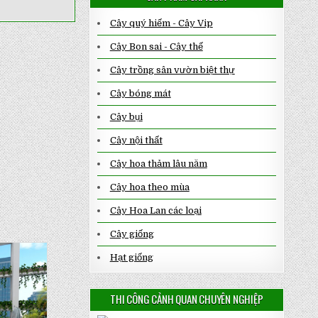
Cây quý hiếm - Cây Vip
Cây Bon sai - Cây thế
Cây trồng sân vườn biệt thự
Cây bóng mát
Cây bụi
Cây nội thất
Cây hoa thảm lâu năm
Cây hoa theo mùa
Cây Hoa Lan các loại
Cây giống
Hạt giống
THI CÔNG CẢNH QUAN CHUYÊN NGHIỆP