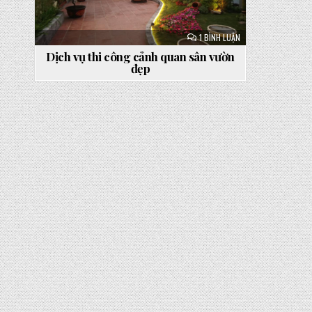
Ở
1 BÌNH LUẬN
DỊCH
VỤ
Dịch vụ thi công cảnh quan sân vườn
THI
đẹp
CÔNG
CẢNH
QUAN
SÂN
VƯỜN
ĐẸP