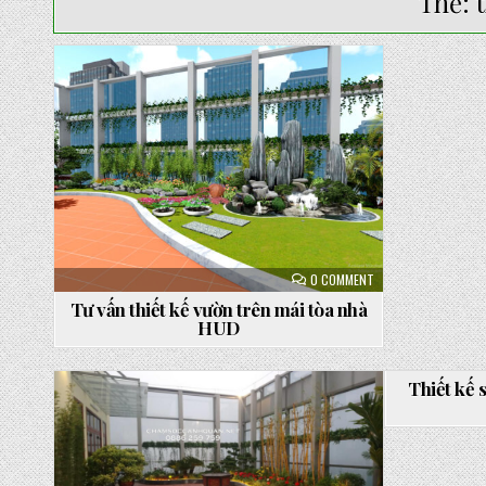
Thẻ:
Posted
in
ON
0 COMMENT
TƯ
VẤN
Tư vấn thiết kế vườn trên mái tòa nhà
THIẾT
HUD
KẾ
VƯỜN
TRÊN
MÁI
TÒA
Thiết kế 
NHÀ
HUD
Posted
Poste
in
in