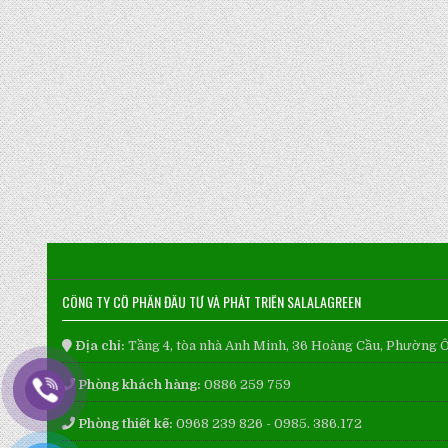
CÔNG TY CỔ PHẦN ĐẦU TƯ VÀ PHÁT TRIỂN SALALAGREEN
Địa chỉ:
Tầng 4, tòa nhà Anh Minh, 36 Hoàng Cầu, Phường 
Phòng khách hàng:
0886 259 759
Phòng thiết kế:
0968 239 826 - 0985. 386.172