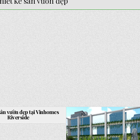
thiết kế sân vườn đẹp
ON
0 COMMENT
THIẾT
KẾ
sân vườn đẹp tại Vinhomes
SÂN
Riverside
VƯỜN
ĐẸP
d
Posted
TẠI
in
VINHOMES
RIVERSIDE