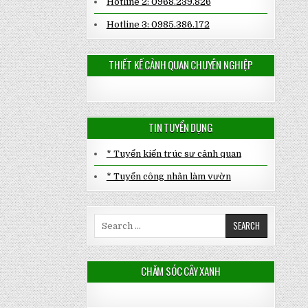
Hotline 2: 0968.239.826
Hotline 3: 0985.386.172
THIẾT KẾ CẢNH QUAN CHUYÊN NGHIỆP
TIN TUYỂN DỤNG
* Tuyển kiến trúc sư cảnh quan
* Tuyển công nhân làm vườn
Search
for:
CHĂM SÓC CÂY XANH