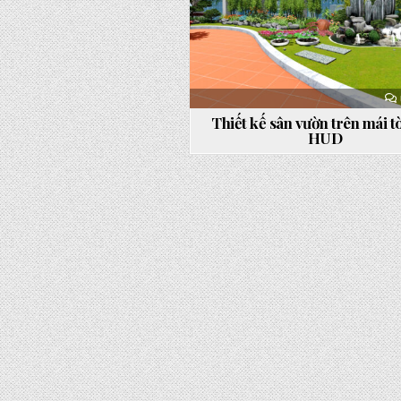
Thiết kế sân vườn trên mái t
HUD