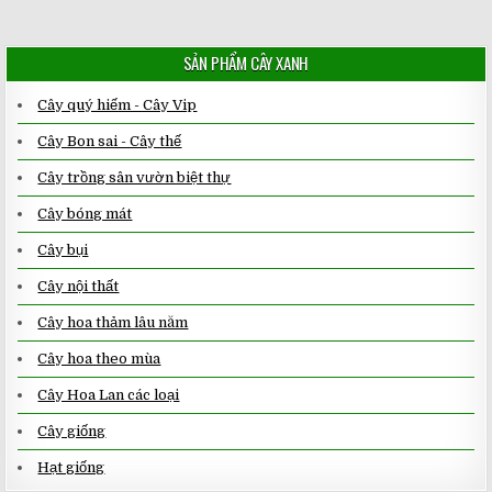
SẢN PHẨM CÂY XANH
Cây quý hiếm - Cây Vip
Cây Bon sai - Cây thế
Cây trồng sân vườn biệt thự
Cây bóng mát
Cây bụi
Cây nội thất
Cây hoa thảm lâu năm
Cây hoa theo mùa
Cây Hoa Lan các loại
Cây giống
Hạt giống