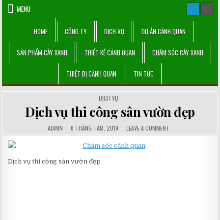
Skip
MENU
to
content
HOME
CÔNG TY
DỊCH VỤ
DỰ ÁN CẢNH QUAN
SẢN PHẨM CÂY XANH
THIẾT KẾ CẢNH QUAN
CHĂM SÓC CÂY XANH
THIẾT BỊ CẢNH QUAN
TIN TỨC
POSTED
DỊCH VỤ
IN
Dịch vụ thi công sân vườn đẹp
AUTHOR:
PUBLISHED
COMMENTS:
ON
ADMIN
8 THÁNG TÁM, 2019
LEAVE A COMMENT
DATE:
DỊCH
VỤ
THI
CÔNG
SÂN
Dịch vụ thi công sân vườn đẹp
VƯỜN
ĐẸP