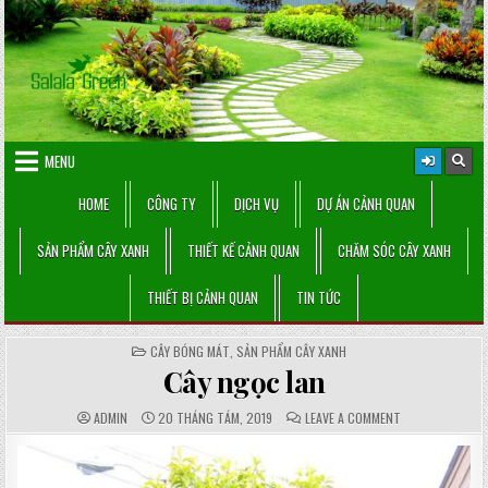
Skip
to
content
MENU
HOME
CÔNG TY
DỊCH VỤ
DỰ ÁN CẢNH QUAN
SẢN PHẨM CÂY XANH
THIẾT KẾ CẢNH QUAN
CHĂM SÓC CÂY XANH
THIẾT BỊ CẢNH QUAN
TIN TỨC
POSTED
CÂY BÓNG MÁT
,
SẢN PHẨM CÂY XANH
IN
Cây ngọc lan
AUTHOR:
PUBLISHED
COMMENTS:
ON
ADMIN
20 THÁNG TÁM, 2019
LEAVE A COMMENT
DATE:
CÂY
NGỌC
LAN