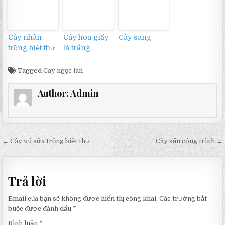
Cây nhãn
Cây hoa giấy
Cây sang
trồng biệt thự
lá trắng
Tagged
Cây ngọc lan
Author:
Admin
Điều
← Cây vú sữa trồng biệt thự
Cây sấu công trình →
hướng
bài
Trả lời
viết
Email của bạn sẽ không được hiển thị công khai.
Các trường bắt
buộc được đánh dấu
*
Bình luận
*