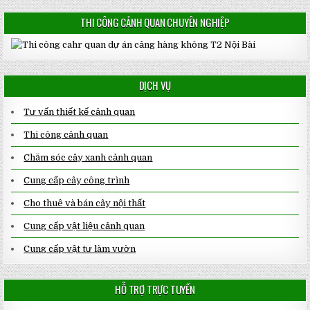
THI CÔNG CẢNH QUAN CHUYÊN NGHIỆP
DỊCH VỤ
Tư vấn thiết kế cảnh quan
Thi công cảnh quan
Chăm sóc cây xanh cảnh quan
Cung cấp cây công trình
Cho thuê và bán cây nội thất
Cung cấp vật liệu cảnh quan
Cung cấp vật tư làm vườn
HỖ TRỢ TRỰC TUYẾN