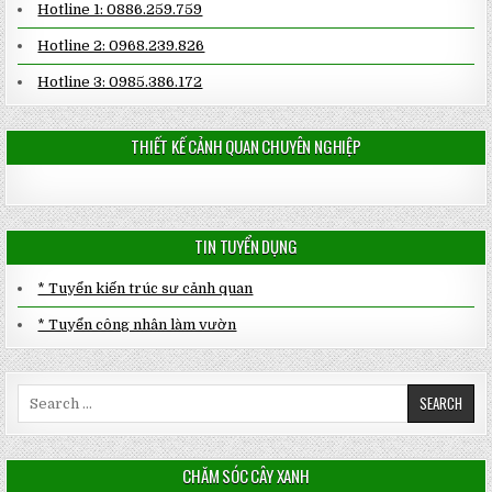
Hotline 1: 0886.259.759
Hotline 2: 0968.239.826
Hotline 3: 0985.386.172
THIẾT KẾ CẢNH QUAN CHUYÊN NGHIỆP
TIN TUYỂN DỤNG
* Tuyển kiến trúc sư cảnh quan
* Tuyển công nhân làm vườn
Search
for:
CHĂM SÓC CÂY XANH