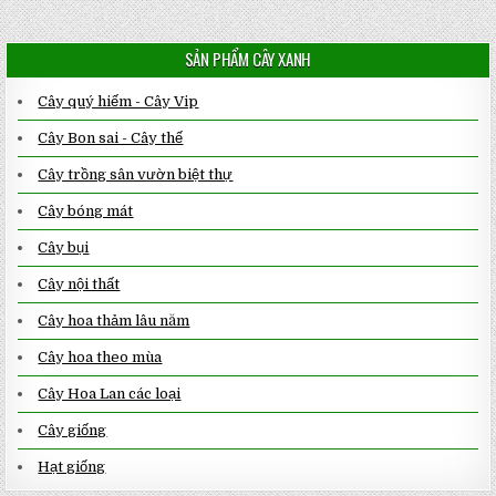
SẢN PHẨM CÂY XANH
Cây quý hiếm - Cây Vip
Cây Bon sai - Cây thế
Cây trồng sân vườn biệt thự
Cây bóng mát
Cây bụi
Cây nội thất
Cây hoa thảm lâu năm
Cây hoa theo mùa
Cây Hoa Lan các loại
Cây giống
Hạt giống