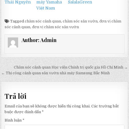
Thái Nguyên
máy Yamaha
SalalaGreen
Việt Nam
Tagged
chăm sóc cảnh quan
,
chăm sóc sân vườn
,
đơn vị chăm
sóc cảnh quan
,
đơn vị chăm sóc sân vườn
Author:
Admin
Điều
Chăm sóc cảnh quan Học viện Chính trị quốc gia Hồ Chí Minh →
hướng
← Thi công cảnh quan sân vườn nhà máy Samsung Bắc Ninh
bài
viết
Trả lời
Email của bạn sẽ không được hiển thị công khai.
Các trường bắt
buộc được đánh dấu
*
Bình luận
*