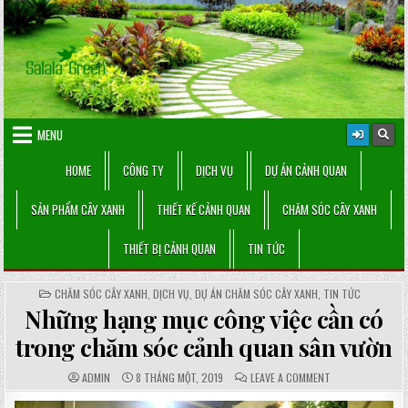
Skip
to
content
MENU
HOME
CÔNG TY
DỊCH VỤ
DỰ ÁN CẢNH QUAN
SẢN PHẨM CÂY XANH
THIẾT KẾ CẢNH QUAN
CHĂM SÓC CÂY XANH
THIẾT BỊ CẢNH QUAN
TIN TỨC
POSTED
CHĂM SÓC CÂY XANH
,
DỊCH VỤ
,
DỰ ÁN CHĂM SÓC CÂY XANH
,
TIN TỨC
IN
Những hạng mục công việc cần có
trong chăm sóc cảnh quan sân vườn
AUTHOR:
PUBLISHED
COMMENTS:
ON
ADMIN
8 THÁNG MỘT, 2019
LEAVE A COMMENT
DATE:
NHỮNG
HẠNG