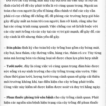
* Đối với các cây bóng mát hay cây bụi lớn thì việc duy trì sự ổn
định của bộ rễ để cây phát triển là vô cùng quan trọng. Ngoài an
toàn cho con người là yếu tố hàng đầu chính vì thế các cây cần
phải có cọc chống để chống đổ, đề phòng các trường hợp gió bão
gãy đổ gây mất an toàn tới con người, làm vỡ kính, cũng như hư
hại các công trình xung quanh. Việc chống cọc sẽ là bắt buộc với
các cây mới trồng và các cây tại các vị trí gió mạnh, dễ gãy đổ, các
cây cành lá tốt nhưng thân yếu dễ gãy.
–
Bón phân
định kỳ cho toàn bộ cây trồng bao gồm cây bóng mát,
cây bụi, hoa thảm, cây đường viền, hàng rào, thảm cỏ..v.v. Tùy từng
mùa mà lượng bón và chủng loại sẽ được chọn lựa phù hợp nhất
–
Tưới nước
, đây là công việc vô cùng quan trọng đảm bảo được
sức sống và sự sinh trưởng cho cây trồng trong sân vườn. Việc
chọn thời gian tưới, lượng tưới trong cảnh quan sẽ giúp cải thiên
môi trường không khí, tạo điều kiện cho cây trồng phát triển.
Công việc này kiểm sẽ được kiểm được soát và duy trì hằng ngày.
–
Phun thuốc phòng trừ sâu bệnh
cho cây trồng cảnh quan. Phát
hiện các nguồn sâu bệnh hiện trạng của cây trồng để phun thuốc