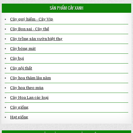
SẢN PHẨM CÂY XANH
Cây quý hiếm - Cây Vip
Cây Bon sai - Cây thế
Cây trồng sân vườn biệt thự
Cây bóng mát
Cây bụi
Cây nội thất
Cây hoa thảm lâu năm
Cây hoa theo mùa
Cây Hoa Lan các loại
Cây giống
Hạt giống