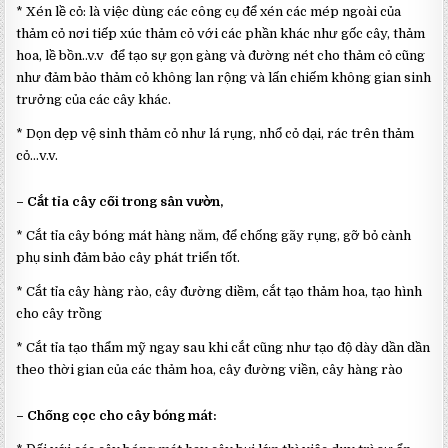
* Xén lề cỏ: là việc dùng các công cụ để xén các mép ngoài của
thảm cỏ nơi tiếp xúc thảm cỏ với các phần khác như gốc cây, thảm
hoa, lề bồn..v.v để tạo sự gọn gàng và đường nét cho thảm cỏ cũng
như đảm bảo thảm cỏ không lan rộng và lấn chiếm không gian sinh
trưởng của các cây khác.
* Dọn dẹp vệ sinh thảm cỏ như lá rụng, nhổ cỏ dại, rác trên thảm
cỏ…v.v.
– Cắt tỉa cây cối trong sân vườn,
* Cắt tỉa cây bóng mát hàng năm, để chống gãy rụng, gỡ bỏ cành
phụ sinh đảm bảo cây phát triển tốt.
* Cắt tỉa cây hàng rào, cây đường diềm, cắt tạo thảm hoa, tạo hình
cho cây trồng
* Cắt tỉa tạo thẩm mỹ ngay sau khi cắt cũng như tạo độ dày dần dần
theo thời gian của các thảm hoa, cây đường viền, cây hàng rào
– Chống cọc cho cây bóng mát: