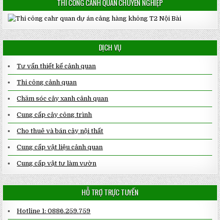
THI CÔNG CẢNH QUAN CHUYÊN NGHIỆP
DỊCH VỤ
Tư vấn thiết kế cảnh quan
Thi công cảnh quan
Chăm sóc cây xanh cảnh quan
Cung cấp cây công trình
Cho thuê và bán cây nội thất
Cung cấp vật liệu cảnh quan
Cung cấp vật tư làm vườn
HỖ TRỢ TRỰC TUYẾN
Hotline 1: 0886.259.759