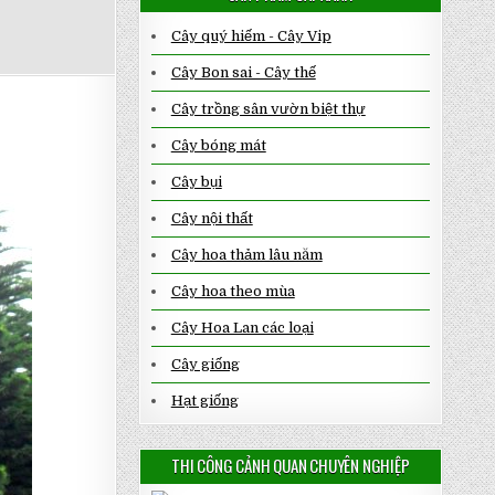
Cây quý hiếm - Cây Vip
Cây Bon sai - Cây thế
Cây trồng sân vườn biệt thự
Cây bóng mát
Cây bụi
Cây nội thất
Cây hoa thảm lâu năm
Cây hoa theo mùa
Cây Hoa Lan các loại
Cây giống
Hạt giống
THI CÔNG CẢNH QUAN CHUYÊN NGHIỆP