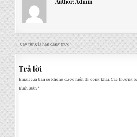
Author:
Admin
Điều
← Cay tùng la hán dáng trực
hướng
bài
Trả lời
viết
Email của bạn sẽ không được hiển thị công khai.
Các trường b
Bình luận
*