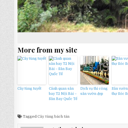
More from my site
Cây tùng tuyết
Cảnh quan sân
Dịch vụ thi công
Sân vườn 
bay T2 Nội Bài –
sân vườn đẹp
thự Sóc 
Sân Bay Quốc Tế
Tagged
Cây tùng bách tán