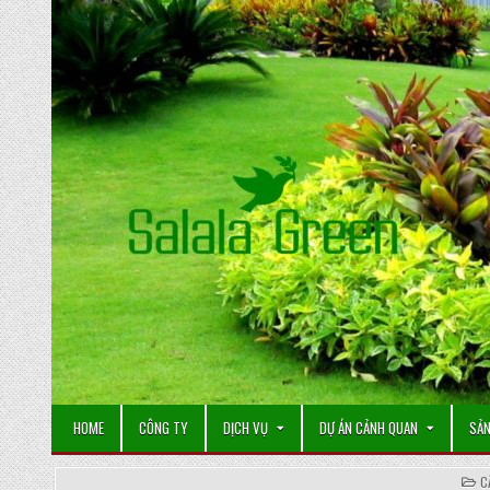
Skip
to
content
HOME
CÔNG TY
DỊCH VỤ
DỰ ÁN CẢNH QUAN
SẢN
P
C