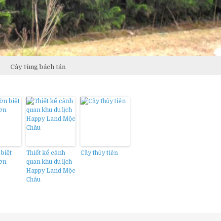
Cây tùng bách tán
biệt
Thiết kế cảnh
Cây thủy tiên
Sơn
quan khu du lịch
Happy Land Mộc
Châu