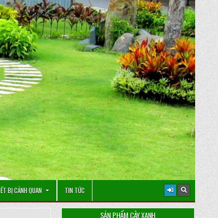
IẾT BỊ CẢNH QUAN
TIN TỨC
SẢN PHẨM CÂY XANH