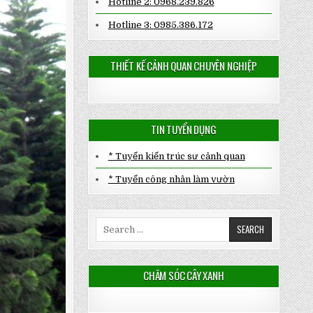
Hotline 2: 0968.239.826
Hotline 3: 0985.386.172
THIẾT KẾ CẢNH QUAN CHUYÊN NGHIỆP
TIN TUYỂN DỤNG
* Tuyển kiến trúc sư cảnh quan
* Tuyển công nhân làm vườn
Search
for:
CHĂM SÓC CÂY XANH