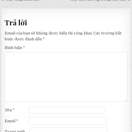
Điều
hướng
bài
Trả lời
viết
Email của bạn sẽ không được hiển thị công khai.
Các trường bắt
buộc được đánh dấu
*
Bình luận
*
Tên
*
Email
*
Trang web