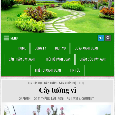
Skip
to
content
MENU
HOME
CÔNG TY
DỊCH VỤ
DỰ ÁN CẢNH QUAN
SẢN PHẨM CÂY XANH
THIẾT KẾ CẢNH QUAN
CHĂM SÓC CÂY XANH
THIẾT BỊ CẢNH QUAN
TIN TỨC
POSTED
CÂY BỤI
,
CÂY TRỒNG SÂN VƯỜN BIỆT THỰ
IN
Cây tường vi
AUTHOR:
PUBLISHED
COMMENTS:
ON
ADMIN
31 THÁNG TÁM, 2019
LEAVE A COMMENT
DATE:
CÂY
TƯỜNG
VI