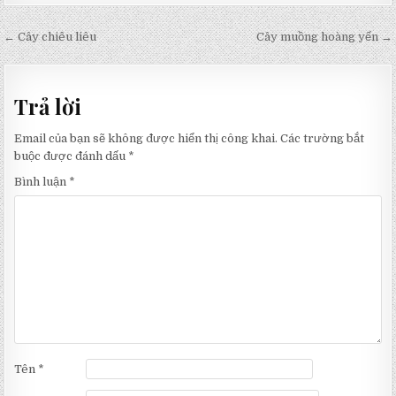
Điều
← Cây chiêu liêu
Cây muồng hoàng yến →
hướng
bài
Trả lời
viết
Email của bạn sẽ không được hiển thị công khai.
Các trường bắt
buộc được đánh dấu
*
Bình luận
*
Tên
*