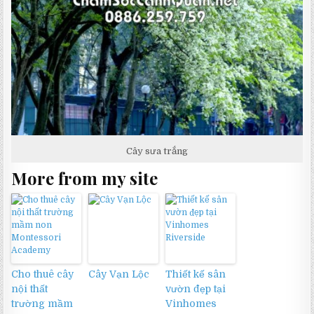
Cây sưa trắng
More from my site
Cho thuê cây
Cây Vạn Lộc
Thiết kế sân
nội thất
vườn đẹp tại
trường mầm
Vinhomes