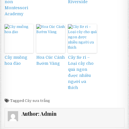
non
Riverside
Montessori
Academy
Cây muồng
Hoa Cúc Cánh
Cây Sơ ri –
hoa đào
Bướm Vàng
Loại cây cho
quả ngon
được nhiều
người ưa
thích
Tagged
Cây sưa trắng
Author:
Admin