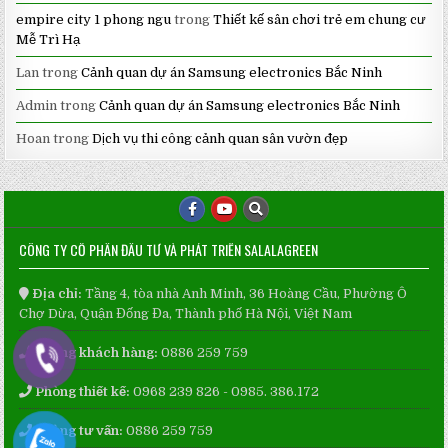
empire city 1 phong ngu
trong
Thiết kế sân chơi trẻ em chung cư
Mễ Trì Hạ
Lan
trong
Cảnh quan dự án Samsung electronics Bắc Ninh
Admin
trong
Cảnh quan dự án Samsung electronics Bắc Ninh
Hoan
trong
Dịch vụ thi công cảnh quan sân vườn đẹp
CÔNG TY CỔ PHẦN ĐẦU TƯ VÀ PHÁT TRIỂN SALALAGREEN
Địa chỉ:
Tầng 4, tòa nhà Anh Minh, 36 Hoàng Cầu, Phường Ô
Chợ Dừa, Quận Đống Đa, Thành phố Hà Nội, Việt Nam
Phòng khách hàng:
0886 259 759
Phòng thiết kế:
0968 239 826 - 0985. 386.172
Phòng tư vấn:
0886 259 759