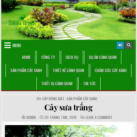
Skip
to
content
MENU
HOME
CÔNG TY
DỊCH VỤ
DỰ ÁN CẢNH QUAN
SẢN PHẨM CÂY XANH
THIẾT KẾ CẢNH QUAN
CHĂM SÓC CÂY XANH
THIẾT BỊ CẢNH QUAN
TIN TỨC
POSTED
CÂY BÓNG MÁT
,
SẢN PHẨM CÂY XANH
IN
Cây sưa trắng
AUTHOR:
PUBLISHED
COMMENTS:
ON
ADMIN
20 THÁNG TÁM, 2019
LEAVE A COMMENT
DATE:
CÂY
SƯA
TRẮNG