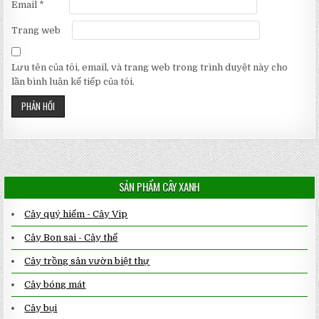
Email
*
Trang web
Lưu tên của tôi, email, và trang web trong trình duyệt này cho
lần bình luận kế tiếp của tôi.
SẢN PHẨM CÂY XANH
Cây quý hiếm - Cây Vip
Cây Bon sai - Cây thế
Cây trồng sân vườn biệt thự
Cây bóng mát
Cây bụi