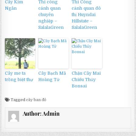
Cây Kim
Thi công
Thi Công
Ngân
cảnh quan
cảnh quan đô
chuyên
thị Huyndai
nghiệp –
Hillstate –
SalalaGreen
SalalaGreen
Cây me ta
Cây Bạch Mã
Chậu Cây Mai
trồng biệt thự
Hoàng Tử
Chiếu Thủy
Bonsai
Tagged
cây ban đỏ
Author:
Admin