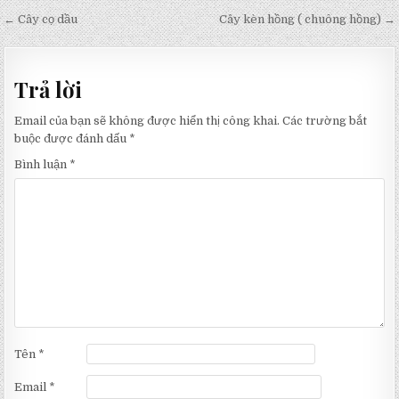
Điều
← Cây cọ dầu
Cây kèn hồng ( chuông hồng) →
hướng
bài
Trả lời
viết
Email của bạn sẽ không được hiển thị công khai.
Các trường bắt
buộc được đánh dấu
*
Bình luận
*
Tên
*
Email
*