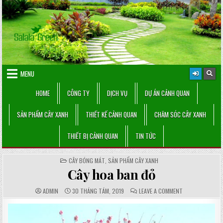
Skip
to
content
MENU
HOME
CÔNG TY
DỊCH VỤ
DỰ ÁN CẢNH QUAN
SẢN PHẨM CÂY XANH
THIẾT KẾ CẢNH QUAN
CHĂM SÓC CÂY XANH
THIẾT BỊ CẢNH QUAN
TIN TỨC
POSTED
CÂY BÓNG MÁT
,
SẢN PHẨM CÂY XANH
IN
Cây hoa ban đỏ
AUTHOR:
PUBLISHED
COMMENTS:
ON
ADMIN
30 THÁNG TÁM, 2019
LEAVE A COMMENT
DATE:
CÂY
HOA
BAN
ĐỎ