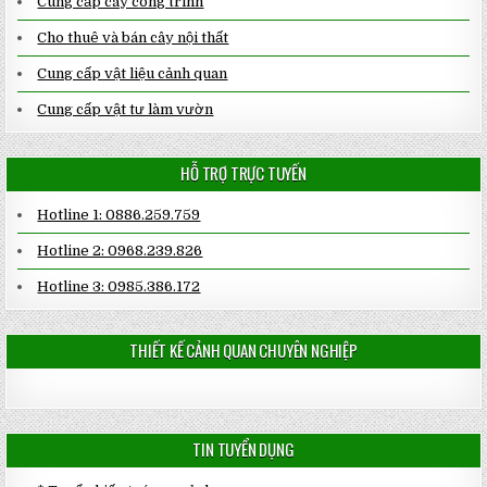
Cung cấp cây công trình
Cho thuê và bán cây nội thất
Cung cấp vật liệu cảnh quan
Cung cấp vật tư làm vườn
HỖ TRỢ TRỰC TUYẾN
Hotline 1: 0886.259.759
Hotline 2: 0968.239.826
Hotline 3: 0985.386.172
THIẾT KẾ CẢNH QUAN CHUYÊN NGHIỆP
TIN TUYỂN DỤNG