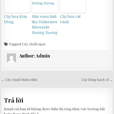
Cây hoa Kim
Sân vườn biệt
Cây hoa cát
Đồng
thự Vinhomes
cánh
Riverside
Hướng Dương
Tagged
Cây chuỗi ngọc
Author:
Admin
Điều
← Cây chuối thiên điểu
Cây hồng bạch cổ →
hướng
bài
Trả lời
viết
Email của bạn sẽ không được hiển thị công khai.
Các trường bắt