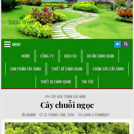
Skip
to
content
MENU
HOME
CÔNG TY
DỊCH VỤ
DỰ ÁN CẢNH QUAN
SẢN PHẨM CÂY XANH
THIẾT KẾ CẢNH QUAN
CHĂM SÓC CÂY XANH
THIẾT BỊ CẢNH QUAN
TIN TỨC
POSTED
CÂY HOA THẢM LÂU NĂM
IN
Cây chuỗi ngọc
AUTHOR:
PUBLISHED
COMMENTS:
ON
ADMIN
31 THÁNG TÁM, 2019
LEAVE A COMMENT
DATE:
CÂY
CHUỖI
NGỌC