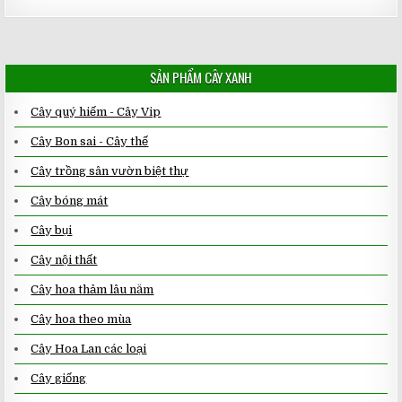
SẢN PHẨM CÂY XANH
Cây quý hiếm - Cây Vip
Cây Bon sai - Cây thế
Cây trồng sân vườn biệt thự
Cây bóng mát
Cây bụi
Cây nội thất
Cây hoa thảm lâu năm
Cây hoa theo mùa
Cây Hoa Lan các loại
Cây giống