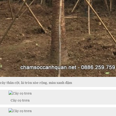
 cây thân cột, lá tròn xòe rộng, màu xanh đậm
Cây cọ trơn