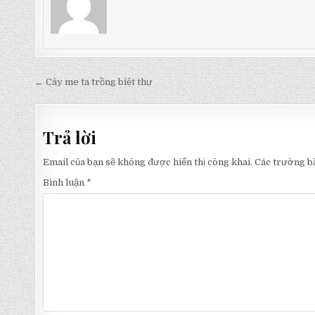
Điều
← Cây me ta trồng biệt thự
hướng
bài
Trả lời
viết
Email của bạn sẽ không được hiển thị công khai.
Các trường b
Bình luận
*