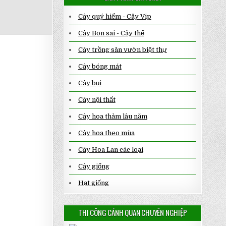
Cây quý hiếm - Cây Vip
Cây Bon sai - Cây thế
Cây trồng sân vườn biệt thự
Cây bóng mát
Cây bụi
Cây nội thất
Cây hoa thảm lâu năm
Cây hoa theo mùa
Cây Hoa Lan các loại
Cây giống
Hạt giống
THI CÔNG CẢNH QUAN CHUYÊN NGHIỆP