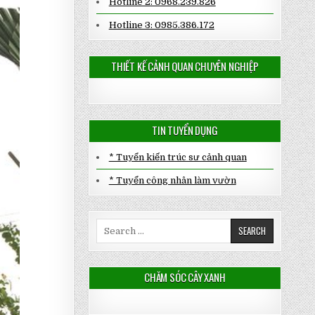
Hotline 2: 0968.239.826
Hotline 3: 0985.386.172
THIẾT KẾ CẢNH QUAN CHUYÊN NGHIỆP
TIN TUYỂN DỤNG
* Tuyển kiến trúc sư cảnh quan
* Tuyển công nhân làm vườn
Search
for:
CHĂM SÓC CÂY XANH