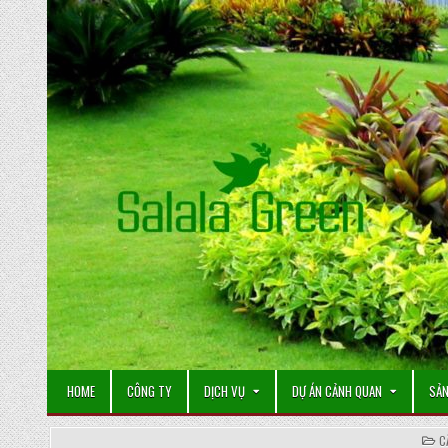
Skip
to
content
HOME
CÔNG TY
DỊCH VỤ
DỰ ÁN CẢNH QUAN
SẢN
P
C