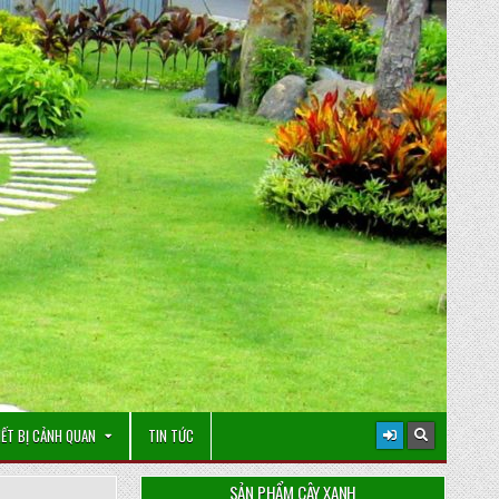
IẾT BỊ CẢNH QUAN
TIN TỨC
SẢN PHẨM CÂY XANH