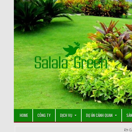
Skip
to
content
HOME
CÔNG TY
DỊCH VỤ
DỰ ÁN CẢNH QUAN
SẢN
P
C