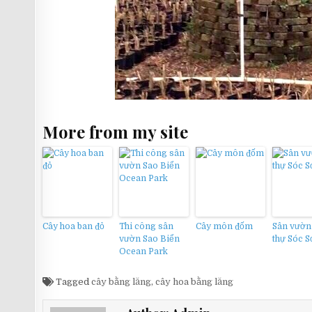
More from my site
Cây hoa ban đỏ
Thi công sân
Cây môn đốm
Sân vườn 
vườn Sao Biển
thự Sóc 
Ocean Park
Tagged
cây bằng lăng
,
cây hoa bằng lăng