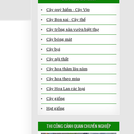
Cây quý hiếm - Cây Vip
Cây Bon sai - Cây thế
Cây trồng sân vườn biệt thự
Cây bóng mát
Cây bụi
Cây nội thất
Cây hoa thảm lâu năm
Cây hoa theo mùa
Cây Hoa Lan các loại
Cây giống
Hạt giống
THI CÔNG CẢNH QUAN CHUYÊN NGHIỆP