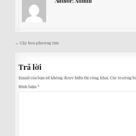
Author:
Admin
Điều
← Cây hoa phượng tím
hướng
bài
Trả lời
viết
Email của bạn sẽ không được hiển thị công khai.
Các trường b
Bình luận
*