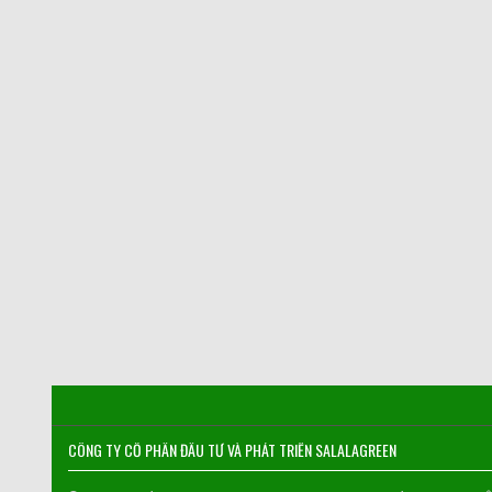
CÔNG TY CỔ PHẦN ĐẦU TƯ VÀ PHÁT TRIỂN SALALAGREEN