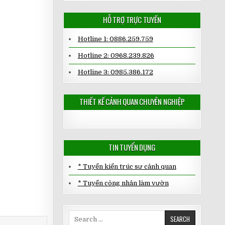
HỖ TRỢ TRỰC TUYẾN
Hotline 1: 0886.259.759
Hotline 2: 0968.239.826
Hotline 3: 0985.386.172
THIẾT KẾ CẢNH QUAN CHUYÊN NGHIỆP
TIN TUYỂN DỤNG
* Tuyển kiến trúc sư cảnh quan
* Tuyển công nhân làm vườn
Search
for: