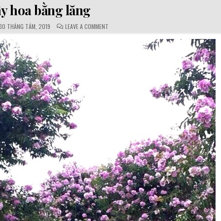
y hoa bằng lăng
PUBLISHED
COMMENTS:
ON
30 THÁNG TÁM, 2019
LEAVE A COMMENT
ATE:
CÂY
HOA
BẰNG
LĂNG