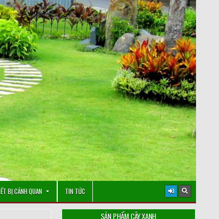
IẾT BỊ CẢNH QUAN
TIN TỨC
SẢN PHẨM CÂY XANH