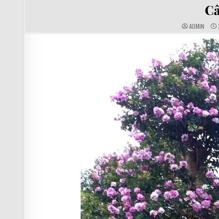
IN
Câ
AUTHOR:
ADMIN
D