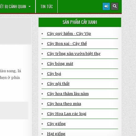
IẾT BỊ CẢNH QUAN
TIN TỨC
SẢN PHẨM CÂY XANH
Cây quý hiếm - Cây Vip
Cây Bon sai - Cây thế
Cây trồng sân vườn biệt thự
Cây bóng mát
àu sang, lá
Cây bụi
 hẹn ở phía
Cây nội thất
Cây hoa thảm lâu năm
Cây hoa theo mùa
Cây Hoa Lan các loại
Cây giống
Hạt giống