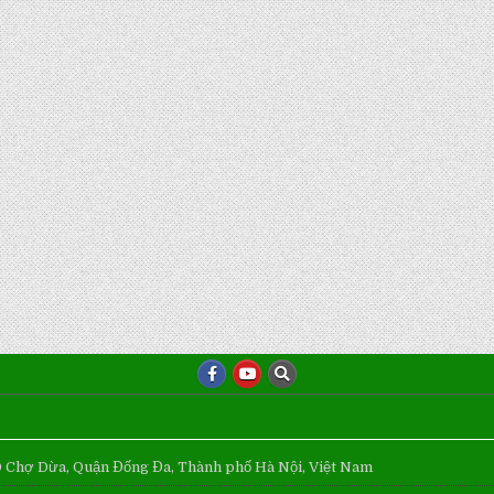
Ô Chợ Dừa, Quận Đống Đa, Thành phố Hà Nội, Việt Nam