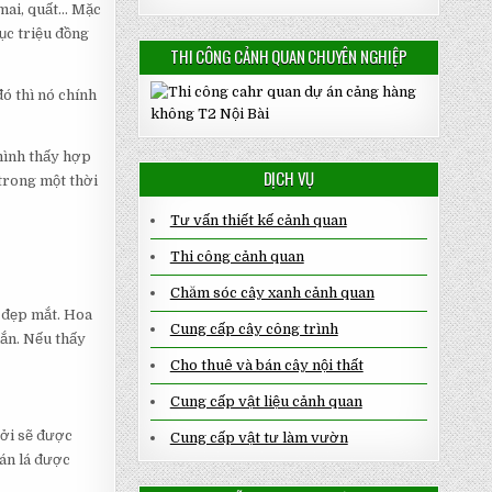
 mai, quất… Mặc
ục triệu đồng
THI CÔNG CẢNH QUAN CHUYÊN NGHIỆP
đó thì nó chính
 mình thấy hợp
DỊCH VỤ
 trong một thời
Tư vấn thiết kế cảnh quan
Thi công cảnh quan
Chăm sóc cây xanh cảnh quan
i đẹp mắt. Hoa
Cung cấp cây công trình
hắn. Nếu thấy
Cho thuê và bán cây nội thất
Cung cấp vật liệu cảnh quan
ưởi sẽ được
Cung cấp vật tư làm vườn
tán lá được