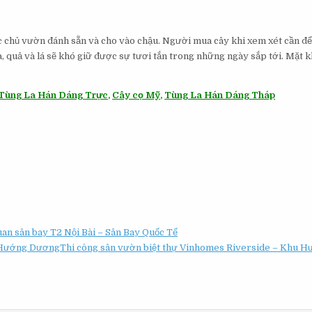
chủ vườn đánh sẵn và cho vào chậu. Người mua cây khi xem xét cần để ý
, quả và lá sẽ khó giữ được sự tươi tắn trong những ngày sắp tới. Mặt k
Tùng La Hán Dáng Trực
,
Cây cọ Mỹ
,
Tùng La Hán Dáng Tháp
an sân bay T2 Nội Bài – Sân Bay Quốc Tế
Thi công sân vườn biệt thự Vinhomes Riverside – Khu 