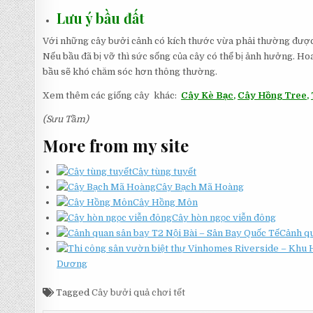
Lưu ý bầu đất
Với những cây bưởi cảnh có kích thước vừa phải thường được 
Nếu bầu đã bị vỡ thì sức sống của cây có thể bị ảnh hưởng. Hoa
bầu sẽ khó chăm sóc hơn thông thường.
Xem thêm các giống cây khác:
Cây Kè Bạc
,
Cây Hồng Tree
,
(Sưu Tầm)
More from my site
Cây tùng tuyết
Cây Bạch Mã Hoàng
Cây Hồng Môn
Cây hòn ngọc viễn đông
Cảnh qu
Dương
Tagged
Cây bưởi quả chơi tết