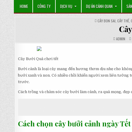
Skip
HOME
CÔNG TY
DỊCH VỤ
DỰ ÁN CẢNH QUAN
SẢN
to
content
POSTED
CÂY BON SAI, CÂY THẾ
,
IN
Cây
AUTHOR:
ADMIN
Cây Bưởi Quả chơi tết
Bưởi cảnh là loại cây mang đến hương thơm dịu nhẹ cho không
bưởi xanh và non. Có nhiều chồi khiến người xem liên tưởng tớ
trước.
Cách trồng và chăm sóc cây bưởi làm cảnh, ra quả mọng, đẹp c
Cách chọn cây bưởi cảnh ngày Tết