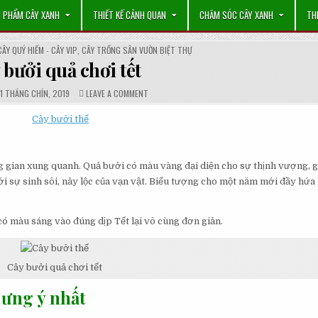
 PHẨM CÂY XANH
THIẾT KẾ CẢNH QUAN
CHĂM SÓC CÂY XANH
TH
CÂY QUÝ HIẾM - CÂY VIP
,
CÂY TRỒNG SÂN VƯỜN BIỆT THỰ
 bưởi quả chơi tết
PUBLISHED
COMMENTS:
ON
1 THÁNG CHÍN, 2019
LEAVE A COMMENT
DATE:
CÂY
BƯỞI
QUẢ
CHƠI
TẾT
 gian xung quanh. Quả bưởi có màu vàng đại diện cho sự thịnh vượng, gi
i sự sinh sôi, nảy lộc của vạn vật. Biểu tượng cho một năm mới đầy hứa
ó màu sáng vào đúng dịp Tết lại vô cùng đơn giản.
Cây bưởi quả chơi tết
 ưng ý nhất