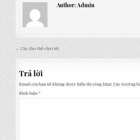
Author:
Admin
Điều
← Cây đào thế chơi tết
hướng
bài
Trả lời
viết
Email của bạn sẽ không được hiển thị công khai.
Các trường b
Bình luận
*