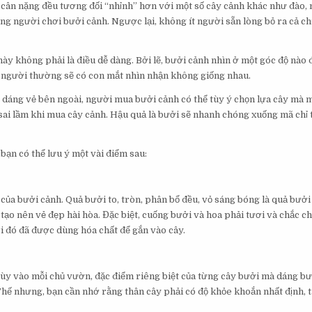
ẫn cân nặng đều tương đối “nhỉnh” hơn với một số cây cảnh khác như đào,
ng người chơi bưởi cảnh. Ngược lại, không ít người sẵn lòng bỏ ra cả ch
 này không phải là điều dễ dàng. Bởi lẽ, bưởi cảnh nhìn ở một góc độ nào 
ỗi người thường sẽ có con mắt nhìn nhận không giống nhau.
về dáng vẻ bên ngoài, người mua bưởi cảnh có thể tùy ý chọn lựa cây mà
 sai lầm khi mua cây cảnh. Hậu quả là bưởi sẽ nhanh chóng xuống mã chỉ
bạn có thể lưu ý một vài điểm sau:
của bưởi cảnh. Quả bưởi to, tròn, phân bổ đều, vỏ sáng bóng là quả bưở
 tạo nên vẻ đẹp hài hòa. Đặc biệt, cuống bưởi và hoa phải tươi và chắc c
i đó đã được dùng hóa chất để gắn vào cây.
 Tùy vào mỗi chủ vườn, đặc điểm riêng biệt của từng cây bưởi mà dáng b
Thế nhưng, bạn cần nhớ rằng thân cây phải có độ khỏe khoắn nhất định, 