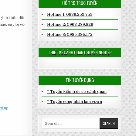
HỖ TRỢ TRỰC TUYẾN
Hotline 1: 0886.259.759
 tới bầu đất.
hác, cây bị vỡ
Hotline 2: 0968.239.826
Hotline 3: 0985.386.172
THIẾT KẾ CẢNH QUAN CHUYÊN NGHIỆP
TIN TUYỂN DỤNG
* Tuyển kiến trúc sư cảnh quan
* Tuyển công nhân làm vườn
Hướng
Search
for: