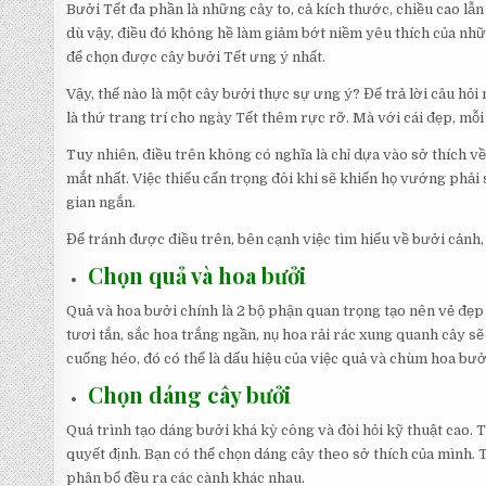
Bưởi Tết đa phần là những cây to, cả kích thước, chiều cao l
dù vậy, điều đó không hề làm giảm bớt niềm yêu thích của nhữ
để chọn được cây bưởi Tết ưng ý nhất.
Vậy, thế nào là một cây bưởi thực sự ưng ý? Để trả lời câu hỏi
là thứ trang trí cho ngày Tết thêm rực rỡ. Mà với cái đẹp, m
Tuy nhiên, điều trên không có nghĩa là chỉ dựa vào sở thích 
mắt nhất. Việc thiếu cẩn trọng đôi khi sẽ khiến họ vướng phải
gian ngắn.
Để tránh được điều trên, bên cạnh việc tìm hiểu về bưởi cảnh, 
Chọn quả và hoa bưởi
Quả và hoa bưởi chính là 2 bộ phận quan trọng tạo nên vẻ đẹp 
tươi tắn, sắc hoa trắng ngần, nụ hoa rải rác xung quanh cây sẽ
cuống héo, đó có thể là dấu hiệu của việc quả và chùm hoa bưở
Chọn dáng cây bưởi
Quá trình tạo dáng bưởi khá kỳ công và đòi hỏi kỹ thuật cao.
quyết định. Bạn có thể chọn dáng cây theo sở thích của mình. 
phân bổ đều ra các cành khác nhau.