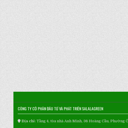
CÔNG TY CỔ PHẦN ĐẦU TƯ VÀ PHÁT TRIỂN SALALAGREEN
Địa chỉ:
Tầng 4, tòa nhà Anh Minh, 36 Hoàng Cầu, Phường 