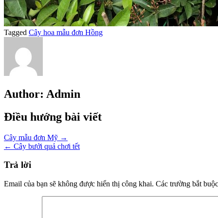
Tagged
Cây hoa mẫu đơn Hồng
Author:
Admin
Điều hướng bài viết
Cây mẫu đơn Mỹ →
← Cây bưởi quả chơi tết
Trả lời
Email của bạn sẽ không được hiển thị công khai.
Các trường bắt buộ