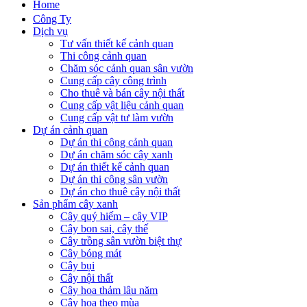
Home
Công Ty
Dịch vụ
Tư vấn thiết kế cảnh quan
Thi công cảnh quan
Chăm sóc cảnh quan sân vườn
Cung cấp cây công trình
Cho thuê và bán cây nội thất
Cung cấp vật liệu cảnh quan
Cung cấp vật tư làm vườn
Dự án cảnh quan
Dự án thi công cảnh quan
Dự án chăm sóc cây xanh
Dự án thiết kế cảnh quan
Dự án thi công sân vườn
Dự án cho thuê cây nội thất
Sản phẩm cây xanh
Cây quý hiếm – cây VIP
Cây bon sai, cây thế
Cây trồng sân vườn biệt thự
Cây bóng mát
Cây bụi
Cây nội thất
Cây hoa thảm lâu năm
Cây hoa theo mùa