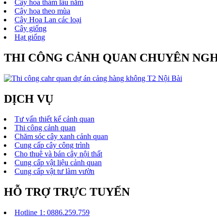
Cây hoa thảm lâu năm
Cây hoa theo mùa
Cây Hoa Lan các loại
Cây giống
Hạt giống
THI CÔNG CẢNH QUAN CHUYÊN NGH
DỊCH VỤ
Tư vấn thiết kế cảnh quan
Thi công cảnh quan
Chăm sóc cây xanh cảnh quan
Cung cấp cây công trình
Cho thuê và bán cây nội thất
Cung cấp vật liệu cảnh quan
Cung cấp vật tư làm vườn
HỖ TRỢ TRỰC TUYẾN
Hotline 1: 0886.259.759