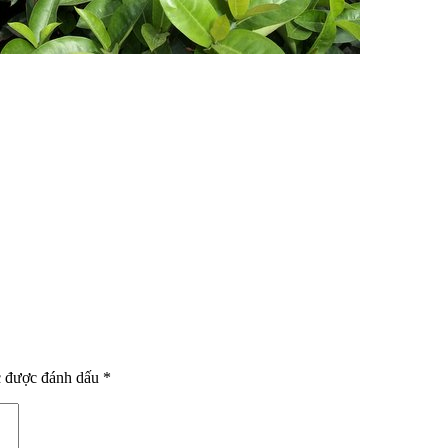
c được đánh dấu
*