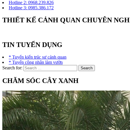
Hotline 2: 0968.239.826
Hotline 3: 0985.386.172
THIẾT KẾ CẢNH QUAN CHUYÊN NGH
TIN TUYỂN DỤNG
* Tuyển kiến trúc sư cảnh quan
* Tuyển công nhân làm vườn
Search for:
CHĂM SÓC CÂY XANH