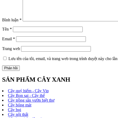
Bình luận
*
Tên
*
Email
*
Trang web
Lưu tên của tôi, email, và trang web trong trình duyệt này cho lần 
SẢN PHẨM CÂY XANH
Cây quý hiếm - Cây Vip
Cây Bon sai - Cây thế
Cây trồng sân vườn biệt thự
Cây bóng mát
Cây bụi
Cây nội thất