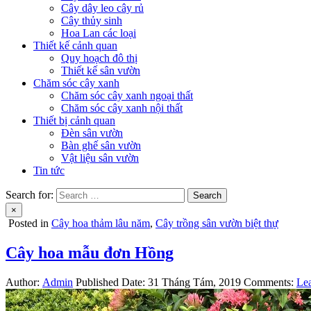
Cây dây leo cây rủ
Cây thủy sinh
Hoa Lan các loại
Thiết kế cảnh quan
Quy hoạch đô thị
Thiết kế sân vườn
Chăm sóc cây xanh
Chăm sóc cây xanh ngoại thất
Chăm sóc cây xanh nội thất
Thiết bị cảnh quan
Đèn sân vườn
Bàn ghế sân vườn
Vật liệu sân vườn
Tin tức
Search for:
×
Posted in
Cây hoa thảm lâu năm
,
Cây trồng sân vườn biệt thự
Cây hoa mẫu đơn Hồng
Author:
Admin
Published Date:
31 Tháng Tám, 2019
Comments:
Le