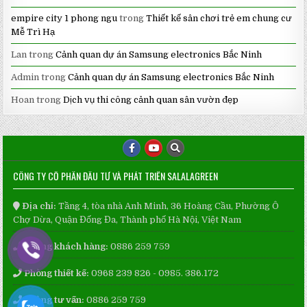
empire city 1 phong ngu
trong
Thiết kế sân chơi trẻ em chung cư
Mễ Trì Hạ
Lan
trong
Cảnh quan dự án Samsung electronics Bắc Ninh
Admin
trong
Cảnh quan dự án Samsung electronics Bắc Ninh
Hoan
trong
Dịch vụ thi công cảnh quan sân vườn đẹp
CÔNG TY CỔ PHẦN ĐẦU TƯ VÀ PHÁT TRIỂN SALALAGREEN
Địa chỉ:
Tầng 4, tòa nhà Anh Minh, 36 Hoàng Cầu, Phường Ô
Chợ Dừa, Quận Đống Đa, Thành phố Hà Nội, Việt Nam
Phòng khách hàng:
0886 259 759
Phòng thiết kế:
0968 239 826 - 0985. 386.172
Phòng tư vấn:
0886 259 759