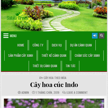
Skip
to
content
MENU
HOME
CÔNG TY
DỊCH VỤ
DỰ ÁN CẢNH QUAN
SẢN PHẨM CÂY XANH
THIẾT KẾ CẢNH QUAN
CHĂM SÓC CÂY XANH
THIẾT BỊ CẢNH QUAN
TIN TỨC
POSTED
CÂY HOA THEO MÙA
IN
Cây hoa cúc Indo
AUTHOR:
PUBLISHED
COMMENTS:
ON
ADMIN
1 THÁNG CHÍN, 2019
LEAVE A COMMENT
DATE:
CÂY
HOA
CÚC
INDO