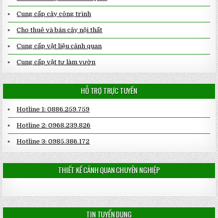
Cung cấp cây công trình
Cho thuê và bán cây nội thất
Cung cấp vật liệu cảnh quan
Cung cấp vật tư làm vườn
HỖ TRỢ TRỰC TUYẾN
Hotline 1: 0886.259.759
Hotline 2: 0968.239.826
Hotline 3: 0985.386.172
THIẾT KẾ CẢNH QUAN CHUYÊN NGHIỆP
TIN TUYỂN DỤNG