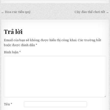
Điều
← Hoa cúc tiểu quỳ
Cây đào thế chơi tết →
hướng
bài
Trả lời
viết
Email của bạn sẽ không được hiển thị công khai.
Các trường bắt
buộc được đánh dấu
*
Bình luận
*
Tên
*