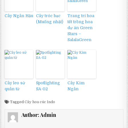
Cây Ngân Hậu
Cây tróc bạc
Trang trí hoa
(Muống nhật)
tết trồng hoa
dự án Green
Stars –
SalalaGreen
Cây leo sử
Spotlighting
Cây Kim
quân tử
SA-02
Ngân
Tagged
Cây hoa cúc Indo
Author:
Admin