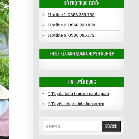
HỖ TRỢ TRỰC TUYẾN
Hotline 1: 0886.259.759
Hotline 2: 0968.239.826
Hotline 3: 0985.386.172
THIẾT KẾ CẢNH QUAN CHUYÊN NGHIỆP
TIN TUYỂN DỤNG
* Tuyển kiến trúc sư cảnh quan
* Tuyển công nhân làm vườn
Search
for: