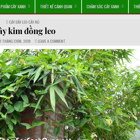
 PHẨM CÂY XANH
THIẾT KẾ CẢNH QUAN
CHĂM SÓC CÂY XANH
THI
POSTED
CÂY DÂY LEO CÂY RỦ
IN
ây kim đồng leo
PUBLISHED
COMMENTS:
ON
1 THÁNG CHÍN, 2019
LEAVE A COMMENT
DATE:
CÂY
KIM
ĐỒNG
LEO