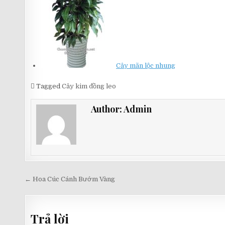
Cây mãn lộc nhung
Tagged
Cây kim đồng leo
Author:
Admin
Điều
← Hoa Cúc Cánh Bướm Vàng
hướng
bài
Trả lời
viết