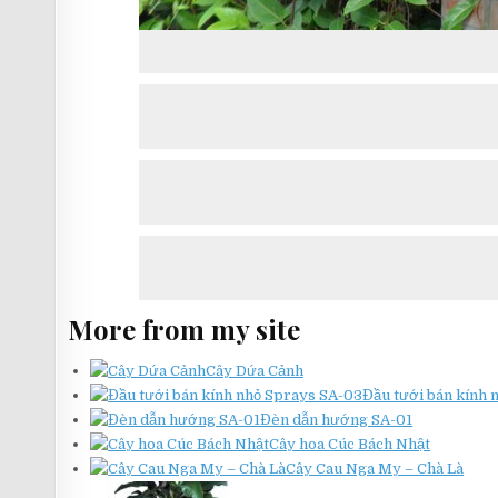
More from my site
Cây Dứa Cảnh
Đầu tưới bán kính 
Đèn dẫn hướng SA-01
Cây hoa Cúc Bách Nhật
Cây Cau Nga My – Chà Là