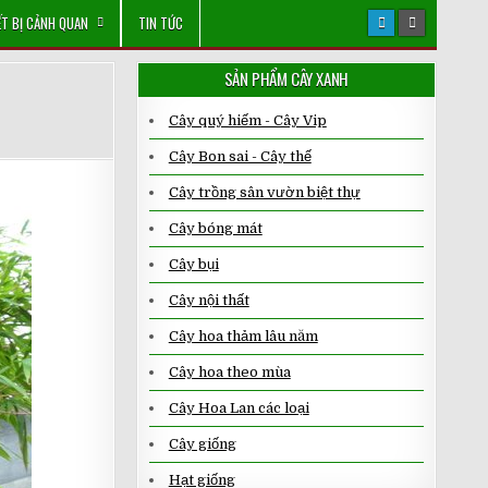
ẾT BỊ CẢNH QUAN
TIN TỨC
SẢN PHẨM CÂY XANH
Cây quý hiếm - Cây Vip
Cây Bon sai - Cây thế
Cây trồng sân vườn biệt thự
Cây bóng mát
Cây bụi
Cây nội thất
Cây hoa thảm lâu năm
Cây hoa theo mùa
Cây Hoa Lan các loại
Cây giống
Hạt giống