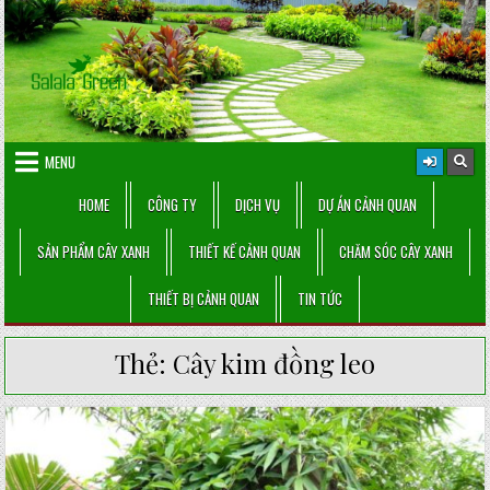
Skip
to
content
MENU
HOME
CÔNG TY
DỊCH VỤ
DỰ ÁN CẢNH QUAN
SẢN PHẨM CÂY XANH
THIẾT KẾ CẢNH QUAN
CHĂM SÓC CÂY XANH
THIẾT BỊ CẢNH QUAN
TIN TỨC
Thẻ:
Cây kim đồng leo
Posted
in